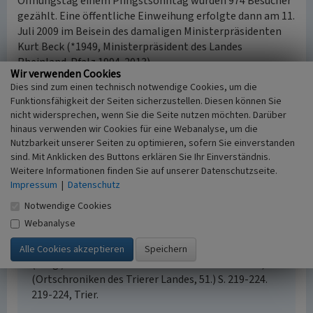
Öffnungstag einem Pfingstsonntag wurden 974 Besucher
gezählt. Eine öffentliche Einweihung erfolgte dann am 11.
Juli 2009 im Beisein des damaligen Ministerpräsidenten
Kurt Beck (*1949, Ministerpräsident des Landes
Rheinland-Pfalz 1994-2013).
Wir verwenden Cookies
Dies sind zum einen technisch notwendige Cookies, um die
(Vanessa Bindarra, Universität Koblenz-Landau, 2015)
Funktionsfähigkeit der Seiten sicherzustellen. Diesen können Sie
nicht widersprechen, wenn Sie die Seite nutzen möchten. Darüber
Internet
hinaus verwenden wir Cookies für eine Webanalyse, um die
www.gastlandschaften.de
: „Prinzenkopf“-Turm
Nutzbarkeit unserer Seiten zu optimieren, sofern Sie einverstanden
(abgerufen 18.07.2016)
sind. Mit Anklicken des Buttons erklären Sie Ihr Einverständnis.
Weitere Informationen finden Sie auf unserer Datenschutzseite.
Impressum
|
Datenschutz
Literatur
Notwendige Cookies
Schneiders, Winfried / Gemeinde Pünderich (Hrsg.)
Webanalyse
(2009)
Der Aussichtsturm auf dem Prinzenkopf. In:
Busch, Alois; Gilles, Karl-Josef; Schneiders, Winfried
(Hrsg.): Pünderich. Geschichte eines Moseldorfes,
(Ortschroniken des Trierer Landes, 51.) S. 219-224.
219-224, Trier.