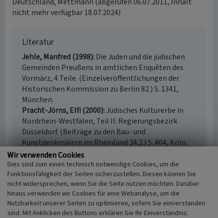
Deutschland, Mettmann (abgerufen 06.07.2011, Inhalt
nicht mehr verfügbar 18.07.2024)
Literatur
Jehle, Manfred (1998)
Die Juden und die jüdischen
Gemeinden Preußens in amtlichen Enquêten des
Vormärz, 4 Teile. (Einzelveröffentlichungen der
Historischen Kommission zu Berlin 82.) S. 1341,
München.
Pracht-Jörns, Elfi (2000)
Jüdisches Kulturerbe in
Nordrhein-Westfalen, Teil II: Regierungsbezirk
Düsseldorf. (Beiträge zu den Bau- und
Kunstdenkmälern im Rheinland 34.2.) S. 404, Köln.
Reuter, Ursula (2007)
Jüdische Gemeinden vom
Wir verwenden Cookies
frühen 19. bis zum Beginn des 21. Jahrhunderts.
Dies sind zum einen technisch notwendige Cookies, um die
Funktionsfähigkeit der Seiten sicherzustellen. Diesen können Sie
(Geschichtlicher Atlas der Rheinlande, VIII.8.) Bonn.
nicht widersprechen, wenn Sie die Seite nutzen möchten. Darüber
Wesoly, Kurt (1996)
Wülfrath. (Rheinischer
hinaus verwenden wir Cookies für eine Webanalyse, um die
Städteatlas, Lieferung XII, Nr. 68.) S. 10f., Köln.
Nutzbarkeit unserer Seiten zu optimieren, sofern Sie einverstanden
sind. Mit Anklicken des Buttons erklären Sie Ihr Einverständnis.