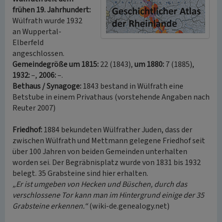
frühen 19. Jahrhundert:
Wülfrath wurde 1932
an Wuppertal-
Elberfeld
angeschlossen.
Gemeindegröße um 1815:
22 (1843),
um 1880:
7 (1885),
1932:
–,
2006:
–.
Bethaus / Synagoge:
1843 bestand in Wülfrath eine
Betstube in einem Privathaus (vorstehende Angaben nach
Reuter 2007)
Friedhof:
1884 bekundeten Wülfrather Juden, dass der
zwischen Wülfrath und Mettmann gelegene Friedhof seit
über 100 Jahren von beiden Gemeinden unterhalten
worden sei. Der Begräbnisplatz wurde von 1831 bis 1932
belegt. 35 Grabsteine sind hier erhalten.
„Er ist umgeben von Hecken und Büschen, durch das
verschlossene Tor kann man im Hintergrund einige der 35
Grabsteine erkennen.“
(wiki-de.genealogy.net)