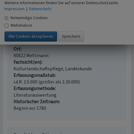
Weitere Informationen finden Sie auf unserer Datenschutzseite.
Impressum
|
Datenschutz
Jüdischer Friedhof Wülfrath
Notwendige Cookies
Schlagwörter
Webanalyse
Judentum
Synagoge
Jüdischer Friedhof
Bethaus
Straße / Hausnummer
Johannes-Flintrop-Straße / Wülfrather Straße
Ort
40822 Mettmann
Fachsicht(en)
Kulturlandschaftspflege, Landeskunde
Erfassungsmaßstab
i.d.R. 1:5.000 (größer als 1:20.000)
Erfassungsmethode
Literaturauswertung
Historischer Zeitraum
Beginn vor 1780