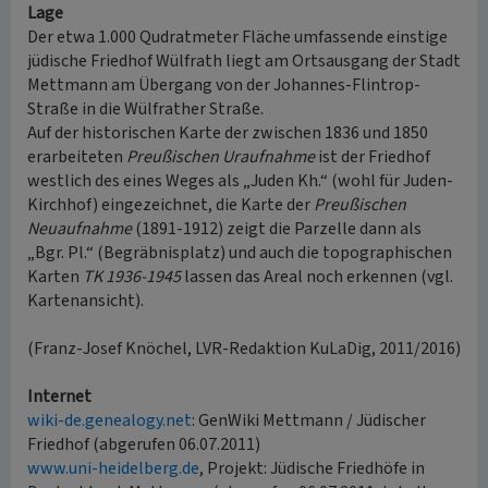
Lage
Der etwa 1.000 Qudratmeter Fläche umfassende einstige
jüdische Friedhof Wülfrath liegt am Ortsausgang der Stadt
Mettmann am Übergang von der Johannes-Flintrop-
Straße in die Wülfrather Straße.
Auf der historischen Karte der zwischen 1836 und 1850
erarbeiteten
Preußischen Uraufnahme
ist der Friedhof
westlich des eines Weges als „Juden Kh.“ (wohl für Juden-
Kirchhof) eingezeichnet, die Karte der
Preußischen
Neuaufnahme
(1891-1912) zeigt die Parzelle dann als
„Bgr. Pl.“ (Begräbnisplatz) und auch die topographischen
Karten
TK 1936-1945
lassen das Areal noch erkennen (vgl.
Kartenansicht).
(Franz-Josef Knöchel, LVR-Redaktion KuLaDig, 2011/2016)
Internet
wiki-de.genealogy.net
: GenWiki Mettmann / Jüdischer
Friedhof (abgerufen 06.07.2011)
www.uni-heidelberg.de
, Projekt: Jüdische Friedhöfe in