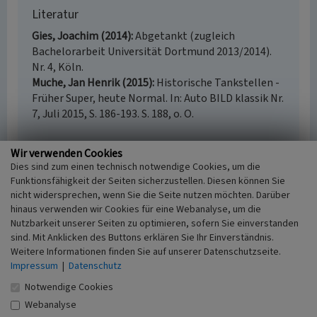
Literatur
Gies, Joachim (2014)
Abgetankt (zugleich
Bachelorarbeit Universität Dortmund 2013/2014).
Nr. 4, Köln.
Muche, Jan Henrik (2015)
Historische Tankstellen -
Früher Super, heute Normal. In: Auto BILD klassik Nr.
7, Juli 2015, S. 186-193. S. 188, o. O.
Wir verwenden Cookies
Dies sind zum einen technisch notwendige Cookies, um die
Tankstelle Gaulstraße in Wipperfürth
Funktionsfähigkeit der Seiten sicherzustellen. Diesen können Sie
nicht widersprechen, wenn Sie die Seite nutzen möchten. Darüber
Schlagwörter
hinaus verwenden wir Cookies für eine Webanalyse, um die
Tankstelle
Imbissbude
Nutzbarkeit unserer Seiten zu optimieren, sofern Sie einverstanden
Straße / Hausnummer
sind. Mit Anklicken des Buttons erklären Sie Ihr Einverständnis.
Gaulstraße 45
Weitere Informationen finden Sie auf unserer Datenschutzseite.
Ort
Impressum
|
Datenschutz
51688 Wipperfürth
Notwendige Cookies
Fachsicht(en)
Webanalyse
Kulturlandschaftspflege, Landeskunde