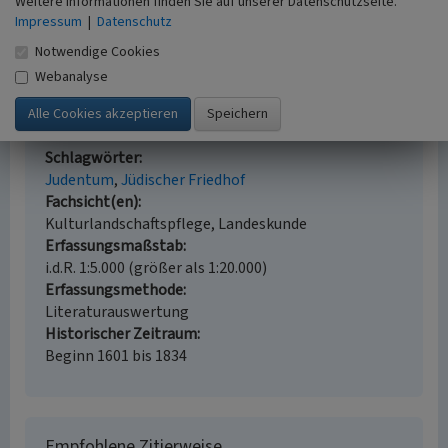
Weitere Informationen finden Sie auf unserer Datenschutzseite.
frühen 19. bis zum Beginn des 21. Jahrhunderts.
Impressum
|
Datenschutz
(Geschichtlicher Atlas der Rheinlande, VIII.8.) Bonn.
Notwendige Cookies
Webanalyse
Jüdischer Friedhof Orsoy
Schlagwörter
Judentum
Jüdischer Friedhof
Fachsicht(en)
Kulturlandschaftspflege, Landeskunde
Erfassungsmaßstab
i.d.R. 1:5.000 (größer als 1:20.000)
Erfassungsmethode
Literaturauswertung
Historischer Zeitraum
Beginn 1601 bis 1834
Empfohlene Zitierweise