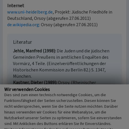
Internet
www.uni-heidelberg.de
, Projekt: Jüdische Friedhöfe in
Deutschland, Orsoy (abgerufen 27.06.2011)
de.wikipedia.org
: Orsoy (abgerufen 27.06.2011)
Literatur
Jehle, Manfred (1998)
Die Juden und die jüdischen
Gemeinden Preußens in amtlichen Enquêten des
Vormärz, 4 Teile. (Einzelveröffentlichungen der
Historischen Kommission zu Berlin 82.) S. 1347,
München.
Kastner, Dieter (1989)
Orsoy. (Rheinischer
Städteatlas, Lieferung IX, Nr. 51.) S. 14, Köln.
Wir verwenden Cookies
Dies sind zum einen technisch notwendige Cookies, um die
Pracht-Jörns, Elfi (2000)
Jüdisches Kulturerbe in
Funktionsfähigkeit der Seiten sicherzustellen. Diesen können Sie
Nordrhein-Westfalen, Teil II: Regierungsbezirk
nicht widersprechen, wenn Sie die Seite nutzen möchten. Darüber
Düsseldorf. (Beiträge zu den Bau- und
hinaus verwenden wir Cookies für eine Webanalyse, um die
Kunstdenkmälern im Rheinland 34.2.) S. 605-607,
Nutzbarkeit unserer Seiten zu optimieren, sofern Sie einverstanden
Köln.
sind. Mit Anklicken des Buttons erklären Sie Ihr Einverständnis.
Reuter, Ursula (2007)
Jüdische Gemeinden vom