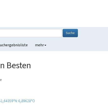
Suche
uchergebnisliste
mehr
n Besten
de
51,64359°N: 6,89628°O