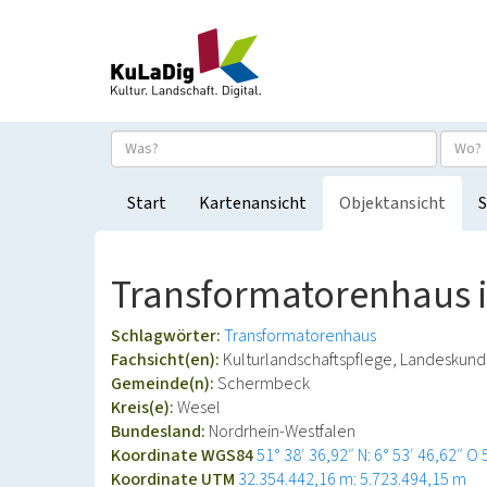
Start
Kartenansicht
Objektansicht
S
Transformatorenhaus i
Schlagwörter:
Transformatorenhaus
Fachsicht(en):
Kulturlandschaftspflege, Landeskun
Gemeinde(n):
Schermbeck
Kreis(e):
Wesel
Bundesland:
Nordrhein-Westfalen
Koordinate WGS84
51° 38′ 36,92″ N: 6° 53′ 46,62″ O
Koordinate UTM
32.354.442,16 m: 5.723.494,15 m