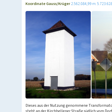
Koordinate Gauss/Krüger
2.562.084,99 m: 5.723.62
Dieses aus der Nutzung genommene Transformato
steht an der Kirchhellener Straße südlich vom Dor