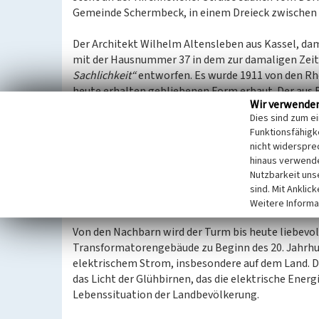
Gemeinde Schermbeck, in einem Dreieck zwischen 
Der Architekt Wilhelm Altensleben aus Kassel, da
mit der Hausnummer 37 in dem zur damaligen Zeit 
Sachlichkeit“
entworfen. Es wurde 1911 von den Rhe
heute erhalten gebliebenen Form erbaut. Der aus 
Wir verwende
Turm mit grauem Sockel ist 13 Meter hoch und mi
Dies sind zum e
einer grau gestrichenen Stahltür versehen.
Funktionsfähigke
nicht widerspre
Dieser Baukörper, exponiert etwas erhöht außerhal
hinaus verwende
Landschaft, in der damals traditionell die Gebäud
Nutzbarkeit uns
Stockwerke umfassen, sollte bewusst ein Zeichen s
sind. Mit Anklic
damals neuen Technologie der Elektrifizierung.
Weitere Informa
Von den Nachbarn wird der Turm bis heute liebevo
Transformatorengebäude zu Beginn des 20. Jahrhun
elektrischem Strom, insbesondere auf dem Land. 
das Licht der Glühbirnen, das die elektrische Energ
Lebenssituation der Landbevölkerung.