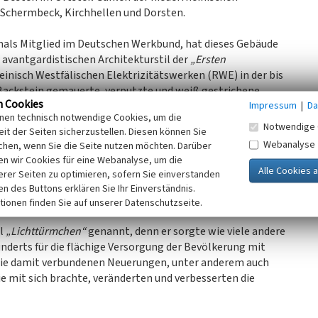
Schermbeck, Kirchhellen und Dorsten.
mals Mitglied im Deutschen Werkbund, hat dieses Gebäude
avantgardistischen Architekturstil der
„Ersten
inisch Westfälischen Elektrizitätswerken (RWE) in der bis
Backstein gemauerte, verputzte und weiß gestrichene
n Cookies
Impressum
|
Da
t einem Pyramidendach aus roten Dachziegeln und mit
inen technisch notwendige Cookies, um die
Notwendige 
it der Seiten sicherzustellen. Diesen können Sie
Webanalyse
chen, wenn Sie die Seite nutzen möchten. Darüber
b der Ortslage gelegen, als weißes Gebäude in einer
n wir Cookies für eine Webanalyse, um die
e aus rotem Backstein erbaut wurden und maximal zwei
erer Seiten zu optimieren, sofern Sie einverstanden
etzen: ein Zeichen der neuen Zeit, des Umbruchs und der
ken des Buttons erklären Sie Ihr Einverständnis.
tionen finden Sie auf unserer Datenschutzseite.
ll
„Lichttürmchen“
genannt, denn er sorgte wie viele andere
derts für die flächige Versorgung der Bevölkerung mit
Die damit verbundenen Neuerungen, unter anderem auch
ie mit sich brachte, veränderten und verbesserten die