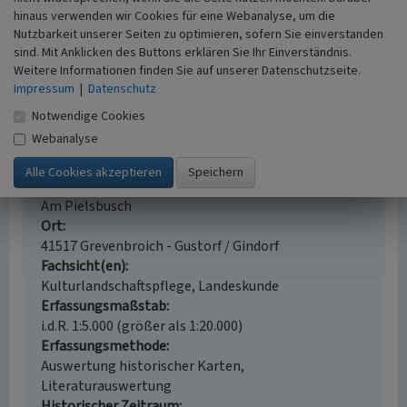
(Geschichtlicher Atlas der Rheinlande, VIII.8.) S. 44,
hinaus verwenden wir Cookies für eine Webanalyse, um die
Nutzbarkeit unserer Seiten zu optimieren, sofern Sie einverstanden
Bonn.
sind. Mit Anklicken des Buttons erklären Sie Ihr Einverständnis.
Weitere Informationen finden Sie auf unserer Datenschutzseite.
Impressum
|
Datenschutz
Notwendige Cookies
Jüdischer Friedhof Gustorf / Gindorf
Webanalyse
Schlagwörter
Judentum
Synagoge
Bethaus
Jüdischer Friedhof
Straße / Hausnummer
Am Pielsbusch
Ort
41517 Grevenbroich - Gustorf / Gindorf
Fachsicht(en)
Kulturlandschaftspflege, Landeskunde
Erfassungsmaßstab
i.d.R. 1:5.000 (größer als 1:20.000)
Erfassungsmethode
Auswertung historischer Karten,
Literaturauswertung
Historischer Zeitraum