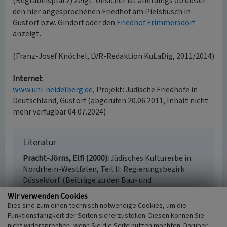
(Begräbnisplatz) zeigt. Unsicher ist allerdings ob dieser
den hier angesprochenen Friedhof am Pielsbusch in
Gustorf bzw. Gindorf oder den
Friedhof Frimmersdorf
anzeigt.
(Franz-Josef Knöchel, LVR-Redaktion KuLaDig, 2011/2014)
Internet
www.uni-heidelberg.de
, Projekt: Jüdische Friedhöfe in
Deutschland, Gustorf (abgerufen 20.06.2011, Inhalt nicht
mehr verfügbar 04.07.2024)
Literatur
Pracht-Jörns, Elfi (2000)
Jüdisches Kulturerbe in
Nordrhein-Westfalen, Teil II: Regierungsbezirk
Düsseldorf. (Beiträge zu den Bau- und
Kunstdenkmälern im Rheinland 34.2.) S. 442-445,
Wir verwenden Cookies
Köln.
Dies sind zum einen technisch notwendige Cookies, um die
Reuter, Ursula (2007)
Jüdische Gemeinden vom
Funktionsfähigkeit der Seiten sicherzustellen. Diesen können Sie
frühen 19. bis zum Beginn des 21. Jahrhunderts.
nicht widersprechen, wenn Sie die Seite nutzen möchten. Darüber