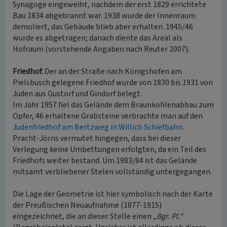
Synagoge eingeweiht, nachdem der erst 1829 errichtete
Bau 1834 abgebrannt war. 1938 wurde der Innenraum
demoliert, das Gebäude blieb aber erhalten. 1945/46
wurde es abgetragen; danach diente das Areal als
Hofraum (vorstehende Angaben nach Reuter 2007).
Friedhof:
Der an der Straße nach Königshofen am
Pielsbusch gelegene Friedhof wurde von 1830 bis 1931 von
Juden aus Gustorf und Gindorf belegt.
Im Jahr 1957 fiel das Gelände dem Braunkohlenabbau zum
Opfer, 46 erhaltene Grabsteine verbrachte man auf den
Judenfriedhof am Bertzweg in Willich Schiefbahn
.
Pracht-Jörns vermutet hingegen, dass bei dieser
Verlegung keine Umbettungen erfolgten, da ein Teil des
Friedhofs weiter bestand. Um 1983/84 ist das Gelände
mitsamt verbliebener Stelen vollständig untergegangen.
Die Lage der Geometrie ist hier symbolisch nach der Karte
der Preußischen Neuaufnahme (1877-1915)
eingezeichnet, die an dieser Stelle einen
„Bgr. Pl.“