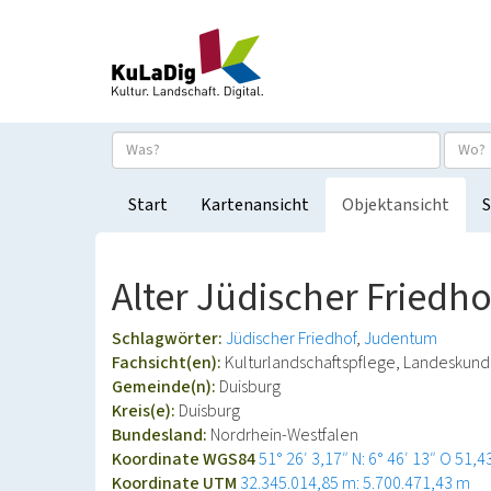
Start
Kartenansicht
Objektansicht
S
Alter Jüdischer Friedh
Schlagwörter:
Jüdischer Friedhof
Judentum
Fachsicht(en):
Kulturlandschaftspflege, Landeskun
Gemeinde(n):
Duisburg
Kreis(e):
Duisburg
Bundesland:
Nordrhein-Westfalen
Koordinate WGS84
51° 26′ 3,17″ N: 6° 46′ 13″ O
51,4
Koordinate UTM
32.345.014,85 m: 5.700.471,43 m