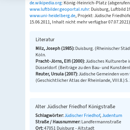
de.wikipedia.org
: König-Heinrich-Platz (abgerufen
www.luftbilder.geoportal.ruhr
: Duisburg, Luftbild 
www.uni-heidelberg.de
, Projekt: Jüdische Friedhö
15.06.2011, Inhalt nicht mehr verfügbar 07.07.2021)
Literatur
Milz, Joseph (1985)
Duisburg. (Rheinischer Städte
Köln.
Pracht-Jörns, Elfi (2000)
Jüdisches Kulturerbe i
Düsseldorf. (Beiträge zu den Bau- und Kunstdenk
Reuter, Ursula (2007)
Jüdische Gemeinden vom f
(Geschichtlicher Atlas der Rheinlande, VIII.8.) S.
Alter Jüdischer Friedhof Königstraße
Schlagwörter
Jüdischer Friedhof
Judentum
Straße / Hausnummer
Landfermannstraße
Ort
47051 Duisburg - Altstadt