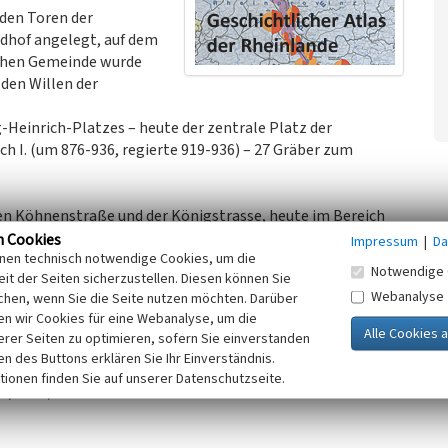
 den Toren der
edhof angelegt, auf dem
schen Gemeinde wurde
 den Willen der
-Heinrich-Platzes – heute der zentrale Platz der
h I. (um 876-936, regierte 919-936) – 27 Gräber zum
en Köhnenstraße und der Königstrasse, heute im Bereich
inrich-Platz. Vor Ort gibt es keine Hinweise auf den
n Cookies
Impressum
|
Da
inen technisch notwendige Cookies, um die
zes (Begehung am 31.08.2016).
Notwendige 
it der Seiten sicherzustellen. Diesen können Sie
er Umzeichnung der Urkarte von 1823-1825 (Milz / Droege
Webanalyse
chen, wenn Sie die Seite nutzen möchten. Darüber
und 1850 erarbeiteten preußischen Uraufnahme deutet die
n wir Cookies für eine Webanalyse, um die
das Luftbild von 1926 den inzwischen überbauten
erer Seiten zu optimieren, sofern Sie einverstanden
er.geoportal.ruhr).
ken des Buttons erklären Sie Ihr Einverständnis.
tionen finden Sie auf unserer Datenschutzseite.
11/2016)