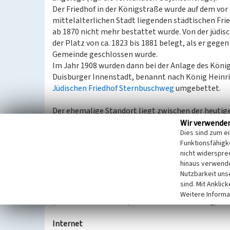
Der Friedhof in der Königstraße wurde auf dem vor
mittelalterlichen Stadt liegenden städtischen Fri
ab 1870 nicht mehr bestattet wurde. Von der jüdi
der Platz von ca. 1823 bis 1881 belegt, als er gegen
Gemeinde geschlossen wurde.
Im Jahr 1908 wurden dann bei der Anlage des König
Duisburger Innenstadt, benannt nach König Heinric
Jüdischen Friedhof Sternbuschweg
umgebettet.
Der ehemalige Standort liegt zwischen der heutig
der Einfahrt in eine Tiefgarage unter dem König-He
Wir verwende
Dies sind zum e
Standort des ehemaligen jüdischen Begräbnisplat
Funktionsfähigke
Die hiesige Lokalisierung der Geometrie folgt ein
nicht widerspre
1985, Tafel 1). Auch die Karte der zwischen 1836 
hinaus verwende
hier verzeichnete Lage entsprechend an, während 
Nutzbarkeit uns
Begräbnisplatz nicht mehr erkennen lässt (luftbild
sind. Mit Anklic
Weitere Informa
(Franz-Josef Knöchel, LVR-Redaktion KuLaDig, 20
Internet