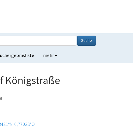
Suche
uchergebnisliste
mehr
of Königstraße
de
3421°N: 6,77028°O