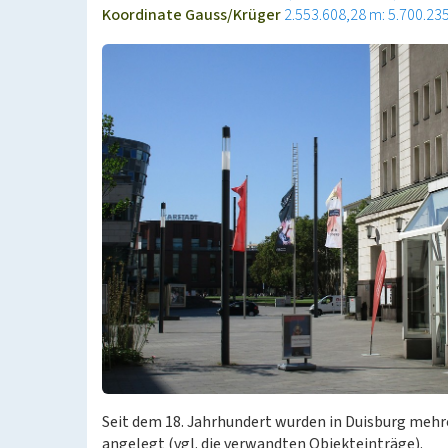
Koordinate Gauss/Krüger
2.553.608,28 m: 5.700.23
Seit dem 18. Jahrhundert wurden in Duisburg mehr
angelegt (vgl. die verwandten Objekteinträge).