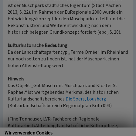
ist der Müschpark städtisches Eigentum (Stadt Aachen
2013, S. 22). Im Rahmen der EuRegionale 2008 wurde ein
Entwicklungskonzept für den Müschpark erstellt und die
Rekonstruktion und Weiterentwicklung nach dem
historisch belegten Grundkonzept forciert (ebd., S. 28).
kulturhistorische Bedeutung
Da der Landschaftsgartentyp „Ferme Ornée“ im Rheinland
nur noch selten zu finden ist, hat der Müschpark einen
hohen Alleinstellungswert
Hinweis
Das Objekt „Gut Müsch mit Müschpark und Kloster St.
Raphael“ ist wertgebendes Merkmal des historischen
Kulturlandschaftsbereiches
Die Soers, Lousberg
(Kulturlandschaftsbereich Regionalplan Köln 093).
(Fine Tonhauser, LVR-Fachbereich Regionale
Kulturarbeit/Abteilung Landschaftliche Kulturpflege,
2016)
Wir verwenden Cookies