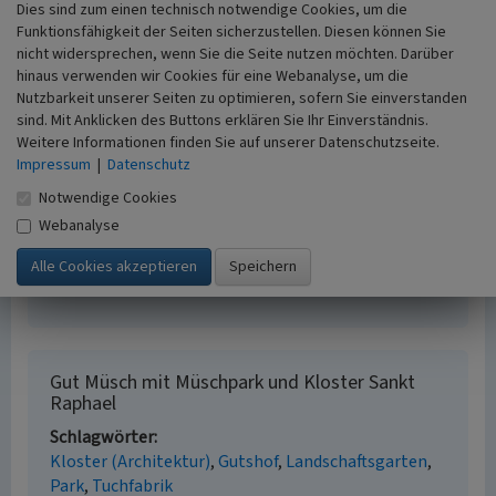
Dies sind zum einen technisch notwendige Cookies, um die
Funktionsfähigkeit der Seiten sicherzustellen. Diesen können Sie
Internet
nicht widersprechen, wenn Sie die Seite nutzen möchten. Darüber
www.altenheime-aachen.de
: Häuser St. Raphael,
hinaus verwenden wir Cookies für eine Webanalyse, um die
Altenheim in der Aachener Soers (abgerufen 12.04.2018)
Nutzbarkeit unserer Seiten zu optimieren, sofern Sie einverstanden
de.wikipedia.org
: Kloster St. Raphael (abgerufen
sind. Mit Anklicken des Buttons erklären Sie Ihr Einverständnis.
12.04.2018)
Weitere Informationen finden Sie auf unserer Datenschutzseite.
Impressum
|
Datenschutz
Literatur
Notwendige Cookies
Webanalyse
Stadt Aachen (Hrsg.) (2013)
Eine Zukunft für die
Ferme Ornée. Der Müschpark in Aachen am
Lousberg. Aachen.
Gut Müsch mit Müschpark und Kloster Sankt
Raphael
Schlagwörter
Kloster (Architektur)
Gutshof
Landschaftsgarten
Park
Tuchfabrik