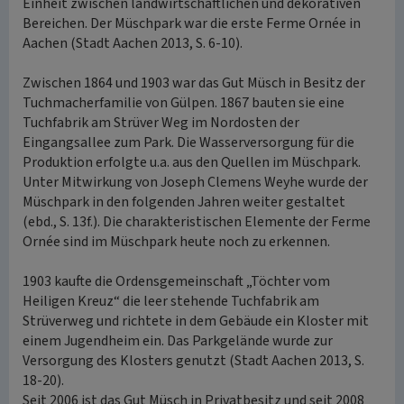
Einheit zwischen landwirtschaftlichen und dekorativen
Bereichen. Der Müschpark war die erste Ferme Ornée in
Aachen (Stadt Aachen 2013, S. 6-10).
Zwischen 1864 und 1903 war das Gut Müsch in Besitz der
Tuchmacherfamilie von Gülpen. 1867 bauten sie eine
Tuchfabrik am Strüver Weg im Nordosten der
Eingangsallee zum Park. Die Wasserversorgung für die
Produktion erfolgte u.a. aus den Quellen im Müschpark.
Unter Mitwirkung von Joseph Clemens Weyhe wurde der
Müschpark in den folgenden Jahren weiter gestaltet
(ebd., S. 13f.). Die charakteristischen Elemente der Ferme
Ornée sind im Müschpark heute noch zu erkennen.
1903 kaufte die Ordensgemeinschaft „Töchter vom
Heiligen Kreuz“ die leer stehende Tuchfabrik am
Strüverweg und richtete in dem Gebäude ein Kloster mit
einem Jugendheim ein. Das Parkgelände wurde zur
Versorgung des Klosters genutzt (Stadt Aachen 2013, S.
18-20).
Seit 2006 ist das Gut Müsch in Privatbesitz und seit 2008