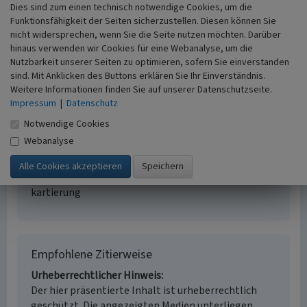
Dies sind zum einen technisch notwendige Cookies, um die
Funktionsfähigkeit der Seiten sicherzustellen. Diesen können Sie
nicht widersprechen, wenn Sie die Seite nutzen möchten. Darüber
Quelle vor dem Obertor, Neuss, Rhein-Kreis
hinaus verwenden wir Cookies für eine Webanalyse, um die
Neuss
Nutzbarkeit unserer Seiten zu optimieren, sofern Sie einverstanden
Schlagwörter
sind. Mit Anklicken des Buttons erklären Sie Ihr Einverständnis.
Heilquelle
Quelle (Gewässer)
Weitere Informationen finden Sie auf unserer Datenschutzseite.
Fachsicht(en)
Impressum
|
Datenschutz
Kulturlandschaftspflege, Landeskunde
Notwendige Cookies
Erfassungsmaßstab
Webanalyse
i.d.R. 1:5.000 (größer als 1:20.000)
Erfassungsmethode
Literaturauswertung, Geländebegehung/-
kartierung
Empfohlene Zitierweise
Urheberrechtlicher Hinweis
Der hier präsentierte Inhalt ist urheberrechtlich
geschützt. Die angezeigten Medien unterliegen