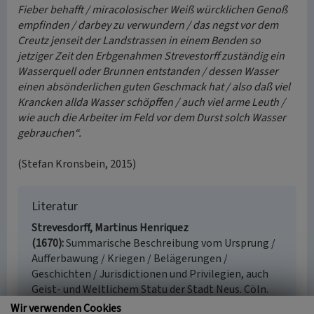
Fieber behafft / miracolosischer Weiß würcklichen Genoß
empfinden / darbey zu verwundern / das negst vor dem
Creutz jenseit der Landstrassen in einem Benden so
jetziger Zeit den Erbgenahmen Strevestorff zuständig ein
Wasserquell oder Brunnen entstanden / dessen Wasser
einen absönderlichen guten Geschmack hat / also daß viel
Krancken allda Wasser schöpffen / auch viel arme Leuth /
wie auch die Arbeiter im Feld vor dem Durst solch Wasser
gebrauchen“.
(Stefan Kronsbein, 2015)
Literatur
Strevesdorff, Martinus Henriquez
(1670)
Summarische Beschreibung vom Ursprung /
Aufferbawung / Kriegen / Belägerungen /
Geschichten / Jurisdictionen und Privilegien, auch
Geist- und Weltlichem Statu der Stadt Neus. Cöln.
Wir verwenden Cookies