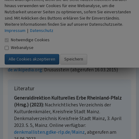
Legionslagers befand.
hinaus verwenden wir Cookies für eine Webanalyse, um die
Der Drususstein ist in seiner Art einzigartig und zählt
Nutzbarkeit unserer Seiten zu optimieren, sofern Sie einverstanden
neben dem
Römertor
am Kästrich zu den römischen
sind. Mit Anklicken des Buttons erklären Sie Ihr Einverständnis.
Bauwerken, die
in situ
erhalten sind.
Weitere Informationen finden Sie auf unserer Datenschutzseite.
Impressum
|
Datenschutz
(Nina Pfeiffer, Universität Koblenz-Landau, 2015)
Notwendige Cookies
Webanalyse
Internet
www.festung-mainz.de
: Der Drususstein (abgerufen
16.03.2015)
de.wikipedia.org
: Drususstein (abgerufen 16.03.2015)
Literatur
Generaldirektion Kulturelles Erbe Rheinland-Pfalz
(Hrsg.) (2023)
Nachrichtliches Verzeichnis der
Kulturdenkmäler, Kreisfreie Stadt Mainz.
Denkmalverzeichnis Kreisfreie Stadt Mainz, 3. April
2023. S. 5, Mainz. Online verfügbar:
denkmallisten.gdke-rlp.de/Mainz
, abgerufen am