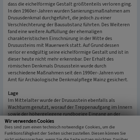
dass die eichelförmige Gestalt größtenteils verloren ging.
In den 1960er-Jahren wurden Sanierungsmaßnahmen am
Drususdenkmal durchgeführt, die jedoch zu einer
Verschlechterung der Bausubstanz führten. Des Weiteren
fand eine weitere Auffüllung der ehemaligen
charakteristischen Einschnürung in der Mitte des
Drusussteins mit Mauerwerk statt. Auf Grund dessen
verlor er endgültig seine eichelförmige Gestalt und ist in
dieser heute nicht mehr erkennbar. Der Erhalt des
römischen Denkmals Drususstein wurde durch
verschiedene Maßnahmen seit den 1990er-Jahren vom
Amt für Archäologische Denkmalpflege Mainz gesichert.
Lage
Im Mittelalter wurde der Drususstein ebenfalls als
Wachturm genutzt, worauf der Treppenaufgang im Innern
sowie der höhergelegene rundbogige Eingang an der
Nordseite schließen lassen. Der Standort erwies sich
Wir verwenden Cookies
Dies sind zum einen technisch notwendige Cookies, um die
ebenfalls als äußerst günstig, da er sich hoch über der
Funktionsfähigkeit der Seiten sicherzustellen. Diesen können Sie
Stadt (etwa 115 m ü. NN) und in der Nähe des
nicht widersprechen, wenn Sie die Seite nutzen möchten. Darüber