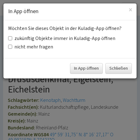
Togg
×
In App öffnen
navig
Möchten Sie dieses Objekt in der Kuladig-App öffnen?
Drususstein auf dem
zukünftig Objekte immer in Kuladig-App öffnen
Gelände der Mainzer
nicht mehr fragen
Zitadelle
In App öffnen
Schließen
Drususdenkmal, Eigelstein,
Eichelstein
Schlagwörter:
Kenotaph
Wachtturm
Fachsicht(en):
Kulturlandschaftspflege, Landeskunde
Gemeinde(n):
Mainz
Kreis(e):
Mainz
Bundesland:
Rheinland-Pfalz
Koordinate WGS84
49° 59′ 31,75″ N: 8° 16′ 27,17″ O