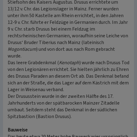
Stiefsohn des Kaisers Augustus. Drusus errichtete um
13/12 v. Chr. das Legionslager in Mainz. Ferner wurden
unter ihm 50 Kastelle am Rhein errichtet, in den Jahren
12-9 v. Chr. führte er Feldzüge in Germanien durch. Im Jahr
9 v. Chr. starb Drusus bei einem Feldzug im
rechtsrheinischen Germanien, woraufhin seine Leiche von
Drusus‘ Bruder Tiberius nach Mainz (lateinisch
Mogontiacum
) und von dort aus nach Rom gebracht
wurde.
Das leere Grabdenkmal (
Kenotaph
) wurde nach Drusus Tod
von den Legionären errichtet. Sie hielten jährlich zu Ehren
des Drusus Paraden an diesem Ort ab. Das Denkmal befand
sich an der Straße, die das Lager auf dem Kästrich mit dem
Lager in Weisenau verband.
Der Drususstein wurde in der zweiten Hälfte des 17.
Jahrhunderts von der spätbarocken Mainzer Zitadelle
umbaut. Seitdem steht das Denkmal in der südlichen
Spitzbastion (Bastion Drusus).
Bauweise
Das heute etwa 20 Meter hohe Bauwerk wies ursprünglich