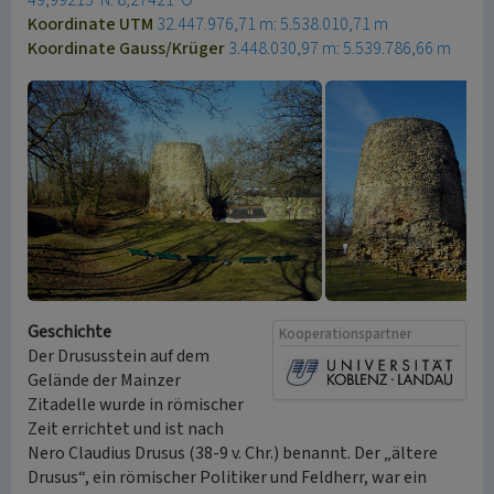
49,99215°N: 8,27421°O
Koordinate UTM
32.447.976,71 m: 5.538.010,71 m
Koordinate Gauss/Krüger
3.448.030,97 m: 5.539.786,66 m
Geschichte
Kooperationspartner
Der Drususstein auf dem
Gelände der Mainzer
Zitadelle wurde in römischer
Zeit errichtet und ist nach
Nero Claudius Drusus (38-9 v. Chr.) benannt. Der „ältere
Drusus“, ein römischer Politiker und Feldherr, war ein