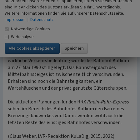
Nutzbarkeit unserer Seiten zu optimieren, sofern Sie einverstanden
vom 18. März 1971. Die erste Strecke in Düsseldorf war die
sind. Mit Anklicken des Buttons erklären Sie Ihr Einverständnis.
Verbindung von (Düsseldorf-)Garath nach Ratingen-Ost
Weitere Informationen finden Sie auf unserer Datenschutzseite.
(heute Teil der S 6), eröffnet am 28. September 1967. Die S-
Impressum
|
Datenschutz
Bahn Verbindung zwischen Duisburg und Düsseldorf wurde
Notwendige Cookies
am 22. Mai 1977 eröffnet (S 1). Somit wurde Kalkum S-
Webanalyse
Bahn Haltepunkt.
Wegen der abgelegenen Lage des Bahnhofes ohne
wirkliche Verkehrsbedeutung wurde der Bahnhof Kalkum
am 27. Mai 1990 stillgelegt. Das Bahnsteigdach des
Mittelbahnsteiges ist zwischenzeitlich verschwunden.
Erhalten sind noch die Bahnsteigkanten, ein
Wartehäuschen und der privat genutzte Güterschuppen.
Die aktuellen Planungen für den RRX
Rhein-Ruhr-Express
sehen im Bereich des Bahnhofes Kalkum den Bau eines
Kreuzungsbauwerkes vor. Damit werden wohl auch die
letzten Reste des einstiges Bahnhofes verschwinden.
(Claus Weber, LVR-Redaktion KuLaDig, 2015, 2022)