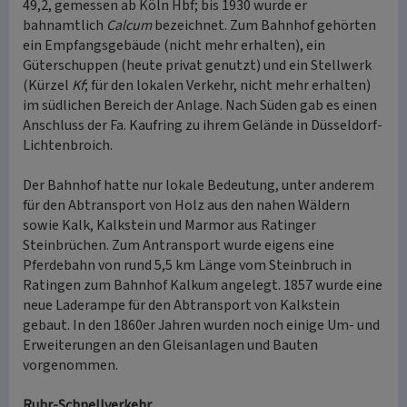
49,2, gemessen ab Köln Hbf; bis 1930 wurde er
bahnamtlich
Calcum
bezeichnet. Zum Bahnhof gehörten
ein Empfangsgebäude (nicht mehr erhalten), ein
Güterschuppen (heute privat genutzt) und ein Stellwerk
(Kürzel
Kf
; für den lokalen Verkehr, nicht mehr erhalten)
im südlichen Bereich der Anlage. Nach Süden gab es einen
Anschluss der Fa. Kaufring zu ihrem Gelände in Düsseldorf-
Lichtenbroich.
Der Bahnhof hatte nur lokale Bedeutung, unter anderem
für den Abtransport von Holz aus den nahen Wäldern
sowie Kalk, Kalkstein und Marmor aus Ratinger
Steinbrüchen. Zum Antransport wurde eigens eine
Pferdebahn von rund 5,5 km Länge vom Steinbruch in
Ratingen zum Bahnhof Kalkum angelegt. 1857 wurde eine
neue Laderampe für den Abtransport von Kalkstein
gebaut. In den 1860er Jahren wurden noch einige Um- und
Erweiterungen an den Gleisanlagen und Bauten
vorgenommen.
Ruhr-Schnellverkehr