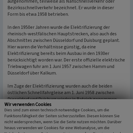
aufgenommen, teilweise als Nahschnellverkehr oder
Bezirksschnellverkehr bezeichnet. Er wurde in dieser
Form bis etwa 1958 betrieben.
In den 1950er Jahren wurde die Elektrifizierung der
rheinisch-westfälischen Hauptstrecken, also auch des
Abschnittes zwischen Düsseldorf und Duisburg geplant.
Hier waren die Verhältnisse günstig, da eine
Elektrifizierung bereits beim Ausbau in den 1930er
berücksichtigt worden war. Der erste offizielle elektrische
Triebwagen fuhr am 1 Juni 1957 zwischen Hamm und
Düsseldorf über Kalkum.
Im Zuge der Elektrifizierung wurden auch die beiden
östlichen Schnellfahrgleise am 1. Juni 1958 zwischen
Düsseldorf und Duisburg wieder in Betrieb genommen.
Wir verwenden Cookies
Dies sind zum einen technisch notwendige Cookies, um die
In den 1960er Jahren wurde die Idee des Ruhr-
Funktionsfähigkeit der Seiten sicherzustellen. Diesen können Sie
Schnellverkehrs wieder aufgenommen, diesmal
S-Bahn
nicht widersprechen, wenn Sie die Seite nutzen möchten. Darüber
genannt. Der Staat beteiligte sich an der Finanzierung
hinaus verwenden wir Cookies für eine Webanalyse, um die
über das Gemeindeverkehrsfinanzierungsgesetz (GVFG)