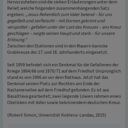
Hervorzuheben sind die sieben Erläuterungen unter dem
Relief, welche folgenden zusammenhängenden Satz
ergeben:
„Jesus flehentlich zum Vater betend – für uns
gegeißelt und zerfleischt – mit Dornen gekrönt und
verspottet – gefallen unter der Last des Kreuzes – ans Kreuz
geschlagen – neigte seinen Haupt und starb – für unsere
Erlösung.“
Zwischen den Stationen sind in den Mauern barocke
Grabkreuze des 17. und 18. Jahrhunderts eingesetzt.
Seit 1959 befindet sich ein Denkmal für die Gefallenen der
Kriege 1864/66 und 1870/71 auf dem Friedhof. Ursprünglich
stand es von 1906 an vor dem Rathaus. Jetzt hat das
Denkmal seinen Platz zur Rechten am Ende der
Kastanienallee auf dem Friedhof gefunden. Es ist aus
Basaltlava gearbeitet; zwei liegende Löwen rahmen einen
Obelisken mit Adler sowie bekrönendem deutschen Kreuz.
(Robert Simon, Universität Koblenz-Landau, 2015)