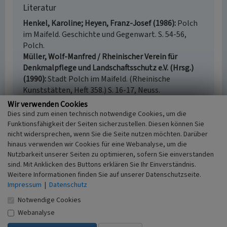
Literatur
Henkel, Karoline; Heyen, Franz-Josef (1986)
Polch
im Maifeld. Geschichte und Gegenwart. S. 54-56,
Polch.
Müller, Wolf-Manfred / Rheinischer Verein für
Denkmalpflege und Landschaftsschutz e.V. (Hrsg.)
(1990)
Stadt Polch im Maifeld. (Rheinische
Kunststätten, Heft 358.) S. 16-17, Neuss.
Wir verwenden Cookies
Dies sind zum einen technisch notwendige Cookies, um die
Funktionsfähigkeit der Seiten sicherzustellen. Diesen können Sie
nicht widersprechen, wenn Sie die Seite nutzen möchten. Darüber
Sieben Fußfälle und Kriegerdenkmal auf dem
hinaus verwenden wir Cookies für eine Webanalyse, um die
Friedhof in Polch
Nutzbarkeit unserer Seiten zu optimieren, sofern Sie einverstanden
Schlagwörter
sind. Mit Anklicken des Buttons erklären Sie Ihr Einverständnis.
Denkmal (Gedächtnisbauwerk)
Kriegerdenkmal
Weitere Informationen finden Sie auf unserer Datenschutzseite.
Kreuzweg
Friedhof
Impressum
|
Datenschutz
Ort
Notwendige Cookies
56751 Polch
Webanalyse
Fachsicht(en)