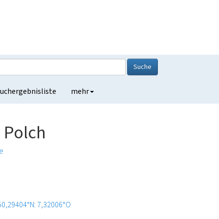
Suche
uchergebnisliste
mehr
 Polch
he
50,29404°N: 7,32006°O