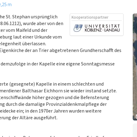
9,25 m
che St. Stephan ursprünglich
Kooperationspartner
.06.1212), wurde aber von den
er vom Maifeld und der
eburg laut einer Urkunde vom
legenheit überlassen.
Eigenkirche der an Trier abgetretenen Grundherschafft des
6, demzufolge in der Kapelle eine eigene Sonntagsmesse
ierte (gesegnete) Kapelle in einem schlechten und
mmerdiener Balthasar Eichhorn sie wieder instand setzte.
itenschiffwände höher gezogen und die Befensterung
ung durch die damalige Provinzialdenkmalpflege der
eidecke ein; in den 1970er Jahren wurden weitere
rung der Altäre ausgeführt.