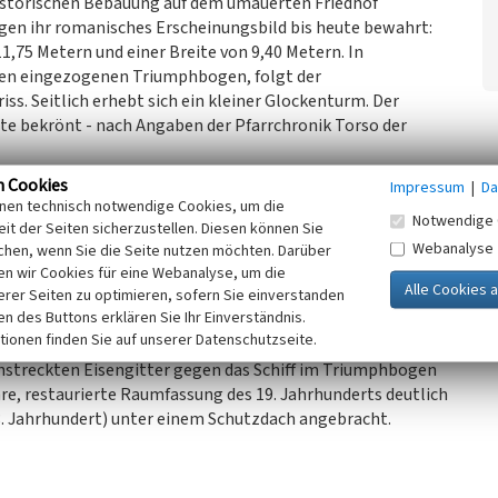
historischen Bebauung auf dem umauerten Friedhof
ngen ihr romanisches Erscheinungsbild bis heute bewahrt:
11,75 Metern und einer Breite von 9,40 Metern. In
inen eingezogenen Triumphbogen, folgt der
s. Seitlich erhebt sich ein kleiner Glockenturm. Der
ste bekrönt - nach Angaben der Pfarrchronik Torso der
n Cookies
Impressum
|
Da
ei schmalen Rechteckfenstern in den Seitenschiffwänden,
inen technisch notwendige Cookies, um die
Notwendige 
nsteröffnungen versehen. Der Eingang, ausgestattet mit
it der Seiten sicherzustellen. Diesen können Sie
 sich an der Südseite des Seitenschiffes.
Webanalyse
chen, wenn Sie die Seite nutzen möchten. Darüber
n wir Cookies für eine Webanalyse, um die
erer Seiten zu optimieren, sofern Sie einverstanden
Arkadenbögen auf massiven Pfeilern mit Kämpferplatten
ken des Buttons erklären Sie Ihr Einverständnis.
it ihren Stuckspiegeln erinnern an die barocke
tionen finden Sie auf unserer Datenschutzseite.
äre, Opferstock, Taufstein und Kommunionbank auf die
hstreckten Eisengitter gegen das Schiff im Triumphbogen
are, restaurierte Raumfassung des 19. Jahrhunderts deutlich
18. Jahrhundert) unter einem Schutzdach angebracht.