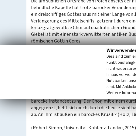
Die am südlichen Ortsrand von Polch abseits der 
befindliche Kapelle hat trotz barocker Veränderu
ein dreischiffiges Gotteshaus mit einer Länge von 
Verlängerung des Mittelschiffs, getrennt durch e
kreuzgratgewölbte Chor auf quadratischem Grundris
Giebel ist mit einer stark verwitterten antiken Bü
römischen Göttin Ceres.
Wir verwende
Die Längsseiten sind mit drei beziehungsweise zw
Dies sind zum e
der Obergadenbereich mit drei ovalen barocken Fe
Funktionsfähigke
einem romanischen Grabstein als Türsturz, befindet
nicht widerspre
hinaus verwende
Nutzbarkeit uns
Der Innenraum wird durch vier halbkreisförmige 
sind. Mit Anklic
bestimmt. Lediglich die Decken über den Schiffen m
Weitere Informa
Instandsetzung. Ferner verweisen auch Bänke, Alt
barocke Instandsetzung. Der Chor, mit einem durc
abgegrenzt, hebt sich auch durch die heute sichtb
ab. An ihm ist außen ein barockes Kruzifix (Holz, 
(Robert Simon, Universität Koblenz-Landau, 2015)