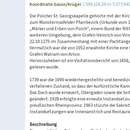
Koordinate Gauss/Krüger
2.594.106,59 m: 5.573.94
Die Polcher St. Georgskapelle gehörte mit der Kir
zum Münstermaifelder Pfarrbezirk (Urkunde vom 18
„Märker und Erben von Polch“, einem Bund der Ritt
weiteren Umgebung, dem Grafen Heinrich von Virn
22.10.1275 im Zusammenhang mit einer Pachtange
Vermutlich war die von 1052 erwähnte Kirche eine 
Grafen Walram von Arlon.
Hervorzuheben ist ein Visitationsbericht von 165
gelesen wurde.
1739 war die 1690 wiederhergestellte und benediz
verfallenen Zustand, so dass der kurfürstliche Ka
Das Dach wurde erneuert, Obergaden sowie die Se
geändert. 1928 erfolgte eine erneute Instandsetz
preußischen Rheinprovinz. 1963 stürzte die Sakrist
Instandsetzungen wie Innenanstrich und Restaurie
Beschreibung