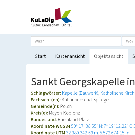
Start
Kartenansicht
Objektansicht
S
Sankt Georgskapelle in
Schlagwörter:
Kapelle (Bauwerk)
Katholische Kirc
Fachsicht(en):
Kulturlandschaftspflege
Gemeinde(n):
Polch
Kreis(e):
Mayen-Koblenz
Bundesland:
Rheinland-Pfalz
Koordinate WGS84
50° 17′ 38,55″ N: 7° 19′ 12,22″ O
Koordinate UTM
32.380.342,69 m: 5.572.674,15 m