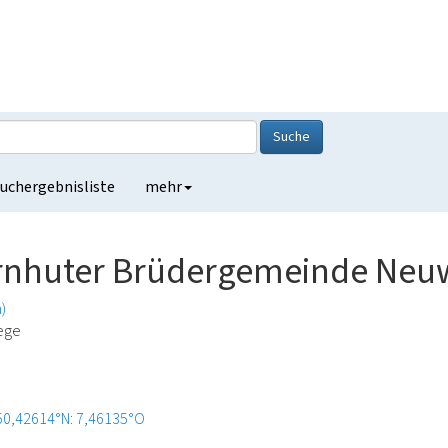
Suche
uchergebnisliste
mehr
rnhuter Brüdergemeinde Neu
n)
lege
50,42614°N: 7,46135°O