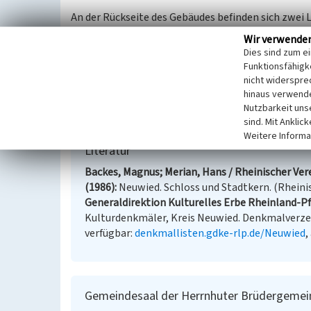
An der Rückseite des Gebäudes befinden sich zwei L
Männer.
Wir verwende
Dies sind zum e
Das Gemeinhaus der Herrnhuter Brüdergemeinde st
Funktionsfähigke
Verzeichnis der Kulturdenkmäler des Kreises Neuw
nicht widerspre
hinaus verwende
Nutzbarkeit uns
(Miriam Lux, Universität Koblenz-Landau, 2015)
sind. Mit Anklic
Weitere Informa
Literatur
Backes, Magnus; Merian, Hans / Rheinischer Vere
(1986)
Neuwied. Schloss und Stadtkern. (Rheinis
Generaldirektion Kulturelles Erbe Rheinland-Pfa
Kulturdenkmäler, Kreis Neuwied. Denkmalverzeic
verfügbar:
denkmallisten.gdke-rlp.de/Neuwied
,
Gemeindesaal der Herrnhuter Brüdergeme