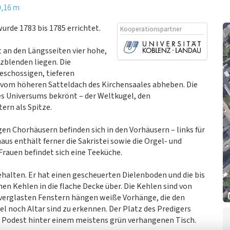
0,16 m
rde 1783 bis 1785 errichtet.
Kooperationspartner
 an den Längsseiten vier hohe,
zblenden liegen. Die
eschossigen, tieferen
er vom höheren Satteldach des Kirchensaales abheben. Die
s Universums bekrönt – der Weltkugel, den
ern als Spitze.
gen Chorhäusern befinden sich in den Vorhäusern – links für
haus enthält ferner die Sakristei sowie die Orgel- und
rauen befindet sich eine Teeküche.
ehalten. Er hat einen gescheuerten Dielenboden und die bis
en Kehlen in die flache Decke über. Die Kehlen sind von
s verglasten Fenstern hängen weiße Vorhänge, die den
l noch Altar sind zu erkennen. Der Platz des Predigers
em Podest hinter einem meistens grün verhangenen Tisch.