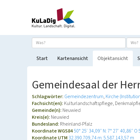
Start
Kartenansicht
Objektansicht
S
Gemeindesaal der Her
Schlagwörter:
Gemeindezentrum
Kirche (Institutio
Fachsicht(en):
Kulturlandschaftspflege, Denkmalpf
Gemeinde(n):
Neuwied
Kreis(e):
Neuwied
Bundesland:
Rheinland-Pfalz
Koordinate WGS84
50° 25′ 34,09″ N: 7° 27′ 40,86″ O
Koordinate UTM
32.390.709,74 m: 5.587.143,57 m