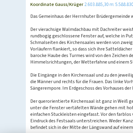
Koordinate Gauss/Krüger
2.603.885,30 m: 5.588.83
Das Gemeinhaus der Herrnhuter Brüdergemeinde wu
Der vierachsige Walmdachbau mit Dachreiter weist
rundbogig geschlossene Fenster auf, welche in Put
Schmalseiten des Kirchensaales werden von zweig
Vorläufern flankiert, so dass sich ihre Satteldäch
barocke Haube des Turmes wird von den Zeichen de
Himmelsrichtungen, der Wetterfahne und einem St
Die Eingänge in den Kirchensaal und zu den jeweili
die Männer und rechts für die Frauen. Das linke Vor
Sängerempore. Im Erdgeschoss des Vorhauses der F
Der querorientierte Kirchensaal ist ganz in Weiß g
unter die Fenster vertäfelten Wände gehen mit hoh
einfachen Stuckleisten eingefasst. Vor den farblo
Eindruck des Festsaals unterstreichen. Weder Kanze
befindet sich in der Mitte der Längswand auf ein