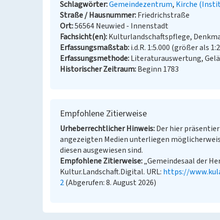
Schlagwörter
Gemeindezentrum
Kirche (Insti
Straße / Hausnummer
Friedrichstraße
Ort
56564 Neuwied - Innenstadt
Fachsicht(en)
Kulturlandschaftspflege, Denkm
Erfassungsmaßstab
i.d.R. 1:5.000 (größer als 1:
Erfassungsmethode
Literaturauswertung, Gel
Historischer Zeitraum
Beginn 1783
Empfohlene Zitierweise
Urheberrechtlicher Hinweis
Der hier präsentier
angezeigten Medien unterliegen möglicherweis
diesen ausgewiesen sind.
Empfohlene Zitierweise
„Gemeindesaal der Her
Kultur.Landschaft.Digital. URL:
https://www.kul
2
(Abgerufen: 8. August 2026)