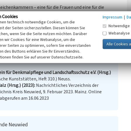
eichenkammern – eine für die Frauen und eine für die
n Cookies
Impressum
|
Da
inen technisch notwendige Cookies, um die
Notwendige 
eht unter Denkmalschutz und ist im Nachrichtlichen
it der Seiten sicherzustellen. Diesen können Sie
ied eingetragen.
Webanalyse
chen, wenn Sie die Seite nutzen möchten. Darüber
n wir Cookies für eine Webanalyse, um die
erer Seiten zu optimieren, sofern Sie einverstanden
ken des Buttons erklären Sie Ihr Einverständnis.
tionen finden Sie auf unserer Datenschutzseite.
in für Denkmalpflege und Landschaftsschutz e.V. (Hrsg.)
che Kunststätten, Heft 310.) Neuss.
lz (Hrsg.) (2023)
Nachrichtliches Verzeichnis der
hnis Kreis Neuwied, 9. Februar 2023. Mainz. Online
 abgerufen am 16.06.2023
inde Neuwied