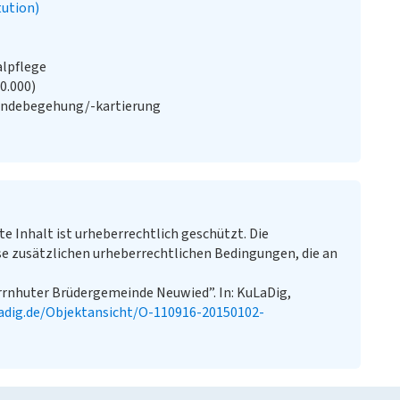
tution)
alpflege
20.000)
ändebegehung/-kartierung
te Inhalt ist urheberrechtlich geschützt. Die
e zusätzlichen urheberrechtlichen Bedingungen, die an
rnhuter Brüdergemeinde Neuwied”. In: KuLaDig,
adig.de/Objektansicht/O-110916-20150102-