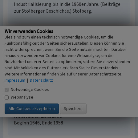
Industrialisierung bis in die 1960er Jahre. (Beiträge
zur Stolberger Geschichte.) Stolberg.
Wir verwenden Cookies
Dies sind zum einen technisch notwendige Cookies, um die
Gut Gedau
Funktionsfähigkeit der Seiten sicherzustellen. Diesen können Sie
Schlagwörter
nicht widersprechen, wenn Sie die Seite nutzen möchten. Darüber
Kupferhammer (Betrieb)
Tuchfabrik
hinaus verwenden wir Cookies für eine Webanalyse, um die
Fachsicht(en)
Nutzbarkeit unserer Seiten zu optimieren, sofern Sie einverstanden
sind. Mit Anklicken des Buttons erklären Sie Ihr Einverständnis.
Kulturlandschaftspflege
Weitere Informationen finden Sie auf unserer Datenschutzseite.
Erfassungsmaßstab
Impressum
|
Datenschutz
i.d.R. 1:5.000 (größer als 1:20.000)
Erfassungsmethode
Notwendige Cookies
Auswertung historischer Karten,
Webanalyse
Literaturauswertung, Geländebegehung/-
kartierung, Auswertung historischer Schriften
Historischer Zeitraum
Beginn 1646, Ende 1958