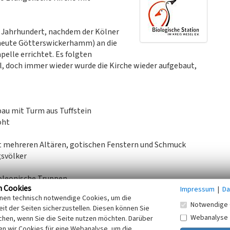
. Jahrhundert, nachdem der Kölner
eute Götterswickerhamm) an die
pelle errichtet. Es folgten
l, doch immer wieder wurde die Kirche wieder aufgebaut,
lbau mit Turm aus Tuffstein
öht
mit mehreren Altären, gotischen Fenstern und Schmuck
gsvölker
oleonische Truppen
n Cookies
Impressum
|
Da
inen technisch notwendige Cookies, um die
Notwendige 
it der Seiten sicherzustellen. Diesen können Sie
Webanalyse
chen, wenn Sie die Seite nutzen möchten. Darüber
n wir Cookies für eine Webanalyse, um die