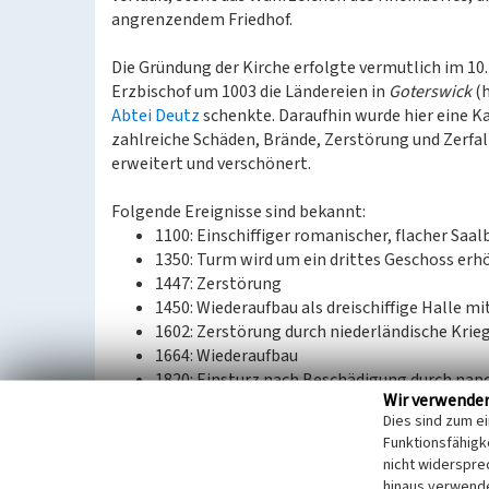
angrenzendem Friedhof.
Die Gründung der Kirche erfolgte vermutlich im 10
Erzbischof um 1003 die Ländereien in
Goterswick
(h
Abtei Deutz
schenkte. Daraufhin wurde hier eine Ka
zahlreiche Schäden, Brände, Zerstörung und Zerfal
erweitert und verschönert.
Folgende Ereignisse sind bekannt:
1100: Einschiffiger romanischer, flacher Saa
1350: Turm wird um ein drittes Geschoss erh
1447: Zerstörung
1450: Wiederaufbau als dreischiffige Halle 
1602: Zerstörung durch niederländische Krie
1664: Wiederaufbau
1820: Einsturz nach Beschädigung durch nap
Wir verwende
1834: Wiederaufbau in der heutigen Form
Dies sind zum e
1945: Schäden durch Artilleriebeschuss
Funktionsfähigke
1953: Abschluss des Wiederaufbaus
nicht widerspre
hinaus verwende