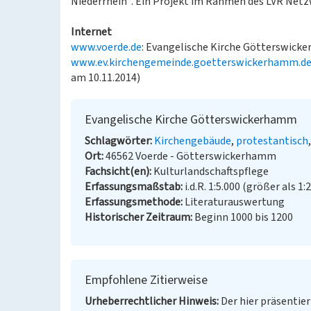
Niederrhein“. Ein Projekt im Rahmen des LVR Net
Internet
www.voerde.de
: Evangelische Kirche Götterswick
www.ev.kirchengemeinde.goetterswickerhamm.d
am 10.11.2014)
Evangelische Kirche Götterswickerhamm
Schlagwörter
Kirchengebäude
protestantisch
Ort
46562 Voerde - Götterswickerhamm
Fachsicht(en)
Kulturlandschaftspflege
Erfassungsmaßstab
i.d.R. 1:5.000 (größer als 1:
Erfassungsmethode
Literaturauswertung
Historischer Zeitraum
Beginn 1000 bis 1200
Empfohlene Zitierweise
Urheberrechtlicher Hinweis
Der hier präsentier