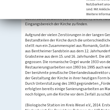
Nutzbarkeit uns
sind. Mit Anklic
Die nah gelegene Wasserburg „Haus Götterswick“ h
Weitere Informa
Götterswick bewohnt (13. Jahrhundert). Diese nutz
Eingangsbereich der Kirche zu finden.
Aufgrund der vielen Zerstörungen in der langen Ges
Bestandteilen der Kirche durch die unterschiedlic
stellt nun ein Zusammenspiel aus Romanik, Gotik u
aus Bentheimer Sandstein aus dem 12. Jahrhunder
Grabsteine aus dem 15. und 16. Jahrhundert. Die ä
gegossen. Die romanische Orgel wurde 1933 von de
Restaurierungsarbeiten von 1993 bis 1995 auch wie
Der berühmte preußische Oberlandesbaudirektor un
der Gestaltung der Kirche in ihrer heutigen Form be
Durch Unterstützung des 1993 gegründeten „För
erfolgten bereits einige Sanierungsarbeiten an M
noch folgen, um die Kirche vor dem Zerfall zu schü
(Biologische Station im Kreis Wesel e.V., 2014. Ers