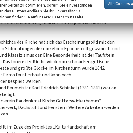
erer Seiten zu optimieren, sofern Sie einverstanden
ken des Buttons erklären Sie Ihr Einverständnis.
inter dem Friedhof wurde einst von den Edelherren von
tionen finden Sie auf unserer Datenschutzseite.
en die Kirche als Eigenkirche. Ihr Wappen ist noch im
chichte der Kirche hat sich das Erscheinungsbild mit den
hen Stilrichtungen der einzelnen Epochen oft gewandelt und
nd Klassizismus dar. Eine Besonderheit ist der Taufstein
t. Das Innere der Kirche wiederum schmücken gotische
lteste und größte Glocke im Kirchenturm wurde 1642
r Firma Faust erbaut und kann nach
der bespielt werden.
d Baumeister Karl Friedrich Schinkel (1781-1841) war an
teiligt.
derverein Baudenkmal Kirche Götterswickerhamm“
auerwerk, Dachstuhl und Fenstern. Weitere Arbeiten werden
tzen.
tellt im Zuge des Projektes „Kulturlandschaft am