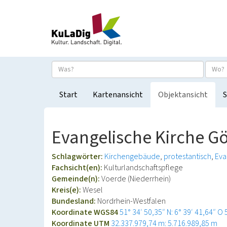
Start
Kartenansicht
Objektansicht
S
Evangelische Kirche 
Schlagwörter:
Kirchengebäude
protestantisch
Eva
Fachsicht(en):
Kulturlandschaftspflege
Gemeinde(n):
Voerde (Niederrhein)
Kreis(e):
Wesel
Bundesland:
Nordrhein-Westfalen
Koordinate WGS84
51° 34′ 50,35″ N: 6° 39′ 41,64″ O
Koordinate UTM
32.337.979,74 m: 5.716.989,85 m