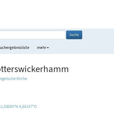
Suche
uchergebnisliste
mehr
Götterswickerhamm
ngelische Kirche
51,58065°N: 6,66157°O