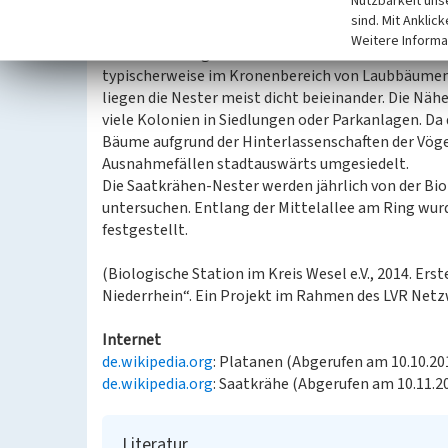
Nutzbarkeit uns
Die Allee am Ring wird schon seit langer Zeit absc
sind. Mit Anklic
heimischen Arten aus der Familie der Rabenvögel,
Weitere Informa
und dem durchgehend schwarzen Gefieder ist die S
typischerweise im Kronenbereich von Laubbäumen 
liegen die Nester meist dicht beieinander. Die Nä
viele Kolonien in Siedlungen oder Parkanlagen. Da d
Bäume aufgrund der Hinterlassenschaften der Vöge
Ausnahmefällen stadtauswärts umgesiedelt.
Die Saatkrähen-Nester werden jährlich von der Bi
untersuchen. Entlang der Mittelallee am Ring wurd
festgestellt.
(Biologische Station im Kreis Wesel e.V., 2014. Ers
Niederrhein“. Ein Projekt im Rahmen des LVR Net
Internet
de.wikipedia.org
: Platanen (Abgerufen am 10.10.20
de.wikipedia.org
: Saatkrähe (Abgerufen am 10.11.2
Literatur