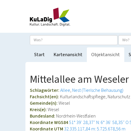
Start
Kartenansicht
Objektansicht
S
Mittelallee am Weseler
Schlagwörter:
Allee
Nest (Tierische Behausung)
Fachsicht(en):
Kulturlandschaftspflege, Naturschutz
Gemeinde(n):
Wesel
Kreis(e):
Wesel
Bundesland:
Nordrhein-Westfalen
Koordinate WGS84
51° 39′ 28,37″ N: 6° 36′ 58,35″ O
Koordinate UTM
32.335.117,84 m: 5.725.678,56 m