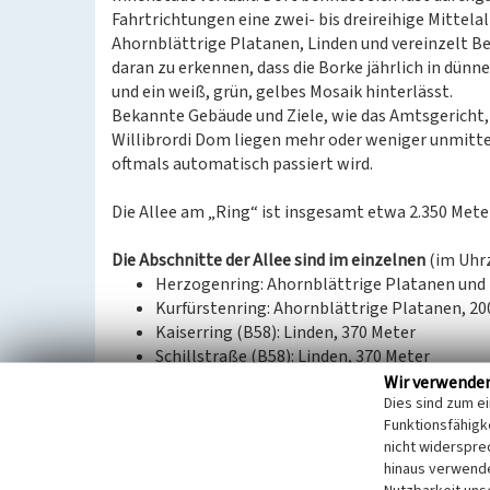
Fahrtrichtungen eine zwei- bis dreireihige Mittel
Ahornblättrige Platanen, Linden und vereinzelt 
daran zu erkennen, dass die Borke jährlich in dü
und ein weiß, grün, gelbes Mosaik hinterlässt.
Bekannte Gebäude und Ziele, wie das Amtsgericht
Willibrordi Dom liegen mehr oder weniger unmitte
oftmals automatisch passiert wird.
Die Allee am „Ring“ ist insgesamt etwa 2.350 Mete
Die Abschnitte der Allee sind im einzelnen
(im Uhrz
Herzogenring: Ahornblättrige Platanen und 
Kurfürstenring: Ahornblättrige Platanen, 20
Kaiserring (B58): Linden, 370 Meter
Schillstraße (B58): Linden, 370 Meter
Südring/Hansaring: Ahornblättrige Platanen
Wir verwende
Dies sind zum e
Funktionsfähigke
Alleen sind nach dem Landschaftsgesetz NRW gesc
nicht widerspre
hinaus verwende
Saatkrähen-Kolonie