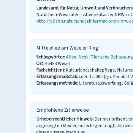
Landesamt für Natur, Umwelt und Verbrauchersc
Nordrhein-Westfalen - Alleenkataster NRW. o. O
http://alleen.naturschutzinformationen-nrw.d
Mittelallee am Weseler Ring
Schlagwörter
Allee
Nest (Tierische Behausung
Ort
46483 Wesel
Fachsicht(en)
Kulturlandschaftspflege, Naturs
Erfassungsmaßstab
i.d.R. 1:5.000 (größer als 1:
Erfassungsmethode
Literaturauswertung, Gel
Empfohlene Zitierweise
Urheberrechtlicher Hinweis
Der hier präsentier
angezeigten Medien unterliegen möglicherweis
diesen ausgewiesen sind.