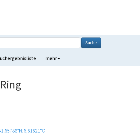
Suche
uchergebnisliste
mehr
 Ring
51,65788°N: 6,61621°O