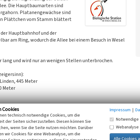
allee. Die Hauptbaumarten sind
Bergahorn. Platanengewächse sind
nnen Plättchen vom Stamm blättert
, der Hauptbahnhof und der
lbar am Ring, wodurch die Allee bei einem Besuch in Wesel
r lang und wird nur an wenigen Stellen unterbrochen.
eigersinn):
Linden, 445 Meter
0 Meter
, Linden und wenig Bergahorn, 970 Meter
n Cookies
Impressum
|
Da
inen technisch notwendige Cookies, um die
Notwendige 
it der Seiten sicherzustellen. Diesen können Sie
hützt.
Webanalyse
chen, wenn Sie die Seite nutzen möchten. Darüber
n wir Cookies für eine Webanalyse, um die