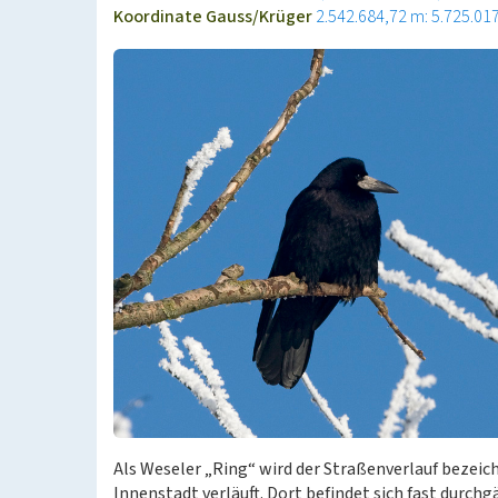
Koordinate Gauss/Krüger
2.542.684,72 m: 5.725.01
Als Weseler „Ring“ wird der Straßenverlauf bezeic
Innenstadt verläuft. Dort befindet sich fast durch