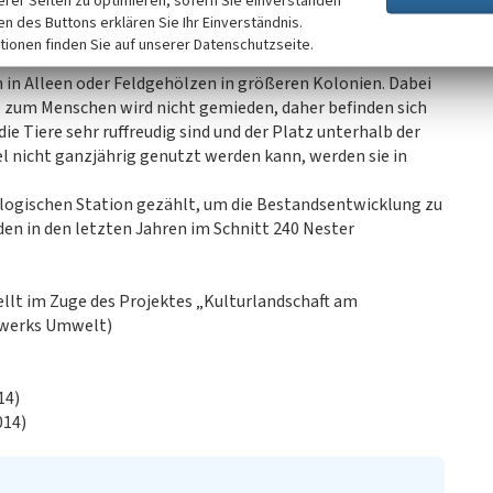
erer Seiten zu optimieren, sofern Sie einverstanden
hnittsweise von Saatkrähen, eine der sechs bei uns
ken des Buttons erklären Sie Ihr Einverständnis.
 besiedelt. Anhand des markanten hellen, großen Schnabels
tionen finden Sie auf unserer Datenschutzseite.
aatkrähe unverwechselbar. Sie bauen ihre Nester im März
in Alleen oder Feldgehölzen in größeren Kolonien. Dabei
he zum Menschen wird nicht gemieden, daher befinden sich
ie Tiere sehr ruffreudig sind und der Platz unterhalb der
l nicht ganzjährig genutzt werden kann, werden sie in
ologischen Station gezählt, um die Bestandsentwicklung zu
en in den letzten Jahren im Schnitt 240 Nester
tellt im Zuge des Projektes „Kulturlandschaft am
zwerks Umwelt)
14)
014)