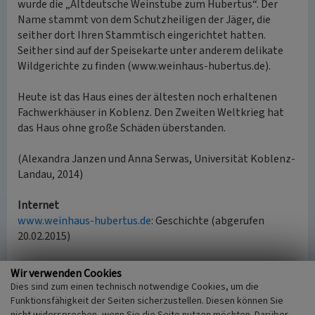
wurde die „Altdeutsche Weinstube zum Hubertus“. Der
Name stammt von dem Schutzheiligen der Jäger, die
seither dort Ihren Stammtisch eingerichtet hatten.
Seither sind auf der Speisekarte unter anderem delikate
Wildgerichte zu finden (www.weinhaus-hubertus.de).
Heute ist das Haus eines der ältesten noch erhaltenen
Fachwerkhäuser in Koblenz. Den Zweiten Weltkrieg hat
das Haus ohne große Schäden überstanden.
(Alexandra Janzen und Anna Serwas, Universität Koblenz-
Landau, 2014)
Internet
www.weinhaus-hubertus.de
: Geschichte (abgerufen
20.02.2015)
Wir verwenden Cookies
Literatur
Dies sind zum einen technisch notwendige Cookies, um die
Gniffke, Manfred; Otto, Werner (2012)
Koblenz.
Funktionsfähigkeit der Seiten sicherzustellen. Diesen können Sie