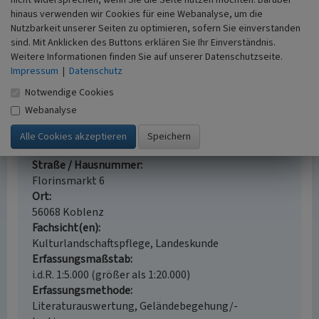
nicht widersprechen, wenn Sie die Seite nutzen möchten. Darüber
Gudensberg-Gleichen.
hinaus verwenden wir Cookies für eine Webanalyse, um die
Kleber, Hans-Peter; Koelger, Michael; Schmidt,
Nutzbarkeit unserer Seiten zu optimieren, sofern Sie einverstanden
Hans Joseph (1997)
Koblenz. Gestern und heute -
sind. Mit Anklicken des Buttons erklären Sie Ihr Einverständnis.
eine Gegenüberstellung. Koblenz.
Weitere Informationen finden Sie auf unserer Datenschutzseite.
Impressum
|
Datenschutz
Notwendige Cookies
Webanalyse
Weinstube „Zum Hubertus“ in Koblenz
Schlagwörter
Gaststätte
Fachwerkbauweise
Weinkeller
Straße / Hausnummer
Florinsmarkt 6
Ort
56068 Koblenz
Fachsicht(en)
Kulturlandschaftspflege, Landeskunde
Erfassungsmaßstab
i.d.R. 1:5.000 (größer als 1:20.000)
Erfassungsmethode
Literaturauswertung, Geländebegehung/-