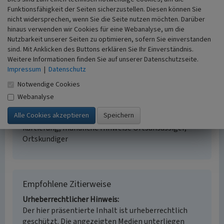
Funktionsfähigkeit der Seiten sicherzustellen. Diesen können Sie
nicht widersprechen, wenn Sie die Seite nutzen möchten. Darüber
Altes Rathaus Euskirchen
hinaus verwenden wir Cookies für eine Webanalyse, um die
Nutzbarkeit unserer Seiten zu optimieren, sofern Sie einverstanden
Schlagwörter
sind. Mit Anklicken des Buttons erklären Sie Ihr Einverständnis.
Rathaus
Weitere Informationen finden Sie auf unserer Datenschutzseite.
Fachsicht(en)
Impressum
|
Datenschutz
Kulturlandschaftspflege
Erfassungsmaßstab
Notwendige Cookies
i.d.R. 1:5.000 (größer als 1:20.000)
Webanalyse
Erfassungsmethode
Literaturauswertung, Geländebegehung/-
kartierung, mündliche Hinweise Ortsansässiger,
Ortskundiger
Empfohlene Zitierweise
Urheberrechtlicher Hinweis
Der hier präsentierte Inhalt ist urheberrechtlich
geschützt. Die angezeigten Medien unterliegen