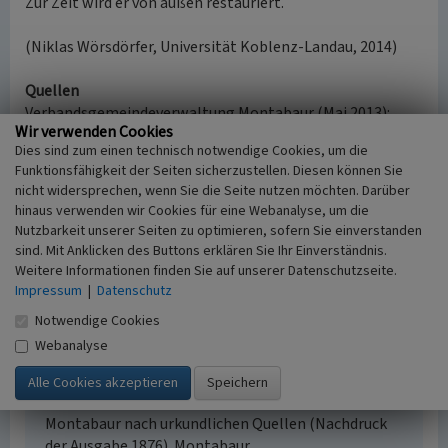
Zur Zeit wird er von außen restauriert.
(Niklas Wörsdörfer, Universität Koblenz-Landau, 2014)
Quellen
Verbandsgemeindeverwaltung Montabaur (Mai 2013):
Wir verwenden Cookies
Montabaur von Punkt zu Punkt
Dies sind zum einen technisch notwendige Cookies, um die
Funktionsfähigkeit der Seiten sicherzustellen. Diesen können Sie
Internet
nicht widersprechen, wenn Sie die Seite nutzen möchten. Darüber
www.montabaur.de
: Montabaur entdecken und erleben
hinaus verwenden wir Cookies für eine Webanalyse, um die
(abgerufen: 19.11.2014)
Nutzbarkeit unserer Seiten zu optimieren, sofern Sie einverstanden
sind. Mit Anklicken des Buttons erklären Sie Ihr Einverständnis.
Weitere Informationen finden Sie auf unserer Datenschutzseite.
Literatur
Impressum
|
Datenschutz
Hollmann, Michael; Roth, Hermann Josef; Schwenk,
Notwendige Cookies
Bernd (2000)
Geschichte der Stadt Montabaur, 1.
Webanalyse
Teil: Humbach-Montabaur. Montabaur.
Meister, Karl Andreas Ambrosius / Löwenguth,
Franz-Josef (1977)
Geschichte der Stadt und Burg
Montabaur nach urkundlichen Quellen (Nachdruck
der Ausgabe 1876). Montabaur.