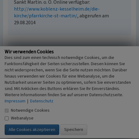
Sankt Martin. o. O. Online verfügbar:
http://www.koblenz-kesselheim.de/die-
kirche/pfarrkirche-st-martin/
, abgerufen am
29.08.2014
Katholische Pfarrkirche Sankt Martin in
Wir verwenden Cookies
Kesselheim
Dies sind zum einen technisch notwendige Cookies, um die
Funktionsfähigkeit der Seiten sicherzustellen. Diesen können Sie
Schlagwörter
nicht widersprechen, wenn Sie die Seite nutzen möchten. Darüber
Pfarrkirche
Saalkirche
katholisch
hinaus verwenden wir Cookies für eine Webanalyse, um die
Ort
Nutzbarkeit unserer Seiten zu optimieren, sofern Sie einverstanden
Koblenz - Kesselheim
sind. Mit Anklicken des Buttons erklären Sie Ihr Einverständnis.
Fachsicht(en)
Weitere Informationen finden Sie auf unserer Datenschutzseite.
Kulturlandschaftspflege, Landeskunde
Impressum
|
Datenschutz
Erfassungsmaßstab
Notwendige Cookies
i.d.R. 1:5.000 (größer als 1:20.000)
Webanalyse
Erfassungsmethode
Literaturauswertung, Geländebegehung/-
kartierung