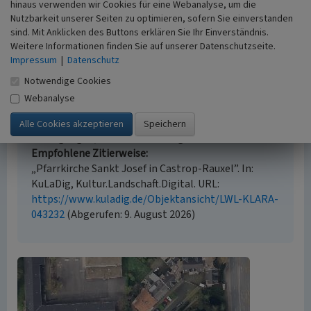
hinaus verwenden wir Cookies für eine Webanalyse, um die
Nutzbarkeit unserer Seiten zu optimieren, sofern Sie einverstanden
sind. Mit Anklicken des Buttons erklären Sie Ihr Einverständnis.
Weitere Informationen finden Sie auf unserer Datenschutzseite.
Empfohlene Zitierweise
Impressum
|
Datenschutz
Urheberrechtlicher Hinweis
Notwendige Cookies
Der hier präsentierte Inhalt ist urheberrechtlich
Webanalyse
geschützt. Die angezeigten Medien unterliegen
möglicherweise zusätzlichen urheberrechtlichen
Bedingungen, die an diesen ausgewiesen sind.
Empfohlene Zitierweise
„Pfarrkirche Sankt Josef in Castrop-Rauxel”. In:
KuLaDig, Kultur.Landschaft.Digital. URL:
https://www.kuladig.de/Objektansicht/LWL-KLARA-
043232
(Abgerufen: 9. August 2026)