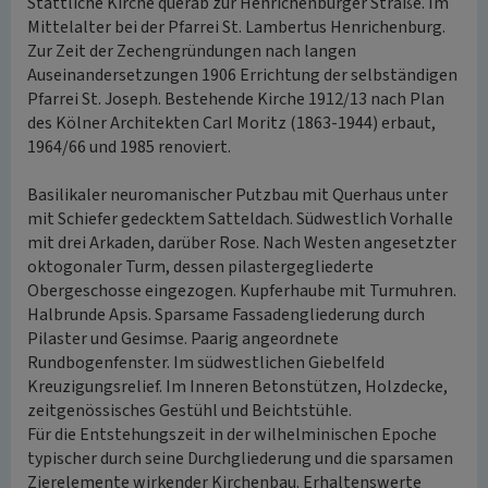
Stattliche Kirche querab zur Henrichenburger Straße. Im
Mittelalter bei der Pfarrei St. Lambertus Henrichenburg.
Zur Zeit der Zechengründungen nach langen
Auseinandersetzungen 1906 Errichtung der selbständigen
Pfarrei St. Joseph. Bestehende Kirche 1912/13 nach Plan
des Kölner Architekten Carl Moritz (1863-1944) erbaut,
1964/66 und 1985 renoviert.
Basilikaler neuromanischer Putzbau mit Querhaus unter
mit Schiefer gedecktem Satteldach. Südwestlich Vorhalle
mit drei Arkaden, darüber Rose. Nach Westen angesetzter
oktogonaler Turm, dessen pilastergegliederte
Obergeschosse eingezogen. Kupferhaube mit Turmuhren.
Halbrunde Apsis. Sparsame Fassadengliederung durch
Pilaster und Gesimse. Paarig angeordnete
Rundbogenfenster. Im südwestlichen Giebelfeld
Kreuzigungsrelief. Im Inneren Betonstützen, Holzdecke,
zeitgenössisches Gestühl und Beichtstühle.
Für die Entstehungszeit in der wilhelminischen Epoche
typischer durch seine Durchgliederung und die sparsamen
Zierelemente wirkender Kirchenbau. Erhaltenswerte