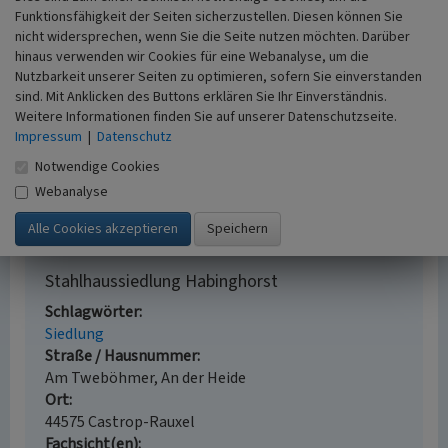
errichtete Wohnraumalternative, deren Nutzung auf die
Funktionsfähigkeit der Seiten sicherzustellen. Diesen können Sie
Modernität und Experimentierfreudigkeit der
nicht widersprechen, wenn Sie die Seite nutzen möchten. Darüber
Bauverwaltung der Stadt Castrop-Rauxel und der
hinaus verwenden wir Cookies für eine Webanalyse, um die
Westfälischen Heimstätten Gesellschaft schließen läßt,
Nutzbarkeit unserer Seiten zu optimieren, sofern Sie einverstanden
denn die Stahlbauweise war erst 1925 - 1927 entwickelt
sind. Mit Anklicken des Buttons erklären Sie Ihr Einverständnis.
worden. Nicht denkmalwert die nach Kriegszerstörung
Weitere Informationen finden Sie auf unserer Datenschutzseite.
erneuerten Stahlhäuser An der Heide 3 und 5. Das
Impressum
|
Datenschutz
teilerneuerte Stahlhaus Am Tweböhmer 13 trotz der
Notwendige Cookies
Erneuerungen Bestandteil des Baudenkmals.
Webanalyse
(LWL-Amt für Denkmalpflege in Westfalen, 2009)
Stahlhaussiedlung Habinghorst
Schlagwörter
Siedlung
Straße / Hausnummer
Am Tweböhmer, An der Heide
Ort
44575 Castrop-Rauxel
Fachsicht(en)