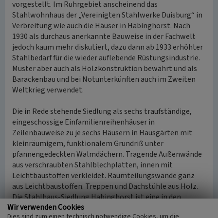
vorgestellt. Im Ruhrgebiet anscheinend das
Stahlwohnhaus der „Vereinigten Stahlwerke Duisburg“ in
Verbreitung wie auch die Häuser in Habinghorst. Nach
1930 als durchaus anerkannte Bauweise in der Fachwelt
jedoch kaum mehr diskutiert, dazu dann ab 1933 erhöhter
Stahlbedarf für die wieder auflebende Rüstungsindustrie.
Muster aber auch als Holzkonstruktion bewährt und als
Barackenbau und bei Notunterkünften auch im Zweiten
Weltkrieg verwendet.
Die in Rede stehende Siedlung als sechs traufständige,
eingeschossige Einfamilienreihenhäuser in
Zeilenbauweise zu je sechs Häusern in Hausgärten mit
kleinräumigem, funktionalem Grundriß unter
pfannengedeckten Walmdächern. Tragende Außenwände
aus verschraubten Stahlblechplatten, innen mit
Leichtbaustoffen verkleidet. Raumteilungswände ganz
aus Leichtbaustoffen. Treppen und Dachstühle aus Holz.
Die Stahlhaus-Siedlung Habinghorst ist eine in den
Wir verwenden Cookies
Zwanziger Jahren gleichzeitig mit Massivbauten
Dies sind zum einen technisch notwendige Cookies, um die