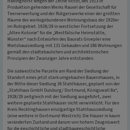
Habinghorst wegen der Zeche Victor, des 1913 in
Produktion gehenden Werks Rauxel der Gesellschaft für
Teerverwertung und der Rütgerswerke einer der größten
Räume des werksgebundenen Wohnungsbaus der 1920er
im Ruhrgebiet. 1928/29 in westlicher Fortsetzung der
„Alten Kolonie“ für die „Westfälische Heimstätte,
Münster“ nach Entwürfen des Baurats Groepler eine
Mietshaussiedlung mit 131 Gebäuden und 186 Wohnungen
gemäß den städtebaulichen und architektonischen
Prinzipien der Zwanziger Jahre entstanden.
Die südwestliche Parzelle am Rand der Siedlung der
Standort eines jetzt stark umgebauten Bauernhauses, in
der Mitte dieser Siedlung 36 Stahlhäuser, geplant von der
„Stahlhaus GmbH Duisburg/ Dortmund, Königswall 8a“,
1928/29 zeitgleich mit der Siedlung ausgeführt, zwei
weitere geplante Stahlhäuser nicht verwirklicht. Für den
Kreis Recklinghausen einzigartige Stahlhaussiedlung
(eine weitere in Dortmund-Westrich). Die Häuser in kaum
veränderten Zustand und darum von hohem Zeugniswert
für die geschichtliche und stadtbaugeschichtliche