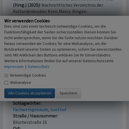
(Hrsg.) (2025)
Nachrichtliches Verzeichnis der
Kulturdenkmäler Kreis Mainz-Bingen.
Denkmalverzeichnis Kreis Mainz-Bingen, 14. Mai
Wir verwenden Cookies
2025. Mainz.
Dies sind zum einen technisch notwendige Cookies, um die
Landesamt für Denkmalpflege (Hrsg.)
Funktionsfähigkeit der Seiten sicherzustellen. Diesen können Sie
(2007)
Denkmaltopografie Bundesrepublik
nicht widersprechen, wenn Sie die Seite nutzen möchten. Darüber
Deutschland. Kulturdenkmäler in Rheinland-Pfalz,
hinaus verwenden wir Cookies für eine Webanalyse, um die
Band 18.1 - Kreis Mainz-Bingen. Städte Bingen und
Nutzbarkeit unserer Seiten zu optimieren, sofern Sie einverstanden
sind. Mit Anklicken des Buttons erklären Sie Ihr Einverständnis.
Ingelheim, Gemeinde Budenheim,
Weitere Informationen finden Sie auf unserer Datenschutzseite.
Verbandsgemeinden Gau-Algesheim, Heidesheim,
Impressum
|
Datenschutz
Rhein-Nahe und Sprendlingen-Gensingen. Worms.
Notwendige Cookies
Webanalyse
Fachwerkhaus Blücherstraße 16 in Bacharach
Schlagwörter
Fachwerkgebäude
Gasthof
Straße / Hausnummer
Blücherstraße 16
Ort