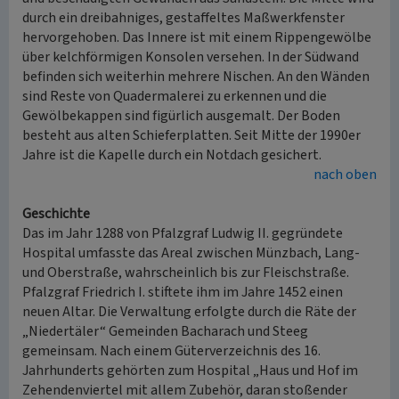
durch ein dreibahniges, gestaffeltes Maßwerkfenster
hervorgehoben. Das Innere ist mit einem Rippengewölbe
über kelchförmigen Konsolen versehen. In der Südwand
befinden sich weiterhin mehrere Nischen. An den Wänden
sind Reste von Quadermalerei zu erkennen und die
Gewölbekappen sind figürlich ausgemalt. Der Boden
besteht aus alten Schieferplatten. Seit Mitte der 1990er
Jahre ist die Kapelle durch ein Notdach gesichert.
nach oben
Geschichte
Das im Jahr 1288 von Pfalzgraf Ludwig II. gegründete
Hospital umfasste das Areal zwischen Münzbach, Lang-
und Oberstraße, wahrscheinlich bis zur Fleischstraße.
Pfalzgraf Friedrich I. stiftete ihm im Jahre 1452 einen
neuen Altar. Die Verwaltung erfolgte durch die Räte der
„Niedertäler“ Gemeinden Bacharach und Steeg
gemeinsam. Nach einem Güterverzeichnis des 16.
Jahrhunderts gehörten zum Hospital „Haus und Hof im
Zehendenviertel mit allem Zubehör, daran stoßender