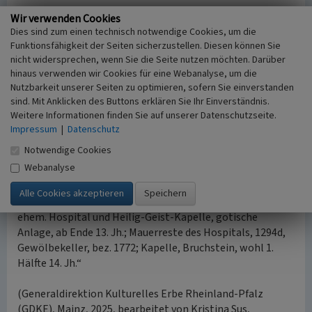
Zum Spitalgelände zählten die anschließenden Anwesen
Wir verwenden Cookies
Dies sind zum einen technisch notwendige Cookies, um die
Auf der Münze 2 und 4 (Hospitalneubau von 1896), die bis
Funktionsfähigkeit der Seiten sicherzustellen. Diesen können Sie
heute Eigentum des Hospitalfonds sind. Auf dem Areal des
nicht widersprechen, wenn Sie die Seite nutzen möchten. Darüber
nördlich anschließenden ehemaligen Hospitalfriedhofs
hinaus verwenden wir Cookies für eine Webanalyse, um die
wurde in den 1990er Jahren ein Wohnhaus errichtet.
Nutzbarkeit unserer Seiten zu optimieren, sofern Sie einverstanden
nach oben
sind. Mit Anklicken des Buttons erklären Sie Ihr Einverständnis.
Weitere Informationen finden Sie auf unserer Datenschutzseite.
Kulturdenkmal
Impressum
|
Datenschutz
Das ehemalige Hospital und die Heilig-Geist-Kapelle
Notwendige Cookies
werden im Nachrichtlichen Verzeichnis der
Webanalyse
Kulturdenkmäler im Landkreis Mainz-Bingen (Stand
14.05.2025) geführt. Der Eintrag lautet:
„Oberstraße 70
ehem. Hospital und Heilig-Geist-Kapelle, gotische
Anlage, ab Ende 13. Jh.; Mauerreste des Hospitals, 1294d,
Gewölbekeller, bez. 1772; Kapelle, Bruchstein, wohl 1.
Hälfte 14. Jh.“
(Generaldirektion Kulturelles Erbe Rheinland-Pfalz
(GDKE), Mainz, 2025, bearbeitet von Kristina Sus,