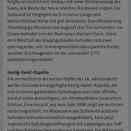
folgte vermutlich ein Umbau mit einer Verkleinerung des
Saals, wie Reste der neu erstellten Nordwand zeigen. Die
Südwand ist hingegen noch in voller Länge und
beträchtlicher Höhe mit gut ablesbarer Durchfensterung
(flachbogige Nischen) und zugesetzter Tür vorhanden. Im
Osten befindet sich der Rest eines kleinen Chors. Unter
dem Westteil des Hauptgebäudes befinden sich zwei
querliegende, mit Tonnengewölben überspannte Keller,
an einer Stichbogentür ist die Jahreszahl 1772
sichtbar/eingemeißelt.
Heilig-Geist-Kapelle
Die vermutlich in der ersten Hälfte des 14. Jahrhunderts
auf der Ostseite hinzugefügte Heilig-Geist-Kapelle, die
sich in einem gedrückten Spitzbogen zum Saal öffnete,
besitzt einen dreiseitigen, von Strebepfeilern besetztem
Schluss. Eine Ansicht aus dem Jahr 1894 zeigt sie im Osten
noch freigestellt. Im Mauerwerk aus Schieferbruchstein
befinden sich unterschiedlich ausgebildete, teils jetzt
zugesetzte Spitzbogenöffnungen mit Laibungen aus Tuff
und beschädigten Gewänden aus Sandstein. Die Mitte wird