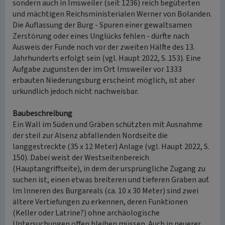
sondern auch in Imsweiler (seit 1236) reich begüterten
und mächtigen Reichsministerialen Werner von Bolanden.
Die Auflassung der Burg - Spuren einer gewaltsamen
Zerstörung oder eines Unglücks fehlen - dürfte nach
Ausweis der Funde noch vor der zweiten Hälfte des 13.
Jahrhunderts erfolgt sein (vgl. Haupt 2022, S. 153). Eine
Aufgabe zugunsten der im Ort Imsweiler vor 1333
erbauten Niederungsburg erscheint möglich, ist aber
urkundlich jedoch nicht nachweisbar.
Baubeschreibung
Ein Wall im Süden und Gräben schützten mit Ausnahme
der steil zur Alsenz abfallenden Nordseite die
langgestreckte (35 x 12 Meter) Anlage (vgl. Haupt 2022, S.
150). Dabei weist der Westseitenbereich
(Hauptangriffseite), in dem der ursprüngliche Zugang zu
suchen ist, einen etwas breiteren und tieferen Graben auf.
Im Inneren des Burgareals (ca. 10 x 30 Meter) sind zwei
ältere Vertiefungen zu erkennen, deren Funktionen
(Keller oder Latrine?) ohne archäologische
Untersuchungen offen bleiben müssen. Auch in neuerer