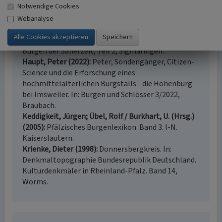
Literatur
Notwendige Cookies
Bernhard, Helmut; Barz, Dieter / Böhme, Horst W.
Webanalyse
(Hrsg.) (1991)
Frühe Burgen in der Pfalz.
Ausgewählte Beispiele salischer Wehranlagen. In:
Burgen der Salierzeit, Teil 2, Sigmaringen.
Haupt, Peter (2022)
Peter, Sondengänger, Citizen-
Science und die Erforschung eines
hochmittelalterlichen Burgstalls - die Höhenburg
bei Imsweiler. In: Burgen und Schlösser 3/2022,
Braubach.
Keddigkeit, Jürgen; Übel, Rolf / Burkhart, U. (Hrsg.)
(2005)
Pfälzisches Burgenlexikon. Band 3. I-N.
Kaiserslautern.
Krienke, Dieter (1998)
Donnersbergkreis. In:
Denkmaltopographie Bundesrepublik Deutschland.
Kulturdenkmäler in Rheinland-Pfalz. Band 14,
Worms.