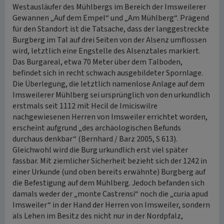
Westausläufer des Mühlbergs im Bereich der Imsweilerer
Gewannen „Auf dem Empel“ und „Am Mühlberg“. Prägend
für den Standort ist die Tatsache, dass der langgestreckte
Burgberg im Tal auf drei Seiten von der Alsenz umflossen
wird, letztlich eine Engstelle des Alsenztales markiert.
Das Burgareal, etwa 70 Meter über dem Talboden,
befindet sich in recht schwach ausgebildeter Spornlage.
Die Überlegung, die letztlich namenlose Anlage auf dem
Imsweilerer Mühlberg sei ursprünglich von den urkundlich
erstmals seit 1112 mit Hecil de Imiciswilre
nachgewiesenen Herren von Imsweiler errichtet worden,
erscheint aufgrund „des archäologischen Befunds
durchaus denkbar“ (Bernhard / Barz 2005, S 613).
Gleichwohl wird die Burg urkundlich erst viel später
fassbar. Mit ziemlicher Sicherheit bezieht sich der 1242 in
einer Urkunde (und oben bereits erwähnte) Burgberg auf
die Befestigung auf dem Mühlberg. Jedoch befanden sich
damals weder der „monte Castrensi“ noch die „curia apud
Imsweiler“ in der Hand der Herren von Imsweiler, sondern
als Lehen im Besitz des nicht nur in der Nordpfalz,