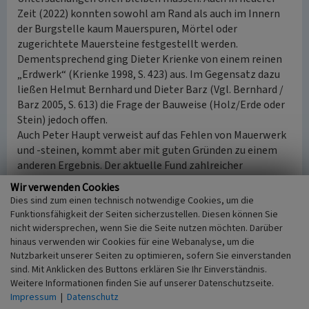
Zeit (2022) konnten sowohl am Rand als auch im Innern
der Burgstelle kaum Mauerspuren, Mörtel oder
zugerichtete Mauersteine festgestellt werden.
Dementsprechend ging Dieter Krienke von einem reinen
„Erdwerk“ (Krienke 1998, S. 423) aus. Im Gegensatz dazu
ließen Helmut Bernhard und Dieter Barz (Vgl. Bernhard /
Barz 2005, S. 613) die Frage der Bauweise (Holz/Erde oder
Stein) jedoch offen.
Auch Peter Haupt verweist auf das Fehlen von Mauerwerk
und -steinen, kommt aber mit guten Gründen zu einem
anderen Ergebnis. Der aktuelle Fund zahlreicher
geschmiedeter Baunägel unterschiedlichster Art, eines
Wir verwenden Cookies
Dachziegel (Mönch-Nonne, 12./13. Jahrhundert) sowie
Dies sind zum einen technisch notwendige Cookies, um die
„ein Stückchen von Ausfachungslehm mit Abdrücken von
Funktionsfähigkeit der Seiten sicherzustellen. Diesen können Sie
Flechtwerk“ (Haupt 2022, S. 153) verweisen nach seiner
nicht widersprechen, wenn Sie die Seite nutzen möchten. Darüber
Ansicht auf einen Holzbau (Turm?) mit Ziegeldach.
hinaus verwenden wir Cookies für eine Webanalyse, um die
Nutzbarkeit unserer Seiten zu optimieren, sofern Sie einverstanden
sind. Mit Anklicken des Buttons erklären Sie Ihr Einverständnis.
(Jürgen Keddigkeit, Kaiserslautern, 2024)
Weitere Informationen finden Sie auf unserer Datenschutzseite.
Impressum
|
Datenschutz