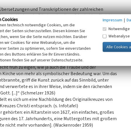
 Übersetzungen und Transkriptionen der zahlreichen
Dies sind bekannte Bibelworte, die auf das Leiden Christi
n Cookies
Impressum
|
Da
h habe sie gekeltert in meinem Zorne und getreten in
inen technisch notwendige Cookies, um die
Notwendige 
it der Seiten sicherzustellen. Diesen können Sie
Webanalyse
chen, wenn Sie die Seite nutzen möchten. Darüber
ei Joh. Schmelzer im Heimatbuch des Kreises Cochem zu lesen:
n wir Cookies für eine Webanalyse, um die
 Kelter gehen zurück auf eine Stelle beim Propheten Isaias,
erer Seiten zu optimieren, sofern Sie einverstanden
reter das Volk zerstampfen wird. Bei der jüdischen
ken des Buttons erklären Sie Ihr Einverständnis.
tionen finden Sie auf unserer Datenschutzseite.
üßen ausgetreten. Diese Worte und das damit ausgedrückte
echt früh zu eigen, wie ja auch die Traube und der
en Kirche von mehr als symbolischer Bedeutung war. Um das
brannte, griff die Kunst zurück auf das Sinnbild, unter
nd verwertete es in ihrer Weise, indem sie den rächenden
ott. [...]“ (Schmelzer 1926)
elt es sich um eine Nachbildung des Originalkreuzes von
reuzes Christi entsprach. (s. Infotafel)
 gehörten: ein Altarstein von 1627, ein einfaches, großes
figuren des 17. Jahrhunderts, eine Muttergottes mit großem
ute nicht mehr vorhanden]. (Wackenroder 1959)