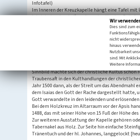
Infotafel)
Im Inneren der Kreuzkapelle hängt eine Tafel mit
lateinischen Inschriften dieses berühmten Reliefs. 
Wir verwende
hinweisen, insbesondere auf solche aus Isaias („Ic
Dies sind zum e
meinem Grimm“) (Wackenroder 1959).
Funktionsfähigke
nicht widerspre
Zur Begrifflichkeit „Christus in der Kelter“ ist b
hinaus verwende
„Der Ausdruck und das Sinnbild vom Christus in der
Nutzbarkeit uns
der von dem Herrn schreibt, dass er wie ein Keltert
sind. Mit Anklic
Weitere Informa
Kelterung der Trauben wurde ja der Saft mit den F
Sinnbild machte sich der christliche Kultus schon r
Traubensaft in den Kulthandlungen der christlich
Jahr 1500 dann, als der Streit um das Abendmahl ent
dem Isaias den Gott der Rache dargestellt hatte, u
Gott verwandelte in den leidenden und erlösenden G
Bei dem Holzkreuz im Altarraum vor der Apsis hand
1488, das mit seiner Höhe von 15 Fuß der Höhe des K
Zur weiteren Ausstattung der Kapelle gehören oder
Tabernakel aus Holz. Zur Seite hin einfache Stein
Tränentuch und der hl. Johannes, langgelockt [he