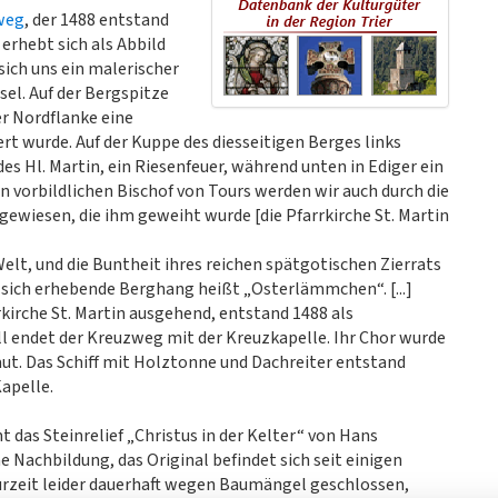
weg
, der 1488 entstand
erhebt sich als Abbild
sich uns ein malerischer
sel. Auf der Bergspitze
er Nordflanke eine
ert wurde. Auf der Kuppe des diesseitigen Berges links
es Hl. Martin, ein Riesenfeuer, während unten in Ediger ein
n vorbildlichen Bischof von Tours werden wir auch durch die
gewiesen, die ihm geweiht wurde [die Pfarrkirche St. Martin
elt, und die Buntheit ihres reichen spätgotischen Zierrats
 sich erhebende Berghang heißt „Osterlämmchen“. [...]
kirche St. Martin ausgehend, entstand 1488 als
ll endet der Kreuzweg mit der Kreuzkapelle. Ihr Chor wurde
aut. Das Schiff mit Holztonne und Dachreiter entstand
apelle.
 das Steinrelief „Christus in der Kelter“ von Hans
 Nachbildung, das Original befindet sich seit einigen
(zurzeit leider dauerhaft wegen Baumängel geschlossen,