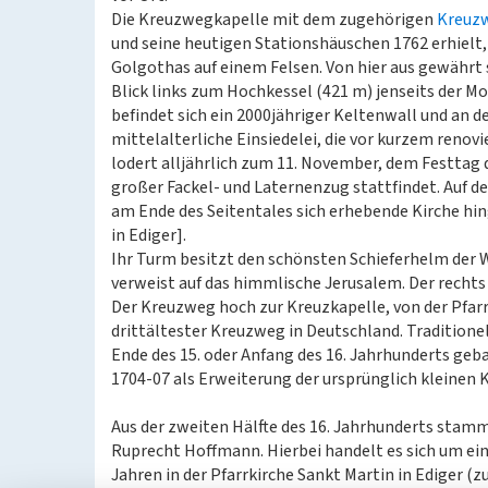
Die Kreuzwegkapelle mit dem zugehörigen
Kreuz
und seine heutigen Stationshäuschen 1762 erhielt, 
Golgothas auf einem Felsen. Von hier aus gewährt 
Blick links zum Hochkessel (421 m) jenseits der Mo
befindet sich ein 2000jähriger Keltenwall und an d
mittelalterliche Einsiedelei, die vor kurzem renovi
lodert alljährlich zum 11. November, dem Festtag d
großer Fackel- und Laternenzug stattfindet. Auf de
am Ende des Seitentales sich erhebende Kirche hin
in Ediger].
Ihr Turm besitzt den schönsten Schieferhelm der W
verweist auf das himmlische Jerusalem. Der rechts
Der Kreuzweg hoch zur Kreuzkapelle, von der Pfarr
drittältester Kreuzweg in Deutschland. Traditione
Ende des 15. oder Anfang des 16. Jahrhunderts geb
1704-07 als Erweiterung der ursprünglich kleinen K
Aus der zweiten Hälfte des 16. Jahrhunderts stammt
Ruprecht Hoffmann. Hierbei handelt es sich um eine
Jahren in der Pfarrkirche Sankt Martin in Ediger 