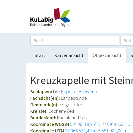
Start
Kartenansicht
Objektansicht
S
Kreuzkapelle mit Steinre
Schlagwörter:
Kapelle (Bauwerk)
Fachsicht(en):
Landeskunde
Gemeinde(n):
Ediger-Eller
Kreis(e):
Cochem-Zell
Bundesland:
Rheinland-Pfalz
Koordinate WGS84
50° 06′ 19,95″ N: 7° 09′ 43,35″ O
Koordinate UTM
32.368.571,49 m: 5.551.983,00 m