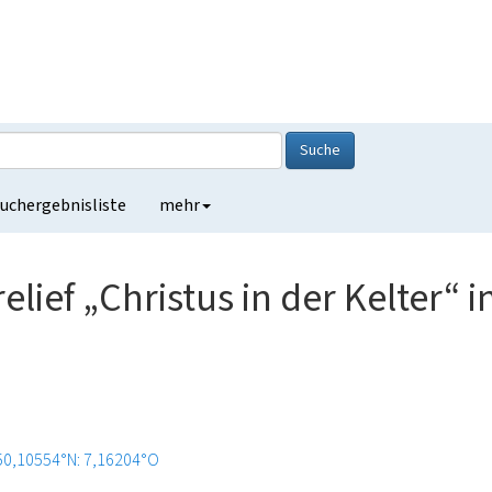
Suche
uchergebnisliste
mehr
lief „Christus in der Kelter“ i
50,10554°N: 7,16204°O