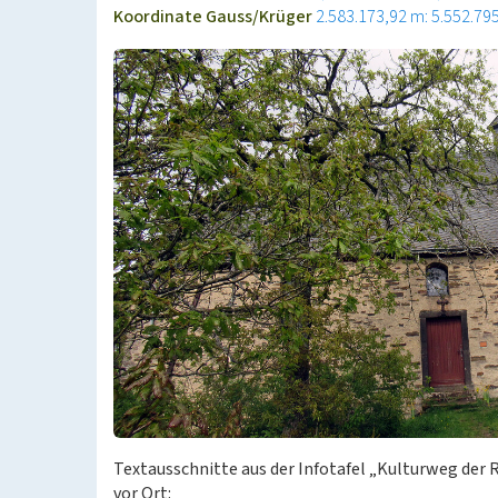
Koordinate Gauss/Krüger
2.583.173,92 m: 5.552.79
Textausschnitte aus der Infotafel „Kulturweg der 
vor Ort: