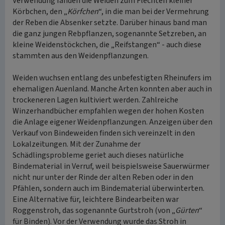
Verwendung fanden die Weiden zum Flechten kleiner
Körbchen, den „
Körfchen
“, in die man bei der Vermehrung
der Reben die Absenker setzte. Darüber hinaus band man
die ganz jungen Rebpflanzen, sogenannte Setzreben, an
kleine Weidenstöckchen, die „Reifstangen“ - auch diese
stammten aus den Weidenpflanzungen.
Weiden wuchsen entlang des unbefestigten Rheinufers im
ehemaligen Auenland. Manche Arten konnten aber auch in
trockeneren Lagen kultiviert werden. Zahlreiche
Winzerhandbücher empfahlen wegen der hohen Kosten
die Anlage eigener Weidenpflanzungen. Anzeigen über den
Verkauf von Bindeweiden finden sich vereinzelt in den
Lokalzeitungen. Mit der Zunahme der
Schädlingsprobleme geriet auch dieses natürliche
Bindematerial in Verruf, weil beispielsweise Sauerwürmer
nicht nur unter der Rinde der alten Reben oder in den
Pfählen, sondern auch im Bindematerial überwinterten.
Eine Alternative für, leichtere Bindearbeiten war
Roggenstroh, das sogenannte Gurtstroh (von „
Gürten
“
für Binden). Vor der Verwendung wurde das Stroh in