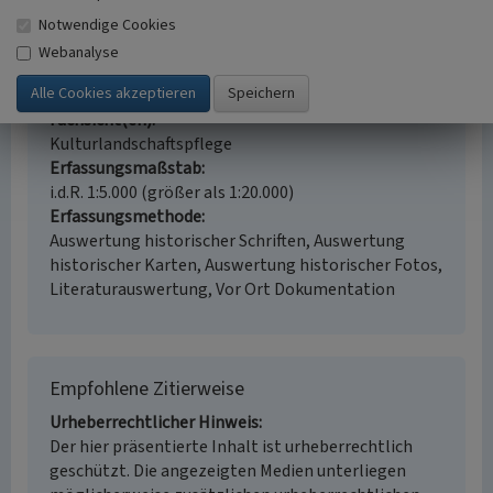
Weide (Pflanze)
Notwendige Cookies
Ort
Webanalyse
53639 Königswinter - Oberdollendorf / Nordrhein-
Westfalen
Fachsicht(en)
Kulturlandschaftspflege
Erfassungsmaßstab
i.d.R. 1:5.000 (größer als 1:20.000)
Erfassungsmethode
Auswertung historischer Schriften, Auswertung
historischer Karten, Auswertung historischer Fotos,
Literaturauswertung, Vor Ort Dokumentation
Empfohlene Zitierweise
Urheberrechtlicher Hinweis
Der hier präsentierte Inhalt ist urheberrechtlich
geschützt. Die angezeigten Medien unterliegen