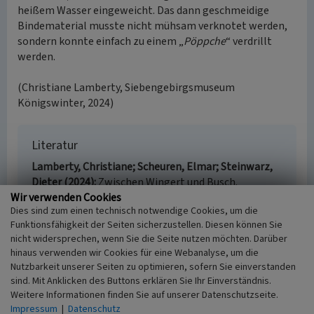
heißem Wasser eingeweicht. Das dann geschmeidige
Bindematerial musste nicht mühsam verknotet werden,
sondern konnte einfach zu einem „
Pöppche
“ verdrillt
werden.
(Christiane Lamberty, Siebengebirgsmuseum
Königswinter, 2024)
Literatur
Lamberty, Christiane; Scheuren, Elmar; Steinwarz,
Dieter (2024)
Zwischen Wingert und Busch.
Wir verwenden Cookies
Wanderführer zu den historischen
Dies sind zum einen technisch notwendige Cookies, um die
Landschaftsnutzungen rund um den Weinbau.
Funktionsfähigkeit der Seiten sicherzustellen. Diesen können Sie
Königswinter.
nicht widersprechen, wenn Sie die Seite nutzen möchten. Darüber
hinaus verwenden wir Cookies für eine Webanalyse, um die
Nutzbarkeit unserer Seiten zu optimieren, sofern Sie einverstanden
sind. Mit Anklicken des Buttons erklären Sie Ihr Einverständnis.
Auf der Hülle: Weidenpflanzungen
Weitere Informationen finden Sie auf unserer Datenschutzseite.
Impressum
|
Datenschutz
Schlagwörter