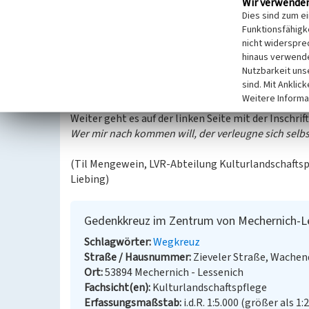
Wir verwende
Der Sockel ist mit einem Kruzifix bekrönt, welcher
Dies sind zum e
Das Kreuz besitzt auf der straßenzugewandten Seite
Funktionsfähigke
Dieses Denkmal der Liebe Christ wurde errichtet v
nicht widerspre
hinaus verwende
milden Gaben aus Lessenich im Jahre 1857.
Nutzbarkeit uns
Auf den beiden Seitenteilen ist ebenfalls eine Inschr
sind. Mit Anklic
Gedenke, O Mensch, das Christus, der Gekreuzigte, 
Weitere Informa
stets nach.
Weiter geht es auf der linken Seite mit der Inschrift
Wer mir nach kommen will, der verleugne sich selbst
(Til Mengewein, LVR-Abteilung Kulturlandschaftsp
Liebing)
Gedenkkreuz im Zentrum von Mechernich-L
Schlagwörter
Wegkreuz
Straße / Hausnummer
Zieveler Straße, Wachen
Ort
53894 Mechernich - Lessenich
Fachsicht(en)
Kulturlandschaftspflege
Erfassungsmaßstab
i.d.R. 1:5.000 (größer als 1: