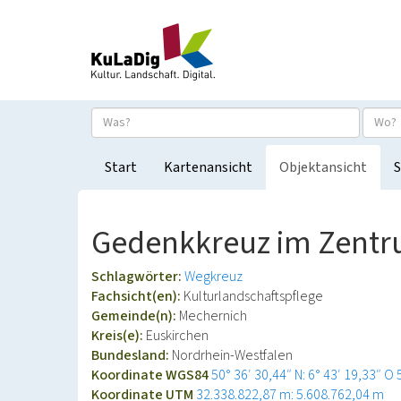
Start
Kartenansicht
Objektansicht
S
Gedenkkreuz im Zentr
Schlagwörter:
Wegkreuz
Fachsicht(en):
Kulturlandschaftspflege
Gemeinde(n):
Mechernich
Kreis(e):
Euskirchen
Bundesland:
Nordrhein-Westfalen
Koordinate WGS84
50° 36′ 30,44″ N: 6° 43′ 19,33″ O
Koordinate UTM
32.338.822,87 m: 5.608.762,04 m