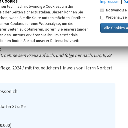
n Cookies
Impressum
|
Da
 leichte Verwitterungsspuren aufweist.
inen technisch notwendige Cookies, um die
Notwendige 
 eine sehr gut lesbare Inschrift:
it der Seiten sicherzustellen. Diesen können Sie
Webanalyse
on den hiesigen Junggesellen und Jungfrauen und von den
chen, wenn Sie die Seite nutzen möchten. Darüber
n wir Cookies für eine Webanalyse, um die
erer Seiten zu optimieren, sofern Sie einverstanden
ift vorhanden. Die Inschrift auf der rechten Seite lautet:
ken des Buttons erklären Sie Ihr Einverständnis.
der Weg die Wahrheit, und, das Leben ist, und folge Ihm
tionen finden Sie auf unserer Datenschutzseite.
:
, nehme sein Kreuz auf sich, und folge mir nach. Luc, 9, 23.
flege, 2024 / mit freundlichem Hinweis von Herrn Norbert
essenich
dorfer Straße
20.000)