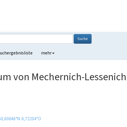
Suche
uchergebnisliste
mehr
um von Mechernich-Lessenich
50,60846°N: 6,72204°O