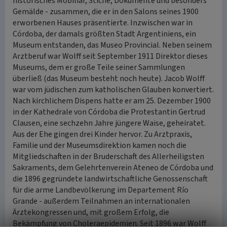
historisches Mobiliar, Stiche, Dokumente und besonders
Gemälde - zusammen, die er in den Salons seines 1900
erworbenen Hauses präsentierte. Inzwischen war in
Córdoba, der damals größten Stadt Argentiniens, ein
Museum entstanden, das Museo Provincial. Neben seinem
Arztberuf war Wolff seit September 1911 Direktor dieses
Museums, dem er große Teile seiner Sammlungen
überließ (das Museum besteht noch heute). Jacob Wolff
war vom jüdischen zum katholischen Glauben konvertiert.
Nach kirchlichem Dispens hatte er am 25. Dezember 1900
in der Kathedrale von Córdoba die Protestantin Gertrud
Clausen, eine sechzehn Jahre jüngere Waise, geheiratet.
Aus der Ehe gingen drei Kinder hervor. Zu Arztpraxis,
Familie und der Museumsdirektion kamen noch die
Mitgliedschaften in der Bruderschaft des Allerheiligsten
Sakraments, dem Gelehrtenverein Ateneo de Córdoba und
die 1896 gegründete landwirtschaftliche Genossenschaft
für die arme Landbevölkerung im Departement Río
Grande - außerdem Teilnahmen an internationalen
Ärztekongressen und, mit großem Erfolg, die
Bekämpfung von Choleraepidemien. Seit 1896 war Wolff