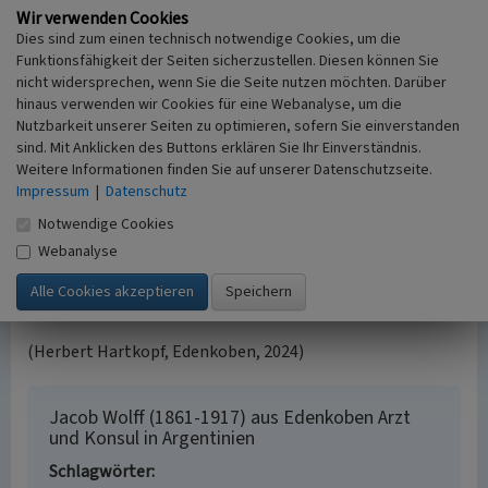
deutscher Konsul für die Stadt und Provinz Córdoba und
Wir verwenden Cookies
Dies sind zum einen technisch notwendige Cookies, um die
seit 1910 außerdem Vizekonsul Österreichs und
Funktionsfähigkeit der Seiten sicherzustellen. Diesen können Sie
stellvertretender Direktor des Banco de Córdoba.
nicht widersprechen, wenn Sie die Seite nutzen möchten. Darüber
Im Dezember 1911 hatte Dr. Wolff einen 22 Seiten langen
hinaus verwenden wir Cookies für eine Webanalyse, um die
Brief an den Geistlichen Rat Martin Jäger (alias Fritz
Nutzbarkeit unserer Seiten zu optimieren, sofern Sie einverstanden
Claus) in Edenkoben geschrieben, in dem er seine Kindheit
sind. Mit Anklicken des Buttons erklären Sie Ihr Einverständnis.
und Jugend in Edenkoben schilderte. Als später seine Frau
Weitere Informationen finden Sie auf unserer Datenschutzseite.
sterbenskrank war, aber genas, stiftete er der
Impressum
|
Datenschutz
katholischen Kirche Edenkoben ein äußerst wertvolles
Notwendige Cookies
Gemälde aus dem 16. Jahrhundert (das seit den 1960er
Webanalyse
Jahren verschwunden ist). Bei einem Verwandtenbesuch in
Zamora bei Buenos Aires starb Dr. Jacob Wolff am 14. März
1917 an einen Schlaganfall.
(Herbert Hartkopf, Edenkoben, 2024)
Jacob Wolff (1861-1917) aus Edenkoben Arzt
und Konsul in Argentinien
Schlagwörter