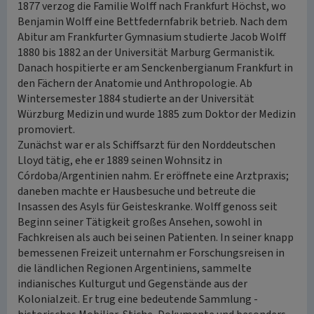
1877 verzog die Familie Wolff nach Frankfurt Höchst, wo
Benjamin Wolff eine Bettfedernfabrik betrieb. Nach dem
Abitur am Frankfurter Gymnasium studierte Jacob Wolff
1880 bis 1882 an der Universität Marburg Germanistik.
Danach hospitierte er am Senckenbergianum Frankfurt in
den Fächern der Anatomie und Anthropologie. Ab
Wintersemester 1884 studierte an der Universität
Würzburg Medizin und wurde 1885 zum Doktor der Medizin
promoviert.
Zunächst war er als Schiffsarzt für den Norddeutschen
Lloyd tätig, ehe er 1889 seinen Wohnsitz in
Córdoba/Argentinien nahm. Er eröffnete eine Arztpraxis;
daneben machte er Hausbesuche und betreute die
Insassen des Asyls für Geisteskranke. Wolff genoss seit
Beginn seiner Tätigkeit großes Ansehen, sowohl in
Fachkreisen als auch bei seinen Patienten. In seiner knapp
bemessenen Freizeit unternahm er Forschungsreisen in
die ländlichen Regionen Argentiniens, sammelte
indianisches Kulturgut und Gegenstände aus der
Kolonialzeit. Er trug eine bedeutende Sammlung -