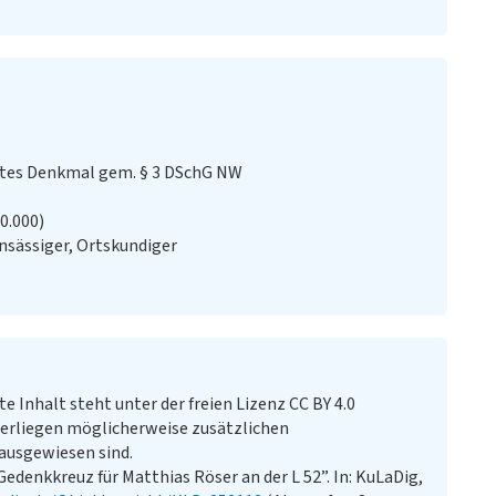
stes Denkmal gem. § 3 DSchG NW
20.000)
sässiger, Ortskundiger
te Inhalt steht unter der freien Lizenz CC BY 4.0
erliegen möglicherweise zusätzlichen
ausgewiesen sind.
Gedenkkreuz für Matthias Röser an der L 52”. In: KuLaDig,