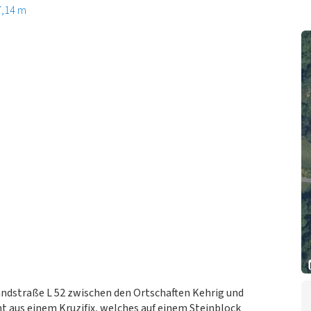
7,14 m
andstraße L 52 zwischen den Ortschaften Kehrig und
 aus einem Kruzifix, welches auf einem Steinblock