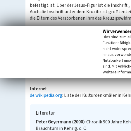
befestigt ist. Über der Jesus-Figur ist die Inschrift
Auch die Inschrift unter dem Kruzifix ist größtente
die Eltern des Verstorbenen ihm das Kreuz gewid
„
ZUM ANDENKEN DES VERUNGLÜCKTEN MATTHIAS RÖS
Wir verwende
Dies sind zum e
VATER .... MUTTER DIESES KREUZ GEWITMET
“.
Funktionsfähigke
nicht widerspre
Hinweise
hinaus verwende
Das Gedenkkreuz ist eingetragendes Denkmal (Denk
Nutzbarkeit uns
2023).
sind. Mit Anklic
Weitere Informa
(Til Mengewein, LVR-Kulturlandschaftspflege, 2024
Internet
de.wikipedia.org
: Liste der Kulturdenkmäler in Keh
Literatur
Peter Geyermann (2000)
Chronik 900 Jahre Keh
Brauchtum in Kehrig. o. O.