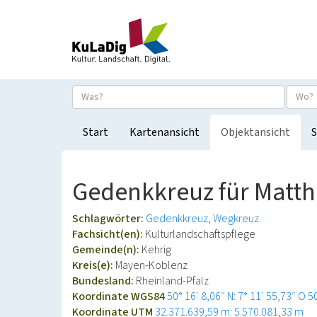
Start
Kartenansicht
Objektansicht
S
Gedenkkreuz für Matthi
Schlagwörter:
Gedenkkreuz
Wegkreuz
Fachsicht(en):
Kulturlandschaftspflege
Gemeinde(n):
Kehrig
Kreis(e):
Mayen-Koblenz
Bundesland:
Rheinland-Pfalz
Koordinate WGS84
50° 16′ 8,06″ N: 7° 11′ 55,73″ O
5
Koordinate UTM
32.371.639,59 m: 5.570.081,33 m