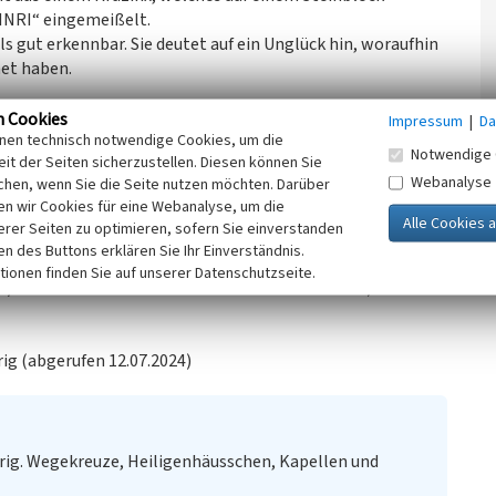
 „INRI“ eingemeißelt.
ils gut erkennbar. Sie deutet auf ein Unglück hin, woraufhin
met haben.
ER VON POLCHIMIAR - 1821 D-? - 19 MAI HABEN DER
n Cookies
Impressum
|
Da
inen technisch notwendige Cookies, um die
Notwendige 
it der Seiten sicherzustellen. Diesen können Sie
Webanalyse
chen, wenn Sie die Seite nutzen möchten. Darüber
n wir Cookies für eine Webanalyse, um die
malliste des Landes Rheinland-Pfalz - Stand: 27. Oktober
erer Seiten zu optimieren, sofern Sie einverstanden
ken des Buttons erklären Sie Ihr Einverständnis.
tionen finden Sie auf unserer Datenschutzseite.
 / freundliche Hinweise von Herrn Erwin Diewald)
rig (abgerufen 12.07.2024)
rig. Wegekreuze, Heiligenhäusschen, Kapellen und