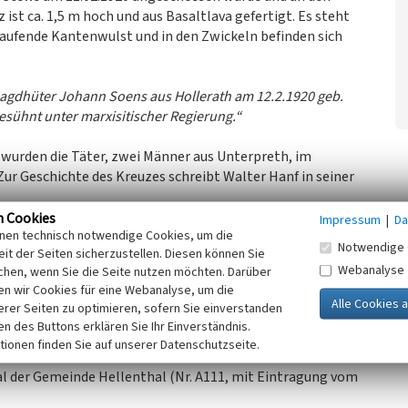
ist ca. 1,5 m hoch und aus Basaltlava gefertigt. Es steht
laufende Kantenwulst und in den Zwickeln befinden sich
 Jagdhüter Johann Soens aus Hollerath am 12.2.1920 geb.
esühnt unter marxisitischer Regierung.“
t wurden die Täter, zwei Männer aus Unterpreth, im
ur Geschichte des Kreuzes schreibt Walter Hanf in seiner
aus Hollerath im Hasenberg von Wilderern durch einen
n Cookies
Impressum
|
Da
inen technisch notwendige Cookies, um die
b. Das ganze Dorf beteiligte sich an der Suche nach dem
Notwendige 
it der Seiten sicherzustellen. Diesen können Sie
 gefunden wurde.“
Webanalyse
chen, wenn Sie die Seite nutzen möchten. Darüber
n wir Cookies für eine Webanalyse, um die
nnt und inzwischen durch den Wildwuchs der Fichte nur noch
erer Seiten zu optimieren, sofern Sie einverstanden
noch zu erkennen.
ken des Buttons erklären Sie Ihr Einverständnis.
tionen finden Sie auf unserer Datenschutzseite.
l der Gemeinde Hellenthal (Nr. A111, mit Eintragung vom