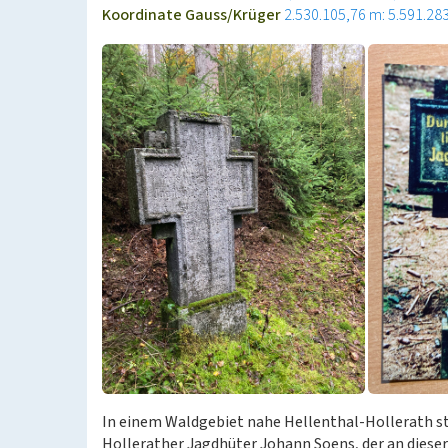
Koordinate Gauss/Krüger
2.530.105,76 m: 5.591.28
In einem Waldgebiet nahe Hellenthal-Hollerath st
Hollerather Jagdhüter Johann Soens, der an diese