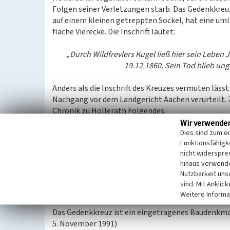
Folgen seiner Verletzungen starb. Das Gedenkkreuz 
auf einem kleinen getreppten Sockel, hat eine um
flache Vierecke. Die Inschrift lautet:
„Durch Wildfrevlers Kugel ließ hier sein Leben
19.12.1860. Sein Tod blieb ung
Anders als die Inschrift des Kreuzes vermuten läss
Nachgang vor dem Landgericht Aachen verurteilt. Z
Chronik zu Hollerath Folgendes:
„Am 11. Februar wurde der Jagdhüter Johann Söns 
Wir verwende
Dies sind zum e
Gewehrschuss verletzt, an dessen Folgen er verstar
Funktionsfähigke
zunächst Vermißten, der am darauffolgenden Tage
nicht widerspre
hinaus verwende
Das Kreuz ist in Hollerath als Wildererkreuz beka
Nutzbarkeit uns
schwer zugänglich. Seine Inschrift ist heute kaum 
sind. Mit Anklic
Weitere Informa
Baudenkmal
Das Gedenkkreuz ist ein eingetragenes Baudenkma
5. November 1991)