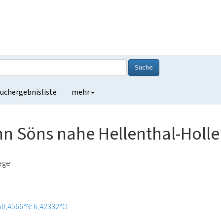
Suche
uchergebnisliste
mehr
n Söns nahe Hellenthal-Holle
lege
50,4566°N: 6,42332°O