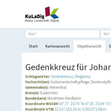
Start
Kartenansicht
Objektansicht
S
Gedenkkreuz für Johan
Schlagwörter:
Gedenkkreuz
Wegkreuz
Fachsicht(en):
Kulturlandschaftspflege, Denkmalpf
Gemeinde(n):
Hellenthal
Kreis(e):
Euskirchen
Bundesland:
Nordrhein-Westfalen
Koordinate WGS84
50° 27′ 23,76″ N: 6° 25′ 23,94″ O
Koordinate UTM
32.317.103,16 m: 5.592.571,98 m