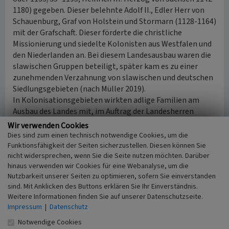
1180) gegeben. Dieser belehnte Adolf II., Edler Herr von
Schauenburg, Graf von Holstein und Stormarn (1128-1164)
mit der Grafschaft. Dieser förderte die christliche
Missionierung und siedelte Kolonisten aus Westfalen und
den Niederlanden an. Bei diesem Landesausbau waren die
slawischen Gruppen beteiligt, später kam es zu einer
zunehmenden Verzahnung von slawischen und deutschen
Siedlungsgebieten (nach Müller 2019).
In Kolonisationsgebieten wirkten adlige Familien am
Ausbau des Landes mit, im Auftrag der Landesherren
(siehe auch
Burg und Landesherrschaft in Schleswig-
Wir verwenden Cookies
Holstein (12.-16. Jahrhundert)
). Adlige wurden mit
Dies sind zum einen technisch notwendige Cookies, um die
entsprechenden Gebieten belehnt und beauftragt, diese
Funktionsfähigkeit der Seiten sicherzustellen. Diesen können Sie
nicht widersprechen, wenn Sie die Seite nutzen möchten. Darüber
zu besiedeln und zu entwickeln. Zwar sind für die
hinaus verwenden wir Cookies für eine Webanalyse, um die
Grafschaft Ratzeburg keine solche Verträge überliefert,
Nutzbarkeit unserer Seiten zu optimieren, sofern Sie einverstanden
aber es ist davon auszugehen, dass auch im
sind. Mit Anklicken des Buttons erklären Sie Ihr Einverständnis.
Lauenburgischen adlige Familien mit Gebieten und
Weitere Informationen finden Sie auf unserer Datenschutzseite.
Dörfern belehnt wurden.
Impressum
|
Datenschutz
Notwendige Cookies
(Claus Weber, Redaktion KuLaDig, 2024)