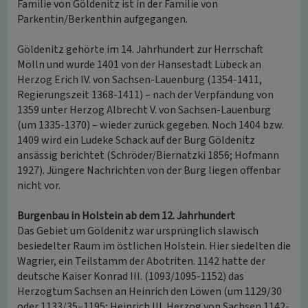
Familie von Göldenitz ist in der Familie von
Parkentin/Berkenthin aufgegangen.
Göldenitz gehörte im 14. Jahrhundert zur Herrschaft
Mölln und wurde 1401 von der Hansestadt Lübeck an
Herzog Erich IV. von Sachsen-Lauenburg (1354-1411,
Regierungszeit 1368-1411) – nach der Verpfändung von
1359 unter Herzog Albrecht V. von Sachsen-Lauenburg
(um 1335-1370) – wieder zurück gegeben. Noch 1404 bzw.
1409 wird ein Ludeke Schack auf der Burg Göldenitz
ansässig berichtet (Schröder/Biernatzki 1856; Hofmann
1927). Jüngere Nachrichten von der Burg liegen offenbar
nicht vor.
Burgenbau in Holstein ab dem 12. Jahrhundert
Das Gebiet um Göldenitz war ursprünglich slawisch
besiedelter Raum im östlichen Holstein. Hier siedelten die
Wagrier, ein Teilstamm der Abotriten. 1142 hatte der
deutsche Kaiser Konrad III. (1093/1095-1152) das
Herzogtum Sachsen an Heinrich den Löwen (um 1129/30
oder 1133/35–1195; Heinrich III. Herzog von Sachsen 1142-