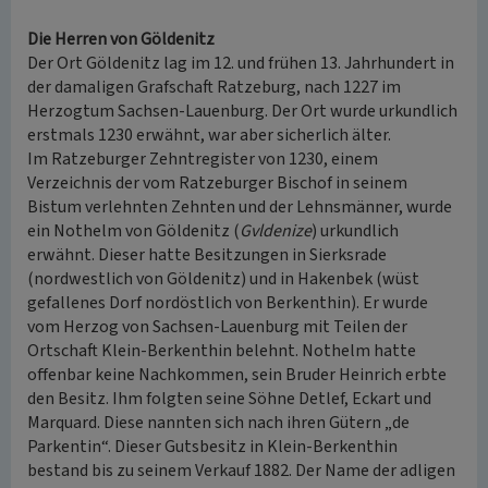
Die Herren von Göldenitz
Der Ort Göldenitz lag im 12. und frühen 13. Jahrhundert in
der damaligen Grafschaft Ratzeburg, nach 1227 im
Herzogtum Sachsen-Lauenburg. Der Ort wurde urkundlich
erstmals 1230 erwähnt, war aber sicherlich älter.
Im Ratzeburger Zehntregister von 1230, einem
Verzeichnis der vom Ratzeburger Bischof in seinem
Bistum verlehnten Zehnten und der Lehnsmänner, wurde
ein Nothelm von Göldenitz (
Gvldenize
) urkundlich
erwähnt. Dieser hatte Besitzungen in Sierksrade
(nordwestlich von Göldenitz) und in Hakenbek (wüst
gefallenes Dorf nordöstlich von Berkenthin). Er wurde
vom Herzog von Sachsen-Lauenburg mit Teilen der
Ortschaft Klein-Berkenthin belehnt. Nothelm hatte
offenbar keine Nachkommen, sein Bruder Heinrich erbte
den Besitz. Ihm folgten seine Söhne Detlef, Eckart und
Marquard. Diese nannten sich nach ihren Gütern „de
Parkentin“. Dieser Gutsbesitz in Klein-Berkenthin
bestand bis zu seinem Verkauf 1882. Der Name der adligen