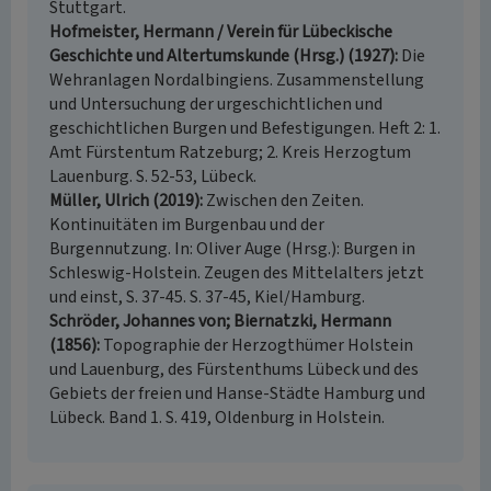
Stuttgart.
Hofmeister, Hermann / Verein für Lübeckische
Geschichte und Altertumskunde (Hrsg.) (1927)
Die
Wehranlagen Nordalbingiens. Zusammenstellung
und Untersuchung der urgeschichtlichen und
geschichtlichen Burgen und Befestigungen. Heft 2: 1.
Amt Fürstentum Ratzeburg; 2. Kreis Herzogtum
Lauenburg. S. 52-53, Lübeck.
Müller, Ulrich (2019)
Zwischen den Zeiten.
Kontinuitäten im Burgenbau und der
Burgennutzung. In: Oliver Auge (Hrsg.): Burgen in
Schleswig-Holstein. Zeugen des Mittelalters jetzt
und einst, S. 37-45. S. 37-45, Kiel/Hamburg.
Schröder, Johannes von; Biernatzki, Hermann
(1856)
Topographie der Herzogthümer Holstein
und Lauenburg, des Fürstenthums Lübeck und des
Gebiets der freien und Hanse-Städte Hamburg und
Lübeck. Band 1. S. 419, Oldenburg in Holstein.