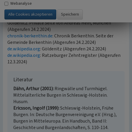
Webanalyse
Internet
www.alleburgen.de
: Alle Burgen - Die Burgendatenbank:
Göldenitz. Private Seite von Andreas Hein, München
(Abgerufen 24.2.2024)
chronik-berkenthin.de
: Chronik Berkenthin. Seite der
Gemeinde Berkenthin (Abgerufen 24.2.2024)
de.wikipedia.org
: Göldenitz (Abgerufen 24.2.2024)
de.wikipedia.org
: Ratzeburger Zehntregister (Abgerufen
12.3.2024)
Literatur
Dähn, Arthur (2001)
Ringwälle und Turmhügel.
Mittelalterliche Burgen in Schleswig-Holstein.
Husum.
Ericsson, Ingolf (1999)
Schleswig-Holstein, Frühe
Burgen. In: Deutsche Burgenvereinigung e.V. (Hrsg.),
Burgen in Mitteleuropa. Ein Handbuch, Band II:
Geschichte und Burgenlandschaften, S. 110-114.