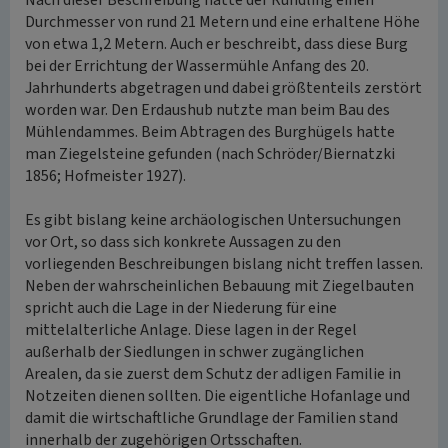
Nach dieser Beschreibung hatte der Rundling einen
Durchmesser von rund 21 Metern und eine erhaltene Höhe
von etwa 1,2 Metern. Auch er beschreibt, dass diese Burg
bei der Errichtung der Wassermühle Anfang des 20.
Jahrhunderts abgetragen und dabei größtenteils zerstört
worden war. Den Erdaushub nutzte man beim Bau des
Mühlendammes. Beim Abtragen des Burghügels hatte
man Ziegelsteine gefunden (nach Schröder/Biernatzki
1856; Hofmeister 1927).
Es gibt bislang keine archäologischen Untersuchungen
vor Ort, so dass sich konkrete Aussagen zu den
vorliegenden Beschreibungen bislang nicht treffen lassen.
Neben der wahrscheinlichen Bebauung mit Ziegelbauten
spricht auch die Lage in der Niederung für eine
mittelalterliche Anlage. Diese lagen in der Regel
außerhalb der Siedlungen in schwer zugänglichen
Arealen, da sie zuerst dem Schutz der adligen Familie in
Notzeiten dienen sollten. Die eigentliche Hofanlage und
damit die wirtschaftliche Grundlage der Familien stand
innerhalb der zugehörigen Ortsschaften.