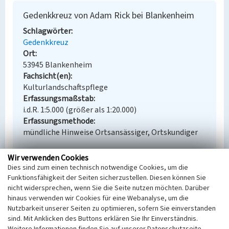
Gedenkkreuz von Adam Rick bei Blankenheim
Schlagwörter
Gedenkkreuz
Ort
53945 Blankenheim
Fachsicht(en)
Kulturlandschaftspflege
Erfassungsmaßstab
i.d.R. 1:5.000 (größer als 1:20.000)
Erfassungsmethode
mündliche Hinweise Ortsansässiger, Ortskundiger
Wir verwenden Cookies
Dies sind zum einen technisch notwendige Cookies, um die
Empfohlene Zitierweise
Funktionsfähigkeit der Seiten sicherzustellen. Diesen können Sie
nicht widersprechen, wenn Sie die Seite nutzen möchten. Darüber
Urheberrechtlicher Hinweis
hinaus verwenden wir Cookies für eine Webanalyse, um die
Der hier präsentierte Inhalt steht unter der freien
Nutzbarkeit unserer Seiten zu optimieren, sofern Sie einverstanden
Lizenz CC BY 4.0 (Namensnennung). Die angezeigten
sind. Mit Anklicken des Buttons erklären Sie Ihr Einverständnis.
Medien unterliegen möglicherweise zusätzlichen
Weitere Informationen finden Sie auf unserer Datenschutzseite.