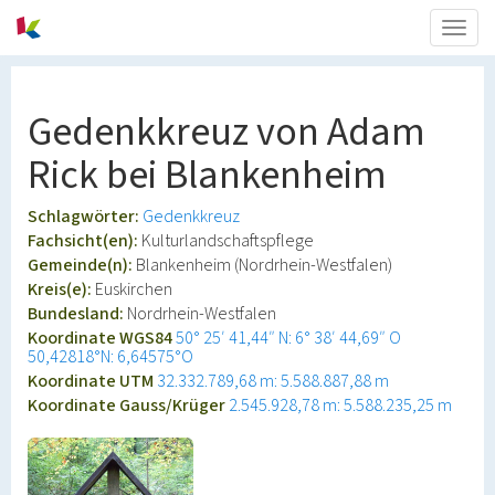
Togg
navig
Gedenkkreuz von Adam
Rick bei Blankenheim
Schlagwörter:
Gedenkkreuz
Fachsicht(en):
Kulturlandschaftspflege
Gemeinde(n):
Blankenheim (Nordrhein-Westfalen)
Kreis(e):
Euskirchen
Bundesland:
Nordrhein-Westfalen
Koordinate WGS84
50° 25′ 41,44″ N: 6° 38′ 44,69″ O
50,42818°N: 6,64575°O
Koordinate UTM
32.332.789,68 m: 5.588.887,88 m
Koordinate Gauss/Krüger
2.545.928,78 m: 5.588.235,25 m