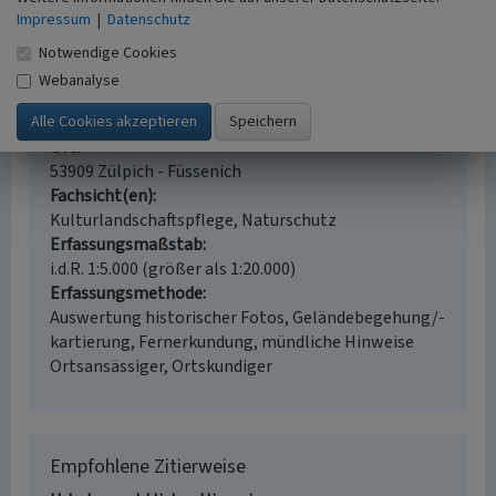
Impressum
|
Datenschutz
Notwendige Cookies
Fünf mächtige alte Birnbäume bei Füssenich
Webanalyse
Schlagwörter
Birnbaum
Obstbaum
Obstbaumallee
Ort
53909 Zülpich - Füssenich
Fachsicht(en)
Kulturlandschaftspflege, Naturschutz
Erfassungsmaßstab
i.d.R. 1:5.000 (größer als 1:20.000)
Erfassungsmethode
Auswertung historischer Fotos, Geländebegehung/-
kartierung, Fernerkundung, mündliche Hinweise
Ortsansässiger, Ortskundiger
Empfohlene Zitierweise