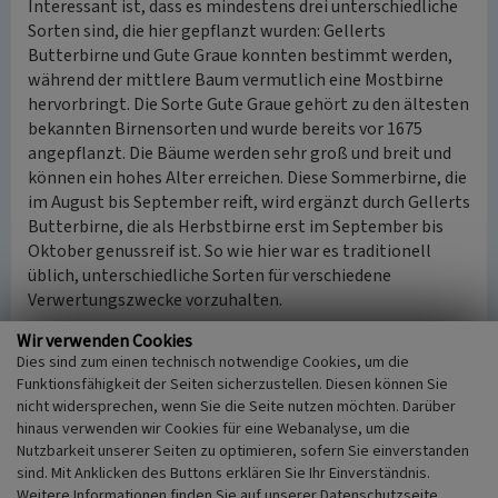
Interessant ist, dass es mindestens drei unterschiedliche
Sorten sind, die hier gepflanzt wurden: Gellerts
Butterbirne und Gute Graue konnten bestimmt werden,
während der mittlere Baum vermutlich eine Mostbirne
hervorbringt. Die Sorte Gute Graue gehört zu den ältesten
bekannten Birnensorten und wurde bereits vor 1675
angepflanzt. Die Bäume werden sehr groß und breit und
können ein hohes Alter erreichen. Diese Sommerbirne, die
im August bis September reift, wird ergänzt durch Gellerts
Butterbirne, die als Herbstbirne erst im September bis
Oktober genussreif ist. So wie hier war es traditionell
üblich, unterschiedliche Sorten für verschiedene
Verwertungszwecke vorzuhalten.
Wir verwenden Cookies
(Elke Sprunkel, Biologische Station im Kreis Euskirchen,
Dies sind zum einen technisch notwendige Cookies, um die
2024)
Funktionsfähigkeit der Seiten sicherzustellen. Diesen können Sie
nicht widersprechen, wenn Sie die Seite nutzen möchten. Darüber
Internet
hinaus verwenden wir Cookies für eine Webanalyse, um die
www.arche-noah.at
: Sortenbeschreibung Gute Graue, pdf-
Nutzbarkeit unserer Seiten zu optimieren, sofern Sie einverstanden
Datei (abgerufen am 28.06.2024)
sind. Mit Anklicken des Buttons erklären Sie Ihr Einverständnis.
de.wikipedia.org
: Lösgesmühle (abgerufen am 28.06.2024)
Weitere Informationen finden Sie auf unserer Datenschutzseite.