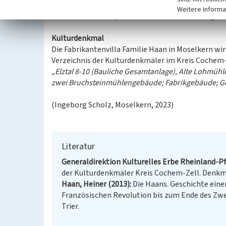
in der Folge noch weitere Mitglieder der Familie. 
Weitere Informa
im Museums für Sepulchralkultur in Kassel ausgest
Kulturdenkmal
Die Fabrikantenvilla Familie Haan in Moselkern wi
Verzeichnis der Kulturdenkmäler im Kreis Cochem-Z
„Elztal 8-10 (Bauliche Gesamtanlage), Alte Lohmühle, 
zwei Bruchsteinmühlengebäude; Fabrikgebäude; Ge
(Ingeborg Scholz, Moselkern, 2023)
Literatur
Generaldirektion Kulturelles Erbe Rheinland-Pf
der Kulturdenkmäler Kreis Cochem-Zell. Denkmal
Haan, Heiner (2013)
Die Haans. Geschichte eine
Französischen Revolution bis zum Ende des Zwei
Trier.