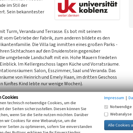
de im Stil der
ert. Sein bekanntester
mit Turm, Veranda und Terrasse. Es bot mit seinem
vom Getriebe der Fabrik, zum anderen bildete es den
antenfamilie. Die Villa lag inmitten eines großen Parks -
ihren Sichtachsen auf den Druidenstein gegenüber
die umgebende Landschaft mit ein. Hohe Mauern friedeten
inblick. Im Kellergeschoss lagen Küche und Vorratsräume.
ntationsräumen: Salon, Esszimmer, Saal und Veranda. Das
hnräume von Heinrich und Emely Haan, im dritten Geschoss
in fünftes Kind lebte nur wenige Wochen).
weren Schicksalsschlag betroffen, als Emely Haan im Alter
n Cookies
Impressum
|
Da
inen technisch notwendige Cookies, um die
phusinfektion zugezogen. Für die Familie waren auch die
Notwendige 
it der Seiten sicherzustellen. Diesen können Sie
inde Moselkern sich weigerte, Emely als protestantische
Webanalyse
chen, wenn Sie die Seite nutzen möchten. Darüber
 Friedhof bestatten zu lassen. So fand sie ihr Grab
n wir Cookies für eine Webanalyse, um die
en bei Koblenz. Heinrich ließ auf dem Parkgelände im Hang
erer Seiten zu optimieren, sofern Sie einverstanden
Emelys sterbliche Überreste ihre letzte Ruhe fanden - und
ken des Buttons erklären Sie Ihr Einverständnis.