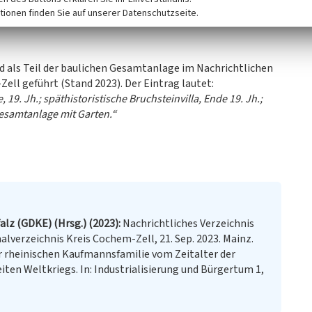
1994 wurde das Mausoleum aufgelöst, zwei Särge sind heute
tionen finden Sie auf unserer Datenschutzseite.
ellt.
rd als Teil der baulichen Gesamtanlage im Nachrichtlichen
ell geführt (Stand 2023). Der Eintrag lautet:
19. Jh.; späthistoristische Bruchsteinvilla, Ende 19. Jh.;
samtanlage mit Garten.“
alz (GDKE) (Hrsg.) (2023)
Nachrichtliches Verzeichnis
verzeichnis Kreis Cochem-Zell, 21. Sep. 2023. Mainz.
r rheinischen Kaufmannsfamilie vom Zeitalter der
ten Weltkriegs. In: Industrialisierung und Bürgertum 1,