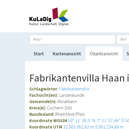
Start
Kartenansicht
Objektansicht
S
Fabrikantenvilla Haan 
Schlagwörter:
Fabrikantenvilla
Fachsicht(en):
Landeskunde
Gemeinde(n):
Moselkern
Kreis(e):
Cochem-Zell
Bundesland:
Rheinland-Pfalz
Koordinate WGS84
50° 11′ 30,5″ N: 7° 21′ 57,46″ O
5
Koordinate UTM
32.383.362,62 m: 5.561.234,60 m