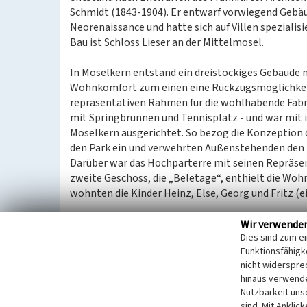
Schmidt (1843-1904). Er entwarf vorwiegend Gebäu
Neorenaissance und hatte sich auf Villen spezialisi
Bau ist Schloss Lieser an der Mittelmosel.
In Moselkern entstand ein dreistöckiges Gebäude 
Wohnkomfort zum einen eine Rückzugsmöglichkeit 
repräsentativen Rahmen für die wohlhabende Fabrik
mit Springbrunnen und Tennisplatz - und war mit 
Moselkern ausgerichtet. So bezog die Konzeption 
den Park ein und verwehrten Außenstehenden den E
Darüber war das Hochparterre mit seinen Repräse
zweite Geschoss, die „Beletage“, enthielt die Wo
wohnten die Kinder Heinz, Else, Georg und Fritz (e
Die Familie Haan wurde bereits 1894 von einem sch
Wir verwende
Dies sind zum e
von nur 38 Jahren verstarb. Sie hatte sich eine Ty
Funktionsfähigke
Umstände ihrer Bestattung belastend, da die Geme
nicht widerspre
Christin auf dem Moselkerner, katholisch geweihten
hinaus verwende
zunächst in der protestantischen Enklave Winning
Nutzbarkeit uns
abseits von der Villa ein Mausoleum errichten, wo 
sind. Mit Anklic