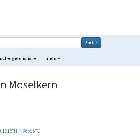
Suche
uchergebnisliste
mehr
in Moselkern
0,1918°N: 7,36596°O