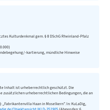
ztes Kulturdenkmal gem. § 8 DSchG Rheinland-Pfalz
20.000)
ändebegehung/-kartierung, mündliche Hinweise
te Inhalt ist urheberrechtlich geschützt. Die
e zusätzlichen urheberrechtlichen Bedingungen, die an
: „Fabrikantenvilla Haan in Moselkern”. In: KuLaDig,
adig.de/Objektansicht/KLD-351905
(Abgerufen: 6.