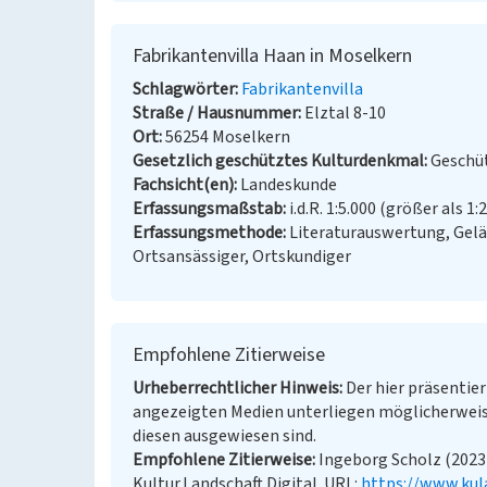
Fabrikantenvilla Haan in Moselkern
Schlagwörter
Fabrikantenvilla
Straße / Hausnummer
Elztal 8-10
Ort
56254 Moselkern
Gesetzlich geschütztes Kulturdenkmal
Geschüt
Fachsicht(en)
Landeskunde
Erfassungsmaßstab
i.d.R. 1:5.000 (größer als 1:
Erfassungsmethode
Literaturauswertung, Gel
Ortsansässiger, Ortskundiger
Empfohlene Zitierweise
Urheberrechtlicher Hinweis
Der hier präsentier
angezeigten Medien unterliegen möglicherweis
diesen ausgewiesen sind.
Empfohlene Zitierweise
Ingeborg Scholz (2023)
Kultur.Landschaft.Digital. URL:
https://www.kul