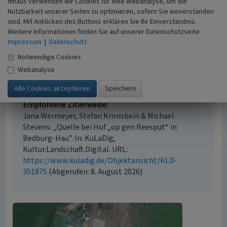
hinaus verwenden wir Cookies für eine Webanalyse, um die
Nutzbarkeit unserer Seiten zu optimieren, sofern Sie einverstanden
Empfohlene Zitierweise
sind. Mit Anklicken des Buttons erklären Sie Ihr Einverständnis.
Weitere Informationen finden Sie auf unserer Datenschutzseite.
Urheberrechtlicher Hinweis
Impressum
|
Datenschutz
Der hier präsentierte Inhalt steht unter der freien
Notwendige Cookies
Lizenz CC BY 4.0 (Namensnennung). Die angezeigten
Webanalyse
Medien unterliegen möglicherweise zusätzlichen
urheberrechtlichen Bedingungen, die an diesen
ausgewiesen sind.
Empfohlene Zitierweise
Jana Wermeyer, Stefan Kronsbein & Michael
Stevens: „Quelle bei Hof „op gen Reespüt“ in
Bedburg-Hau”. In: KuLaDig,
Kultur.Landschaft.Digital. URL:
https://www.kuladig.de/Objektansicht/KLD-
351875
(Abgerufen: 8. August 2026)