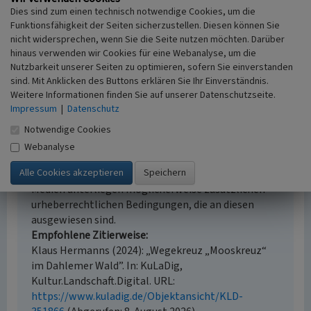
Dies sind zum einen technisch notwendige Cookies, um die
i.d.R. 1:5.000 (größer als 1:20.000)
Funktionsfähigkeit der Seiten sicherzustellen. Diesen können Sie
Erfassungsmethode
nicht widersprechen, wenn Sie die Seite nutzen möchten. Darüber
mündliche Hinweise Ortsansässiger, Ortskundiger,
hinaus verwenden wir Cookies für eine Webanalyse, um die
Vor Ort Dokumentation, Literaturauswertung
Nutzbarkeit unserer Seiten zu optimieren, sofern Sie einverstanden
sind. Mit Anklicken des Buttons erklären Sie Ihr Einverständnis.
Weitere Informationen finden Sie auf unserer Datenschutzseite.
Impressum
|
Datenschutz
Empfohlene Zitierweise
Notwendige Cookies
Urheberrechtlicher Hinweis
Webanalyse
Der hier präsentierte Inhalt steht unter der freien
Lizenz CC BY 4.0 (Namensnennung). Die angezeigten
Medien unterliegen möglicherweise zusätzlichen
urheberrechtlichen Bedingungen, die an diesen
ausgewiesen sind.
Empfohlene Zitierweise
Klaus Hermanns (2024): „Wegekreuz „Mooskreuz“
im Dahlemer Wald”. In: KuLaDig,
Kultur.Landschaft.Digital. URL:
https://www.kuladig.de/Objektansicht/KLD-