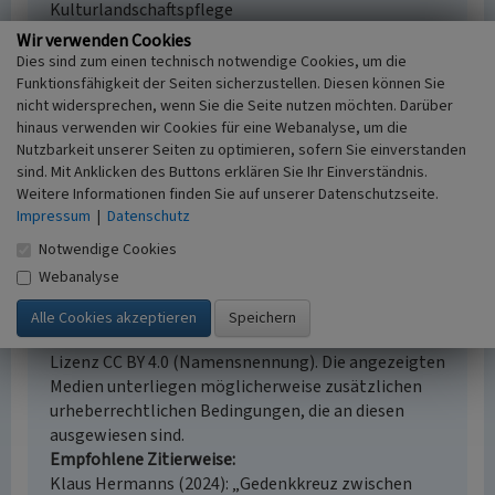
Kulturlandschaftspflege
Erfassungsmaßstab
Wir verwenden Cookies
i.d.R. 1:5.000 (größer als 1:20.000)
Dies sind zum einen technisch notwendige Cookies, um die
Erfassungsmethode
Funktionsfähigkeit der Seiten sicherzustellen. Diesen können Sie
nicht widersprechen, wenn Sie die Seite nutzen möchten. Darüber
mündliche Hinweise Ortsansässiger, Ortskundiger,
hinaus verwenden wir Cookies für eine Webanalyse, um die
Vor Ort Dokumentation
Nutzbarkeit unserer Seiten zu optimieren, sofern Sie einverstanden
Historischer Zeitraum
sind. Mit Anklicken des Buttons erklären Sie Ihr Einverständnis.
Beginn 2000
Weitere Informationen finden Sie auf unserer Datenschutzseite.
Impressum
|
Datenschutz
Notwendige Cookies
Webanalyse
Empfohlene Zitierweise
Urheberrechtlicher Hinweis
Der hier präsentierte Inhalt steht unter der freien
Lizenz CC BY 4.0 (Namensnennung). Die angezeigten
Medien unterliegen möglicherweise zusätzlichen
urheberrechtlichen Bedingungen, die an diesen
ausgewiesen sind.
Empfohlene Zitierweise
Klaus Hermanns (2024): „Gedenkkreuz zwischen