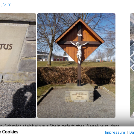
3,73 m
en-Schmidt steht ein aus Stein gefertigtes Wegekreuz, dass
n Cookies
Impressum
|
Da
rde.