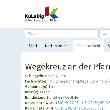
Start
Kartenansicht
Objektansicht
S
Wegekreuz an der Pfarr
Schlagwörter:
Wegkreuz
Fachsicht(en):
Kulturlandschaftspflege, Denkmalpf
Gemeinde(n):
Nideggen
Kreis(e):
Düren
Bundesland:
Nordrhein-Westfalen
Koordinate WGS84
50° 39′ 27,06″ N: 6° 23′ 59,96″ O
Koordinate UTM
32.316.230,79 m: 5.614.966,36 m