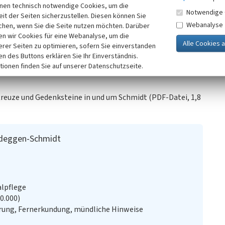
inen technisch notwendige Cookies, um die
nach eifelverein-schmidt.de):
„Ursprünglich auch Ersatz für
Notwendige 
it der Seiten sicherzustellen. Diesen können Sie
em 2. Weltkrieg oberhalb des Wasserhäuschens auf einem
Webanalyse
chen, wenn Sie die Seite nutzen möchten. Darüber
und mit der Beseitigung der Bunker weggefallen ist.“
n wir Cookies für eine Webanalyse, um die
erer Seiten zu optimieren, sofern Sie einverstanden
lege, 2024 / mit freundlichem Hinweis von Herrn Wolfgang
ken des Buttons erklären Sie Ihr Einverständnis.
tionen finden Sie auf unserer Datenschutzseite.
 Kreuze und Gedenksteine in und um Schmidt (PDF-Datei, 1,8
Nideggen-Schmidt
alpflege
20.000)
ung, Fernerkundung, mündliche Hinweise