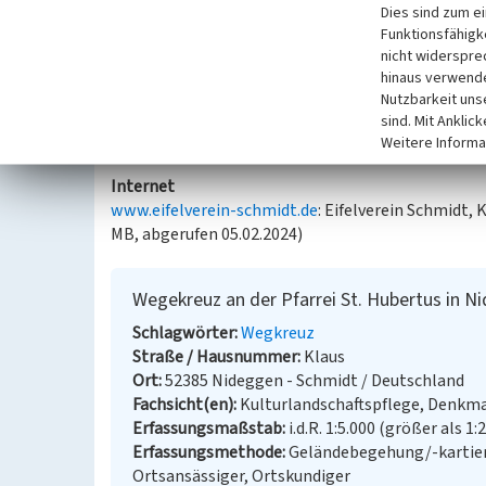
Dies sind zum e
Eine ortskundige Person schreibt über das Kreuz (
Funktionsfähigke
das weggefallene 'Missionskreuz', welches nach d
nicht widerspre
Bunker durch die 'Steyler Mission' errichtet wurde 
hinaus verwende
Nutzbarkeit uns
(Malte Hennes, LVR-Abteilung Kulturlandschaftspf
sind. Mit Anklic
Müller)
Weitere Informa
Internet
www.eifelverein-schmidt.de
: Eifelverein Schmidt,
MB, abgerufen 05.02.2024)
Wegekreuz an der Pfarrei St. Hubertus in 
Schlagwörter
Wegkreuz
Straße / Hausnummer
Klaus
Ort
52385 Nideggen - Schmidt / Deutschland
Fachsicht(en)
Kulturlandschaftspflege, Denkm
Erfassungsmaßstab
i.d.R. 1:5.000 (größer als 1:
Erfassungsmethode
Geländebegehung/-kartier
Ortsansässiger, Ortskundiger