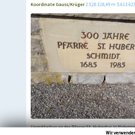
Koordinate Gauss/Krüger
2.528.328,49 m: 5.613.62
Unmittelbar an der Pfarrei St. Hubertus in Nidegg
Wir verwende
1985 zu deren 300-jährigem Bestehen errichtet wu