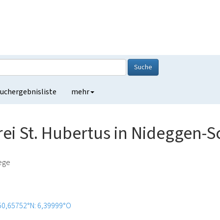
Suche
uchergebnisliste
mehr
ei St. Hubertus in Nideggen-
lege
50,65752°N: 6,39999°O