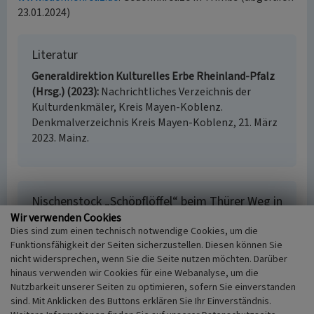
23.01.2024)
Literatur
Generaldirektion Kulturelles Erbe Rheinland-Pfalz
(Hrsg.) (2023)
Nachrichtliches Verzeichnis der
Kulturdenkmäler, Kreis Mayen-Koblenz.
Denkmalverzeichnis Kreis Mayen-Koblenz, 21. März
2023. Mainz.
Nischenstock „Schöpflöffel“ beim Thürer Weg in
der Nähe von Trimbs
Wir verwenden Cookies
Dies sind zum einen technisch notwendige Cookies, um die
Schlagwörter
Funktionsfähigkeit der Seiten sicherzustellen. Diesen können Sie
Wegkreuz
Bildstock (Bauwerk)
nicht widersprechen, wenn Sie die Seite nutzen möchten. Darüber
Straße / Hausnummer
hinaus verwenden wir Cookies für eine Webanalyse, um die
Thürer Weg
Nutzbarkeit unserer Seiten zu optimieren, sofern Sie einverstanden
Ort
sind. Mit Anklicken des Buttons erklären Sie Ihr Einverständnis.
56753 Trimbs / Rheinland-Pfalz