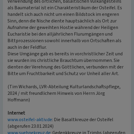
Verwendung des örtlichen, basaltischen Vulkangesteins
als Baumaterial ist ein Charakteristikum der Osteifel. Es
handelt sich auch nicht um einen Bildstock im engeren
Sinn, denn die Nische diente hauptsächlich als Ort zur
Aufnahme der geweihten Hostie während der Heiligen
Eucharistie bei den alljährlichen Flurumgängen und
Bittprozessionen sowohl innerhalb von Ortschaften als
auch in der Feldflur.
Diese Umgänge gab es bereits in vorchristlicher Zeit und
sie wurden ins christliche Brauchtum übernommen. Sie
dienten der Verehrung des Göttlichen, verbunden mit der
Bitte um Fruchtbarkeit und Schutz vor Unheil aller Art.
(Tim Wichards, LVR-Abteilung Kulturlandschaftspflege,
2024 / mit freundlichem Hinweis von Herrn Jörg
Hoffmann)
Internet
www.osteifel-aktiv.de
: Die Basaltkreuze der Osteifel
(abgerufen 23.01.2024)
www.suehnekreuz.de
: Gedenkkreuze in Trimbs (abgerufen