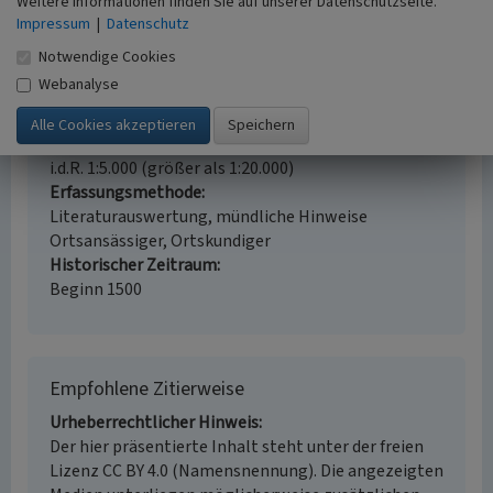
Weitere Informationen finden Sie auf unserer Datenschutzseite.
Gesetzlich geschütztes Kulturdenkmal
Impressum
|
Datenschutz
Geschütztes Kulturdenkmal gem. § 8 DSchG
Notwendige Cookies
Rheinland-Pfalz
Webanalyse
Fachsicht(en)
Kulturlandschaftspflege
Erfassungsmaßstab
i.d.R. 1:5.000 (größer als 1:20.000)
Erfassungsmethode
Literaturauswertung, mündliche Hinweise
Ortsansässiger, Ortskundiger
Historischer Zeitraum
Beginn 1500
Empfohlene Zitierweise
Urheberrechtlicher Hinweis
Der hier präsentierte Inhalt steht unter der freien
Lizenz CC BY 4.0 (Namensnennung). Die angezeigten