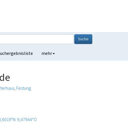
Suche
uchergebnisliste
mehr
ade
terhaus
Festung
3,6019°N: 9,47944°O