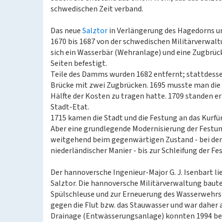
schwedischen Zeit verband.
Das neue
Salztor
in Verlängerung des Hagedorns un
1670 bis 1687 von der schwedischen Militärverwalt
sich ein Wasserbär (Wehranlage) und eine Zugbrü
Seiten befestigt.
Teile des Damms wurden 1682 entfernt; stattdessen
Brücke mit zwei Zugbrücken. 1695 musste man die 
Hälfte der Kosten zu tragen hatte. 1709 standen er
Stadt-Etat.
1715 kamen die Stadt und die Festung an das Kurf
Aber eine grundlegende Modernisierung der Festung
weitgehend beim gegenwärtigen Zustand - bei der
niederländischer Manier - bis zur Schleifung der Fe
Der hannoversche Ingenieur-Major G. J. Isenbart l
Salztor. Die hannoversche Militärverwaltung baut
Spülschleuse und zur Erneuerung des Wasserwehrs i
gegen die Flut bzw. das Stauwasser und war daher a
Drainage (Entwässerungsanlage) konnten 1994 bei