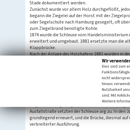
Stade dokumentiert werden.
Zunächst wurde vor allem Holz durchgeflößt, jedoc
begann die Ziegelei auf der Horst mit der Ziegelpr
oder Segelschute nach Hamburg gesegelt, oft über 
zum Ziegelbrand benötigte Kohle.
1874 wurde die Schleuse vom Handelsministerium 
erweitert und umgebaut. 1881 ersetzte man die alt
Klappbrücke.
Nach der Anlage des Holzhafens 1881 wurden in d
vom neuen Hafen her durch die Schleuse gestakt, 
Wir verwende
Dies sind zum e
Funktionsfähigke
Hinter dem Schleusenwärterhaus entstanden Diens
nicht widerspre
Wasserfahrzeuge des Wasser- und Schifffahrtsamte
hinaus verwende
Bootslagerhallen und Bootsstege für den Stader Se
Nutzbarkeit uns
gelegtem Mast waren vom Schleusenwärter genaue
sind. Mit Anklic
1922 musste die Schleuse erstmals instandgesetzt 
Weitere Informa
wegen Baufälligkeit gesperrt. Die Erschütterungen
Ausfallstraße setzten der Schleuse arg zu. In den
grundlegend erneuert, und die Brücke, diesmal auf
verbreiterter Ausführung.