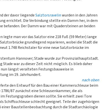
d der davor liegende
Salztorsravelin
wurden in den Jahren
ung errichtet. Die Verbindung stellte ein Damm her, in dem
cke befanden. Der Damm war mit Quadersteinen an beiden
 legte man vor das Salztor eine 218 Fuß (59 Meter) lange
Salztorbrücke grundlegend reparieren, wobei die Stadt die
neut 1.748 Reichstaler für eine neue Salztorbrücke im
ürstentum Hannover; Stade wurde zur Provinzialhauptstadt.
 Stade war zu dieser Zeit nicht möglich. Es blieb daher
 nun längst veralteten Festungsbauweise in
stung im 19. Jahrhundert.
nach oben
ieferte den Entwurf für den Bau einer Kammerschleuse beim
e 1786/87 zunächst eine Schleusenkammer, die als
m Festungsgraben dienen sollte. Sie erhielt zwei Tore
ls Schiffsschleuse schlecht geeignet. Teile der zugehörigen
 einer Baustellenbeobachtung durch die Stadtarchäologie