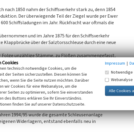
h nach 1850 nahm der Schiffsverkehr stark zu, denn 1854
oduktion. Der überwiegende Teil der Ziegel wurde per Ewer
600 Schiffsladungen im Jahr. Rückfracht war oftmals die
übernommen und im Jahre 1875 für den Schiffsverkehr
e Klappbrücke über der Salztorsschleuse durch eine neue
er Folge unzählige Stämme, zu Flößen zusammengefasst,
um mehrere Jahre wassergelagert zu werden.
n Cookies
Impressum
|
Da
inen technisch notwendige Cookies, um die
nach oben
Notwendige 
it der Seiten sicherzustellen. Diesen können Sie
tgebäude, Schuppen sowie Liegeplätze für die
Webanalyse
chen, wenn Sie die Seite nutzen möchten. Darüber
s, auf der Stadtseite des Holzhafens wurden
n wir Cookies für eine Webanalyse, um die
gler-Verein gebaut. Für das Schleusen der Boote mit
erer Seiten zu optimieren, sofern Sie einverstanden
 Zeiten festgelegt.
ken des Buttons erklären Sie Ihr Einverständnis.
werden. Im Juli 1993 wurde die Überfahrt der Schleuse
tionen finden Sie auf unserer Datenschutzseite.
 durch den Kraftverkehr auf der stark befahrenen
 Jahren 1994/95 wurde die gesamte Schleusenanlage
 eigenen Widerlagern, entstand ebenfalls neu in