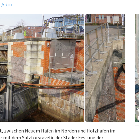
3,56 m
adt, zwischen Neuem Hafen im Norden und Holzhafen im
or mit dem Salztorsravelin der Stader Festung der