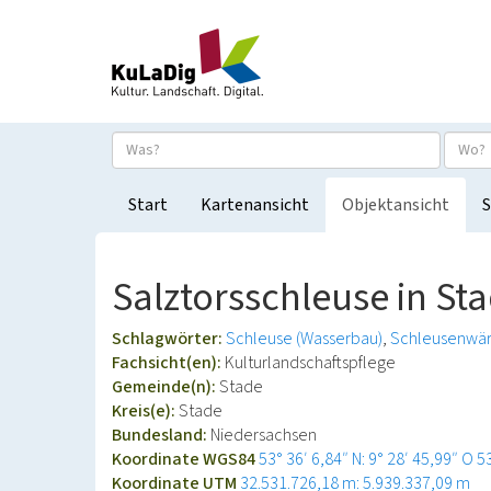
Start
Kartenansicht
Objektansicht
S
Salztorsschleuse in St
Schlagwörter:
Schleuse (Wasserbau)
Schleusenwär
Fachsicht(en):
Kulturlandschaftspflege
Gemeinde(n):
Stade
Kreis(e):
Stade
Bundesland:
Niedersachsen
Koordinate WGS84
53° 36′ 6,84″ N: 9° 28′ 45,99″ O
5
Koordinate UTM
32.531.726,18 m: 5.939.337,09 m