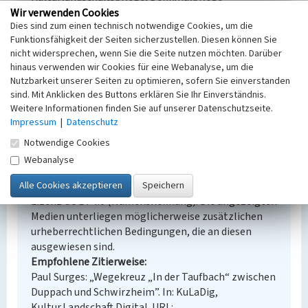
Erfassungsmaßstab
Wir verwenden Cookies
Dies sind zum einen technisch notwendige Cookies, um die
i.d.R. 1:5.000 (größer als 1:20.000)
Funktionsfähigkeit der Seiten sicherzustellen. Diesen können Sie
Erfassungsmethode
nicht widersprechen, wenn Sie die Seite nutzen möchten. Darüber
mündliche Hinweise Ortsansässiger, Ortskundiger
hinaus verwenden wir Cookies für eine Webanalyse, um die
Historischer Zeitraum
Nutzbarkeit unserer Seiten zu optimieren, sofern Sie einverstanden
Beginn 1752
sind. Mit Anklicken des Buttons erklären Sie Ihr Einverständnis.
Weitere Informationen finden Sie auf unserer Datenschutzseite.
Impressum
|
Datenschutz
Notwendige Cookies
Empfohlene Zitierweise
Webanalyse
Urheberrechtlicher Hinweis
Der hier präsentierte Inhalt steht unter der freien
Lizenz CC BY 4.0 (Namensnennung). Die angezeigten
Medien unterliegen möglicherweise zusätzlichen
urheberrechtlichen Bedingungen, die an diesen
ausgewiesen sind.
Empfohlene Zitierweise
Paul Surges: „Wegekreuz „In der Taufbach“ zwischen
Duppach und Schwirzheim”. In: KuLaDig,
Kultur.Landschaft.Digital. URL: