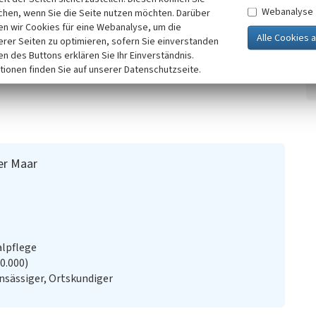
Webanalyse
e das erste bekannte Holzkreuz von Heinrich Fischbach,
chen, wenn Sie die Seite nutzen möchten. Darüber
n wir Cookies für eine Webanalyse, um die
h ein neues Holzkreuz von Matthias Weber ersetzt. Es soll
erer Seiten zu optimieren, sofern Sie einverstanden
 Duppach erinnern, wonach an dieser Stelle die Kirche
ken des Buttons erklären Sie Ihr Einverständnis.
r wieder in der Nacht vom Berg in den Ort zurück
tionen finden Sie auf unserer Datenschutzseite.
 an und erbaute die erste Kirche beim jetzigen Friedhof in
er Maar
alpflege
20.000)
sässiger, Ortskundiger