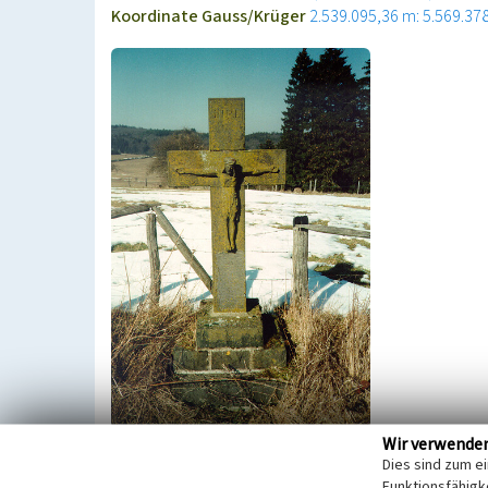
Koordinate Gauss/Krüger
2.539.095,36 m: 5.569.37
Wir verwende
Dieses Basalt-Kreuz ist ebenfalls ein Grabkreuz (L
Dies sind zum e
Duppacher Friedhof und wurde von Eberhard Schmit
Funktionsfähigke