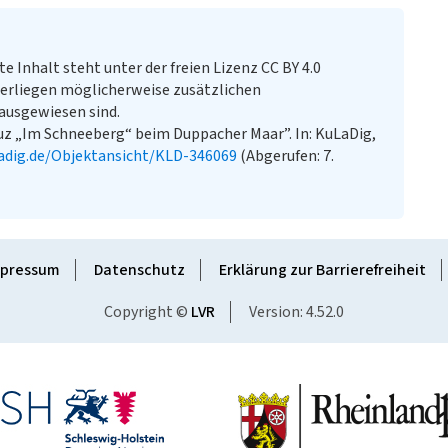
te Inhalt steht unter der freien Lizenz CC BY 4.0
erliegen möglicherweise zusätzlichen
ausgewiesen sind.
uz „Im Schneeberg“ beim Duppacher Maar”. In: KuLaDig,
adig.de/Objektansicht/KLD-346069
(Abgerufen: 7.
pressum
Datenschutz
Erklärung zur Barrierefreiheit
Copyright ©
LVR
Version: 4.52.0