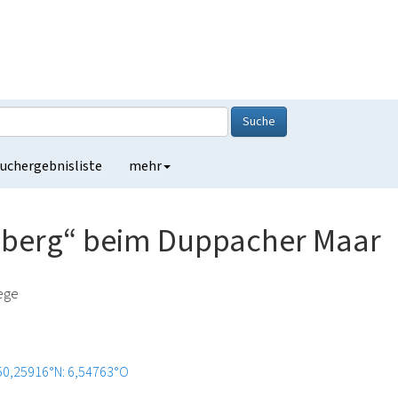
Suche
uchergebnisliste
mehr
berg“ beim Duppacher Maar
lege
50,25916°N: 6,54763°O