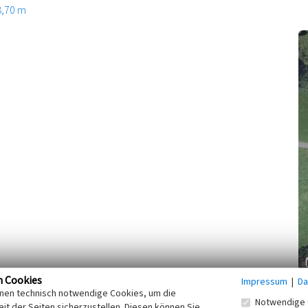
8,70 m
n Cookies
Impressum
|
Da
ehrer Familie Dohm / Erster Lehrer des Dorfes) vom
inen technisch notwendige Cookies, um die
Notwendige 
z aufgestellt. An dieser Stelle standen schon mehrere
it der Seiten sicherzustellen. Diesen können Sie