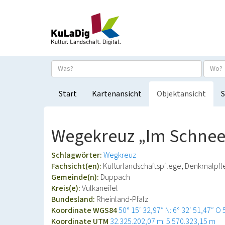
Start
Kartenansicht
Objektansicht
S
Wegekreuz „Im Schnee
Schlagwörter:
Wegkreuz
Fachsicht(en):
Kulturlandschaftspflege, Denkmalpf
Gemeinde(n):
Duppach
Kreis(e):
Vulkaneifel
Bundesland:
Rheinland-Pfalz
Koordinate WGS84
50° 15′ 32,97″ N: 6° 32′ 51,47″ O
Koordinate UTM
32.325.202,07 m: 5.570.323,15 m