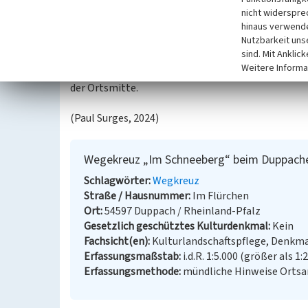
Holzkreuze, die mit den Jahren zerfielen. So wurd
nicht widerspre
hinaus verwende
Stellmacher in Duppach, errichtet, und später durc
Nutzbarkeit uns
an die Sage über die Erbauung der ersten Kirche in
sind. Mit Anklic
entstehen sollte. Als nun die Baumaterialien imme
Weitere Informa
wanderten, sah man das als einen Fingerzeig Gottes
der Ortsmitte.
(Paul Surges, 2024)
Wegekreuz „Im Schneeberg“ beim Duppach
Schlagwörter
Wegkreuz
Straße / Hausnummer
Im Flürchen
Ort
54597 Duppach / Rheinland-Pfalz
Gesetzlich geschütztes Kulturdenkmal
Kein
Fachsicht(en)
Kulturlandschaftspflege, Denkm
Erfassungsmaßstab
i.d.R. 1:5.000 (größer als 1:
Erfassungsmethode
mündliche Hinweise Ortsan