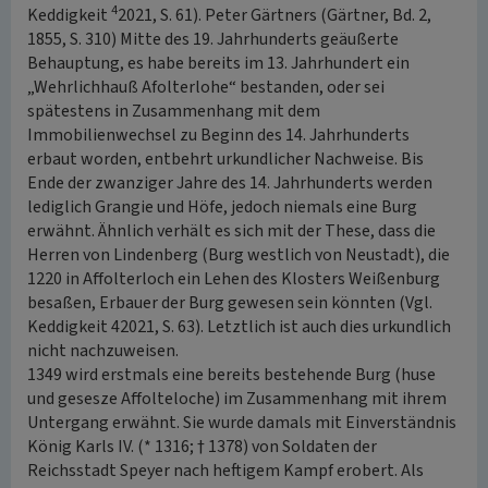
4
Keddigkeit
2021, S. 61). Peter Gärtners (Gärtner, Bd. 2,
1855, S. 310) Mitte des 19. Jahrhunderts geäußerte
Behauptung, es habe bereits im 13. Jahrhundert ein
„Wehrlichhauß Afolterlohe“ bestanden, oder sei
spätestens in Zusammenhang mit dem
Immobilienwechsel zu Beginn des 14. Jahrhunderts
erbaut worden, entbehrt urkundlicher Nachweise. Bis
Ende der zwanziger Jahre des 14. Jahrhunderts werden
lediglich Grangie und Höfe, jedoch niemals eine Burg
erwähnt. Ähnlich verhält es sich mit der These, dass die
Herren von Lindenberg (Burg westlich von Neustadt), die
1220 in Affolterloch ein Lehen des Klosters Weißenburg
besaßen, Erbauer der Burg gewesen sein könnten (Vgl.
Keddigkeit 42021, S. 63). Letztlich ist auch dies urkundlich
nicht nachzuweisen.
1349 wird erstmals eine bereits bestehende Burg (huse
und gesesze Affolteloche) im Zusammenhang mit ihrem
Untergang erwähnt. Sie wurde damals mit Einverständnis
König Karls IV. (* 1316; † 1378) von Soldaten der
Reichsstadt Speyer nach heftigem Kampf erobert. Als