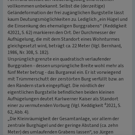
vollkommen unbekannt. Selbst die (derzeitige)
Geländeformation der frei zugänglichen Burgstelle lässt
kaum Deutungsmöglichkeiten zu. Lediglich „ein Hügel und
die Einsenkung des ehemaligen Burggrabens“ (Keddigkeit
42021, S. 62) markieren den Ort. Der Durchmesser der
Aufhügelung, die mit dem Standort eines Wohnturmes
gleichgesetzt wird, beträgt ca. 22 Meter (Vgl. Bernhard,
1986, Nr. 308, S. 182).
Ursprünglich grenzte ein quadratisch verlaufender
Burggraben - dessen ursprüngliche Breite wohl mehr als
fünf Meter betrug - das Burgareal ein. Er ist vorwiegend
mit Trümmerschutt der zerstörten Burg verfüllt bzw. an
den Rändern stark eingepflügt. Die nördlich der
eigentlichen Burgstelle befindlichen beiden kleinen
Aufhügelungen deutet Karlwerner Kaiser als Standort
4
einer zu vermutenden Vorburg (Vgl. Keddigkeit
2021, S.
62, Abb. 4).
„Die Kleinräumigkeit der Gesamtanlage, vor allem der
zentrale Burghügel und der geringe Abstand (ca. zehn
Meter) des umlaufenden Grabens lassen“, so Jürgen