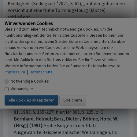
4
Keddigkeit (Keddigkeit
2021, S. 62), „mit der gebotenen
Vorsicht auf eine frühe Turmhügelburg (Motte)
schließen“.
Wir verwenden Cookies
Dies sind zum einen technisch notwendige Cookies, um die
(Jürgen Keddigkeit, Kaiserslautern, 2023)
Funktionsfähigkeit der Seiten sicherzustellen. Diesen können Sie
nicht widersprechen, wenn Sie die Seite nutzen möchten. Darüber
hinaus verwenden wir Cookies für eine Webanalyse, um die
Literatur
Nutzbarkeit unserer Seiten zu optimieren, sofern Sie einverstanden
Bernhard, Helmut (1986)
Fundberichte aus der
sind. Mit Anklicken des Buttons erklären Sie Ihr Einverständnis.
Pfalz. Mittelalter und Neuzeit 1966- 1970. In: MhVPf
Weitere Informationen finden Sie auf unserer Datenschutzseite.
84, S. 73-189. , Nr. 308, S. 182, o. O.
Impressum
|
Datenschutz
Bernhard, Helmut (1986)
Fundberichte aus der
Notwendige Cookies
Pfalz. Mittelalter und Neuzeit 1966- 1970. In: MhVPf
Webanalyse
84, S. 73-189. , Nr. 308, S. 182, o. O.
Bernhard, Helmut (1978)
Fundberichte aus der
Pfalz. Mittelalter und Neuzeit 1961- 1965. In: MhVPf
81, 1983, S. 155-227, hier: Nr. 361, S. 225, o. O.
Bernhard, Helmut; Barz, Dieter / Böhme, Horst W.
(Hrsg.) (1991)
Frühe Burgen in der Pfalz.
Ausgewählte Beispiele salischer Wehranlagen. In: