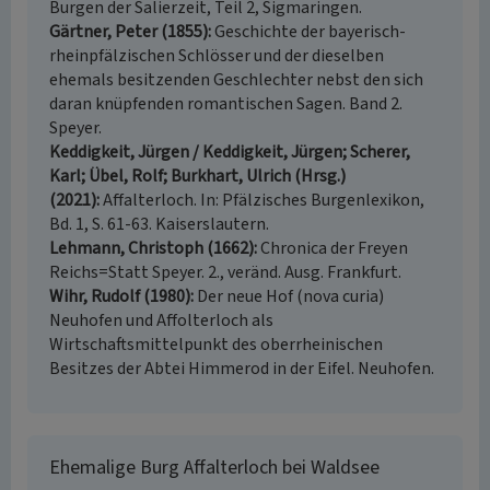
Burgen der Salierzeit, Teil 2, Sigmaringen.
Gärtner, Peter (1855)
Geschichte der bayerisch-
rheinpfälzischen Schlösser und der dieselben
ehemals besitzenden Geschlechter nebst den sich
daran knüpfenden romantischen Sagen. Band 2.
Speyer.
Keddigkeit, Jürgen / Keddigkeit, Jürgen; Scherer,
Karl; Übel, Rolf; Burkhart, Ulrich (Hrsg.)
(2021)
Affalterloch. In: Pfälzisches Burgenlexikon,
Bd. 1, S. 61-63. Kaiserslautern.
Lehmann, Christoph (1662)
Chronica der Freyen
Reichs=Statt Speyer. 2., veränd. Ausg. Frankfurt.
Wihr, Rudolf (1980)
Der neue Hof (nova curia)
Neuhofen und Affolterloch als
Wirtschaftsmittelpunkt des oberrheinischen
Besitzes der Abtei Himmerod in der Eifel. Neuhofen.
Ehemalige Burg Affalterloch bei Waldsee