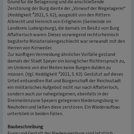
Grund für die Belagerung und die anschließende
Zerstörung der Burg diente der „Vorwurf der Wegelagerei“
4
(Keddigkeit
2021, S. 62), ausgeübt von den Rittern
Albrecht und Heinrich von Erligheim (Gemeinde im
Landkreis Ludwigsburg), die damals im Besitz von Burg
Affalterloch waren. Dieses vorwiegend rechtsrheinisch
begüterte Ministerialengeschlecht war verwandt mit den
Herren von Kirrweiler.
Zur künftigen Vermeidung ähnlicher Vorfälle gestand
damals der Stadt Speyer ein königlicher Richterspruch zu,
im Umkreis von drei Meilen keine Burgen dulden zu
4
müssen. (Vgl. Keddigkeit
2021, S. 63). Gestützt auf dieses
Urteil entsandten Rat und Bürgerschaft der Reichsstadt
ein militärisches Aufgebot nicht nur nach Affalterloch,
sondern auch zur nahegelegenen, ebenfalls in der
Dreimeilenzone Speyers gelegenen Niederungsburg in
Neuhofen und ließen diese zerstören. Ein Wiederaufbau
unterblieb in beiden Fällen.
Baubeschreibung
Form und Gestalt der Niederungsburg sind letztlich