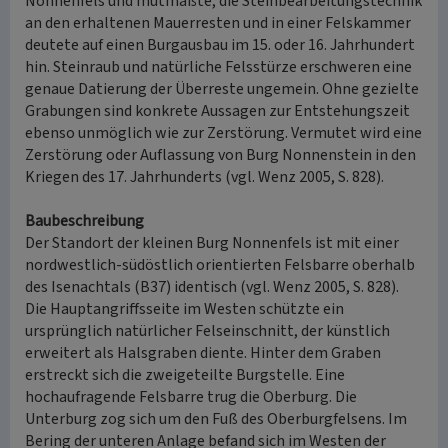
Nonnenfels und mutmaßte, die Steinbearbeitungstechnik
an den erhaltenen Mauerresten und in einer Felskammer
deutete auf einen Burgausbau im 15. oder 16. Jahrhundert
hin. Steinraub und natürliche Felsstürze erschweren eine
genaue Datierung der Überreste ungemein. Ohne gezielte
Grabungen sind konkrete Aussagen zur Entstehungszeit
ebenso unmöglich wie zur Zerstörung. Vermutet wird eine
Zerstörung oder Auflassung von Burg Nonnenstein in den
Kriegen des 17. Jahrhunderts (vgl. Wenz 2005, S. 828).
Baubeschreibung
Der Standort der kleinen Burg Nonnenfels ist mit einer
nordwestlich-südöstlich orientierten Felsbarre oberhalb
des Isenachtals (B37) identisch (vgl. Wenz 2005, S. 828).
Die Hauptangriffsseite im Westen schützte ein
ursprünglich natürlicher Felseinschnitt, der künstlich
erweitert als Halsgraben diente. Hinter dem Graben
erstreckt sich die zweigeteilte Burgstelle. Eine
hochaufragende Felsbarre trug die Oberburg. Die
Unterburg zog sich um den Fuß des Oberburgfelsens. Im
Bering der unteren Anlage befand sich im Westen der