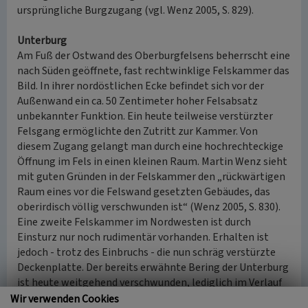
ursprüngliche Burgzugang (vgl. Wenz 2005, S. 829).
Unterburg
Am Fuß der Ostwand des Oberburgfelsens beherrscht eine
nach Süden geöffnete, fast rechtwinklige Felskammer das
Bild. In ihrer nordöstlichen Ecke befindet sich vor der
Außenwand ein ca. 50 Zentimeter hoher Felsabsatz
unbekannter Funktion. Ein heute teilweise verstürzter
Felsgang ermöglichte den Zutritt zur Kammer. Von
diesem Zugang gelangt man durch eine hochrechteckige
Öffnung im Fels in einen kleinen Raum. Martin Wenz sieht
mit guten Gründen in der Felskammer den „rückwärtigen
Raum eines vor die Felswand gesetzten Gebäudes, das
oberirdisch völlig verschwunden ist“ (Wenz 2005, S. 830).
Eine zweite Felskammer im Nordwesten ist durch
Einsturz nur noch rudimentär vorhanden. Erhalten ist
jedoch - trotz des Einbruchs - die nun schräg verstürzte
Deckenplatte. Der bereits erwähnte Bering der Unterburg
ist heute weitgehend verschwunden, lediglich im Verlauf
der Südmauer ist an zwei kürzeren Stellen aufgehendes
Wir verwenden Cookies