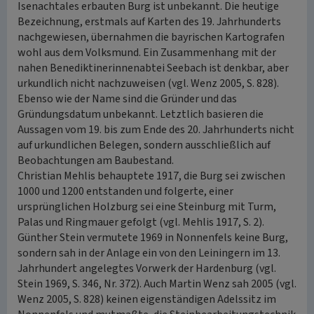
Isenachtales erbauten Burg ist unbekannt. Die heutige
Bezeichnung, erstmals auf Karten des 19. Jahrhunderts
nachgewiesen, übernahmen die bayrischen Kartografen
wohl aus dem Volksmund. Ein Zusammenhang mit der
nahen Benediktinerinnenabtei Seebach ist denkbar, aber
urkundlich nicht nachzuweisen (vgl. Wenz 2005, S. 828).
Ebenso wie der Name sind die Gründer und das
Gründungsdatum unbekannt. Letztlich basieren die
Aussagen vom 19. bis zum Ende des 20. Jahrhunderts nicht
auf urkundlichen Belegen, sondern ausschließlich auf
Beobachtungen am Baubestand.
Christian Mehlis behauptete 1917, die Burg sei zwischen
1000 und 1200 entstanden und folgerte, einer
ursprünglichen Holzburg sei eine Steinburg mit Turm,
Palas und Ringmauer gefolgt (vgl. Mehlis 1917, S. 2).
Günther Stein vermutete 1969 in Nonnenfels keine Burg,
sondern sah in der Anlage ein von den Leiningern im 13.
Jahrhundert angelegtes Vorwerk der Hardenburg (vgl.
Stein 1969, S. 346, Nr. 372). Auch Martin Wenz sah 2005 (vgl.
Wenz 2005, S. 828) keinen eigenständigen Adelssitz im