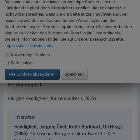
Dies sind zum einen technisch notwendige Cookies, um die
Mauerwerk - unregelmäßige Glattquader - sichtbar (vgl.
Funktionsfähigkeit der Seiten sicherzustellen. Diesen können Sie
Wenz 2005, S. 830).
nicht widersprechen, wenn Sie die Seite nutzen möchten. Darüber
hinaus verwenden wir Cookies für eine Webanalyse, um die
Oberburg
Nutzbarkeit unserer Seiten zu optimieren, sofern Sie einverstanden
Den Zugang zur flächenmäßig kleinen Oberburg
sind. Mit Anklicken des Buttons erklären Sie Ihr Einverständnis.
gewährleistet eine Felsentreppe an der Nordwestseite
Weitere Informationen finden Sie auf unserer Datenschutzseite.
(vgl. Wenz 2005, S. 831). Versturz, Verwitterung und Schutt
Impressum
|
Datenschutz
verbieten Aussagen zur Bebauung der Oberburg. Die
Notwendige Cookies
Bauten dürften den gesamten zur Verfügung stehenden
Webanalyse
Raum eingenommen haben. Martin Wenz hält ob der
geringen Fläche „vielleicht teilweise um über die
Felskante vorkragende Fachwerkbauten“ (Wenz 2005, S.
831) für möglich.
(Jürgen Keddigkeit, Kaiserslautern, 2023)
Literatur
Keddigkeit, Jürgen; Übel, Rolf / Burkhart, U. (Hrsg.)
(2005)
Pfälzisches Burgenlexikon. Band 3. I-N. S.