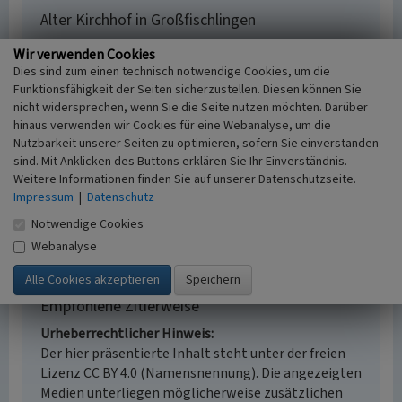
Alter Kirchhof in Großfischlingen
Schlagwörter
Wir verwenden Cookies
Kirchhof
Dies sind zum einen technisch notwendige Cookies, um die
Ort
Funktionsfähigkeit der Seiten sicherzustellen. Diesen können Sie
Großfischlingen
nicht widersprechen, wenn Sie die Seite nutzen möchten. Darüber
hinaus verwenden wir Cookies für eine Webanalyse, um die
Fachsicht(en)
Nutzbarkeit unserer Seiten zu optimieren, sofern Sie einverstanden
Landeskunde
sind. Mit Anklicken des Buttons erklären Sie Ihr Einverständnis.
Erfassungsmaßstab
Weitere Informationen finden Sie auf unserer Datenschutzseite.
i.d.R. 1:5.000 (größer als 1:20.000)
Impressum
|
Datenschutz
Erfassungsmethode
Notwendige Cookies
Literaturauswertung, Vor Ort Dokumentation
Webanalyse
Empfohlene Zitierweise
Urheberrechtlicher Hinweis
Der hier präsentierte Inhalt steht unter der freien
Lizenz CC BY 4.0 (Namensnennung). Die angezeigten
Medien unterliegen möglicherweise zusätzlichen