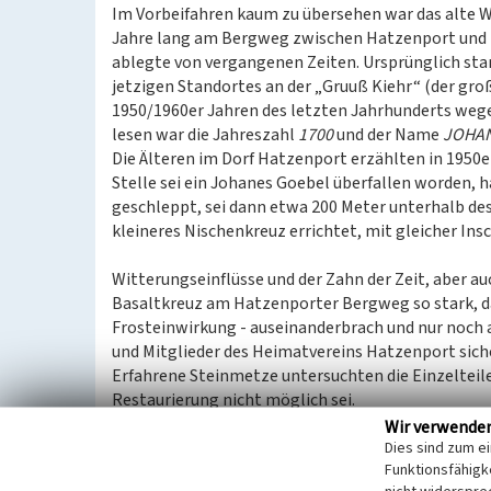
Im Vorbeifahren kaum zu übersehen war das alte W
Jahre lang am Bergweg zwischen Hatzenport und 
ablegte von vergangenen Zeiten. Ursprünglich sta
jetzigen Standortes an der „Gruuß Kiehr“ (der gro
1950/1960er Jahren des letzten Jahrhunderts wege
lesen war die Jahreszahl
1700
und der Name
JOHAN
Die Älteren im Dorf Hatzenport erzählten in 1950e
Stelle sei ein Johanes Goebel überfallen worden, 
geschleppt, sei dann etwa 200 Meter unterhalb des 
kleineres Nischenkreuz errichtet, mit gleicher Insc
Witterungseinflüsse und der Zahn der Zeit, aber
Basaltkreuz am Hatzenporter Bergweg so stark, da
Frosteinwirkung - auseinanderbrach und nur noch
und Mitglieder des Heimatvereins Hatzenport sicher
Erfahrene Steinmetze untersuchten die Einzelteil
Restaurierung nicht möglich sei.
Wir verwende
Um weiter Zeugnis von der Begebenheit von 1700 z
Dies sind zum e
Funktionsfähigke
ersetzen, wobei der alte Sockel erhalten werden sol