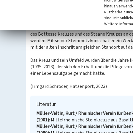
nicht widerspre
Metternich wurde die Finanzierung bei einer Gebu
hinaus verwende
Umsetzung in Absprache mit der Ortsgemeinde Hat
Nutzbarkeit uns
genommen.
sind. Mit Anklic
Weitere Informa
Mit Franz-Josef Esch aus Kalt, bekannt für viele A
des Bottesse Kreuzes und des Staane Kreuzes an d
werden. Mit seiner Steinmetzkunst hat er ein Werk
mit der alten Inschrift am gleichen Standort auf 
Das Kreuz und sein Umfeld wurden über die Jahre 
(1935-2023), der sich den Erhalt und die Pflege v
einer Lebensaufgabe gemacht hatte.
(Irmgard Schröder, Hatzenport, 2023)
Literatur
Müller-Veltin, Kurt / Rheinischer Verein für De
(2001)
Mittelrheinische Steinkreuze aus Basaltl
Müller-Veltin, Kurt / Rheinischer Verein für De