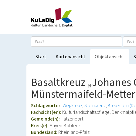
Start
Kartenansicht
Objektansicht
S
Basaltkreuz „Johanes 
Münstermaifeld-Metter
Schlagwörter:
Wegkreuz
Steinkreuz
Kreuzstein (D
Fachsicht(en):
Kulturlandschaftspflege, Denkmalpf
Gemeinde(n):
Hatzenport
Kreis(e):
Mayen-Koblenz
Bundesland:
Rheinland-Pfalz