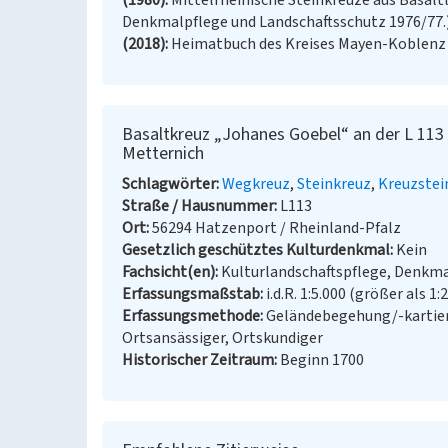
(1980)
Mittelrheinische Steinkreuze aus Basaltl
Denkmalpflege und Landschaftsschutz 1976/77.)
(2018)
Heimatbuch des Kreises Mayen-Koblenz 2
Basaltkreuz „Johanes Goebel“ an der L 11
Metternich
Schlagwörter
Wegkreuz
Steinkreuz
Kreuzstei
Straße / Hausnummer
L113
Ort
56294 Hatzenport / Rheinland-Pfalz
Gesetzlich geschütztes Kulturdenkmal
Kein
Fachsicht(en)
Kulturlandschaftspflege, Denkm
Erfassungsmaßstab
i.d.R. 1:5.000 (größer als 1:
Erfassungsmethode
Geländebegehung/-kartier
Ortsansässiger, Ortskundiger
Historischer Zeitraum
Beginn 1700