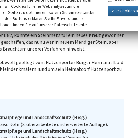
chen, wenn Sie die Seite nutzen möchten. Darüber
rtstagsfeier mit Geldspenden angestoßen, und die konkrete
n wir Cookies für eine Webanalyse, um die
zenport und dem Heimat- und Kulturverein in Angriff
erer Seiten zu optimieren, sofern Sie einverstanden
ken des Buttons erklären Sie Ihr Einverständnis.
tionen finden Sie auf unserer Datenschutzseite.
rbeiten aus Basalt und Sandstein, darunter die Restaurierung
er L 82, konnte ein Steinmetz für ein neues Kreuz gewonnen
 geschaffen, das nun zwar in neuem Mendiger Stein, aber
das Brauchtum unserer Vorfahren hinweist.
liebevoll gepflegt vom Hatzenporter Bürger Hermann Ibald
on Kleindenkmälern rund um sein Heimatdorf Hatzenport zu
nkmalpflege und Landschaftsschutz (Hrsg.)
ava. Köln (2. überarbeitete und erweiterte Auflage).
nkmalpflege und Landschaftsschutz (Hrsg.)