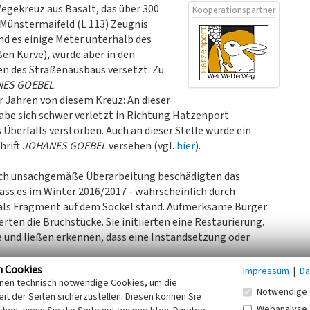
egekreuz aus Basalt, das über 300
Kooperationspartner
Münstermaifeld (L 113) Zeugnis
nd es einige Meter unterhalb des
ßen Kurve), wurde aber in den
n des Straßenausbaus versetzt. Zu
ES GOEBEL
.
r Jahren von diesem Kreuz: An dieser
habe sich schwer verletzt in Richtung Hatzenport
Überfalls verstorben. Auch an dieser Stelle wurde ein
hrift
JOHANES GOEBEL
versehen (vgl.
hier
).
 auch unsachgemäße Überarbeitung beschädigten das
ss es im Winter 2016/2017 - wahrscheinlich durch
 als Fragment auf dem Sockel stand. Aufmerksame Bürger
ten die Bruchstücke. Sie initiierten eine Restaurierung.
e und ließen erkennen, dass eine Instandsetzung oder
n Cookies
Impressum
|
Da
u geben, wurde die Idee geboren, die Fragmente zu
inen technisch notwendige Cookies, um die
Notwendige 
it der Seiten sicherzustellen. Diesen können Sie
lte. Dank der Privatinitiative der Familie Schröder aus
Webanalyse