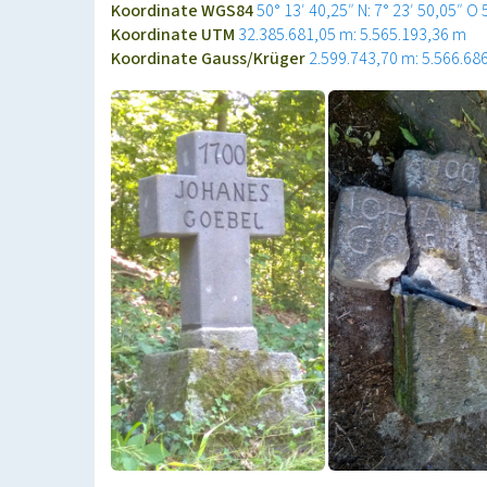
Koordinate WGS84
50° 13′ 40,25″ N: 7° 23′ 50,05″ O
Koordinate UTM
32.385.681,05 m: 5.565.193,36 m
Koordinate Gauss/Krüger
2.599.743,70 m: 5.566.68