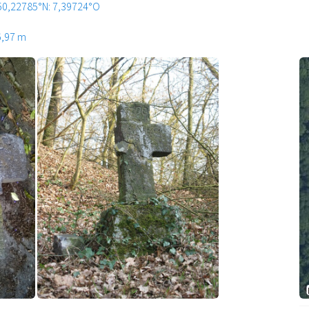
50,22785°N: 7,39724°O
6,97 m