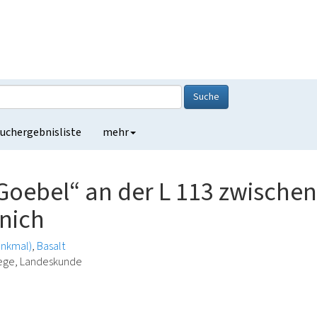
Suche
uchergebnisliste
mehr
Goebel“ an der L 113 zwische
nich
enkmal)
Basalt
lege, Landeskunde