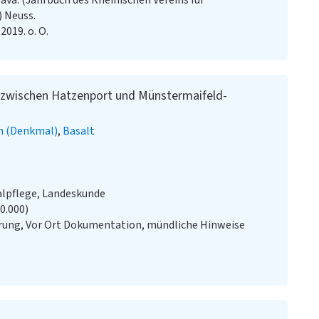
ava. (Jahrbuch des Rheinischen Vereins für
 Neuss.
019. o. O.
3 zwischen Hatzenport und Münstermaifeld-
n (Denkmal)
Basalt
alpflege, Landeskunde
20.000)
ung, Vor Ort Dokumentation, mündliche Hinweise