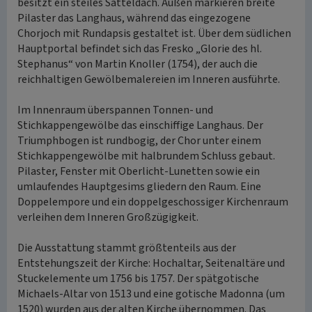
besitzt ein steiles Satteldach. Außen markieren breite
Pilaster das Langhaus, während das eingezogene
Chorjoch mit Rundapsis gestaltet ist. Über dem südlichen
Hauptportal befindet sich das Fresko „Glorie des hl.
Stephanus“ von Martin Knoller (1754), der auch die
reichhaltigen Gewölbemalereien im Inneren ausführte.
Im Innenraum überspannen Tonnen- und
Stichkappengewölbe das einschiffige Langhaus. Der
Triumphbogen ist rundbogig, der Chor unter einem
Stichkappengewölbe mit halbrundem Schluss gebaut.
Pilaster, Fenster mit Oberlicht-Lunetten sowie ein
umlaufendes Hauptgesims gliedern den Raum. Eine
Doppelempore und ein doppelgeschossiger Kirchenraum
verleihen dem Inneren Großzügigkeit.
Die Ausstattung stammt größtenteils aus der
Entstehungszeit der Kirche: Hochaltar, Seitenaltäre und
Stuckelemente um 1756 bis 1757. Der spätgotische
Michaels-Altar von 1513 und eine gotische Madonna (um
1520) wurden aus der alten Kirche übernommen. Das