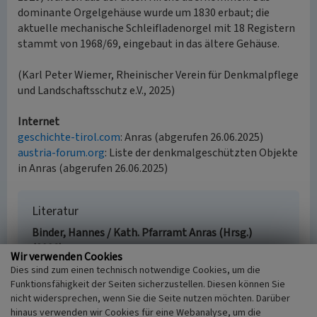
dominante Orgelgehäuse wurde um 1830 erbaut; die
aktuelle mechanische Schleifladenorgel mit 18 Registern
stammt von 1968/69, eingebaut in das ältere Gehäuse.
(Karl Peter Wiemer, Rheinischer Verein für Denkmalpflege
und Landschaftsschutz e.V., 2025)
Internet
geschichte-tirol.com
: Anras (abgerufen 26.06.2025)
austria-forum.org
: Liste der denkmalgeschützten Objekte
in Anras (abgerufen 26.06.2025)
Literatur
Binder, Hannes / Kath. Pfarramt Anras (Hrsg.)
(2006)
Die Kirchen, Kapellen und Bildstöcke der
Wir verwenden Cookies
Pfarre Anras in Osttirol. Pfarrkirchen St. Stephan.
Dies sind zum einen technisch notwendige Cookies, um die
(Christliche Kunststätten Österreichs, Nr. 457.)
Funktionsfähigkeit der Seiten sicherzustellen. Diesen können Sie
Salzburg.
nicht widersprechen, wenn Sie die Seite nutzen möchten. Darüber
Großmann, Ulrich G.; Grebe, Anja
hinaus verwenden wir Cookies für eine Webanalyse, um die