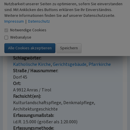
(2004)
Kunstdenkmäler in Tirol. Darmstadt.
Nutzbarkeit unserer Seiten zu optimieren, sofern Sie einverstanden
sind. Mit Anklicken des Buttons erklären Sie Ihr Einverständnis.
Rampold, Reinhard (Hrsg.) (2014)
Kunstführer Tirol.
Weitere Informationen finden Sie auf unserer Datenschutzseite.
Die 400 bedeutendsten Kunstschätze in Nord- und
Impressum
|
Datenschutz
Osttirol. Innsbruck - Wien.
Notwendige Cookies
Webanalyse
Pfarrkirche Sankt Stephan in Anras
Schlagwörter
Katholische Kirche
Gerichtsgebäude
Pfarrkirche
Straße / Hausnummer
Dorf 45
Ort
A 9912 Anras / Tirol
Fachsicht(en)
Kulturlandschaftspflege, Denkmalpflege,
Architekturgeschichte
Erfassungsmaßstab
i.d.R. 1:5.000 (größer als 1:20.000)
Erfassungsmethode