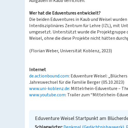
Aufgaben in Kaub verrichten.
Wer hat die Eduventures entwickelt?
Die beiden Eduventures in Kaub und Weisel wurden 
Interdisziplinäres Zentrum für Lehre (IZL), mit 
umgesetzt. Unterstützt wurde die Projektgruppe 
Weisel, ohne die diese Projekte nicht hätten durc
(Florian Weber, Universität Koblenz, 2023)
Internet
de.actionbound.com
: Eduventure Weisel: „Blüchers
Jahreswechsel für die Familie Berger (05.10.2023)
www.uni-koblenz.de
: Mittelrhein-Eduventure – Th
www.youtube.com
: Trailer zum “Mittelrhein-Eduv
Eduventure Weisel Startpunkt am Blücherd
Schlagwörter
Denkmal (Gedächtnisbauwerk)