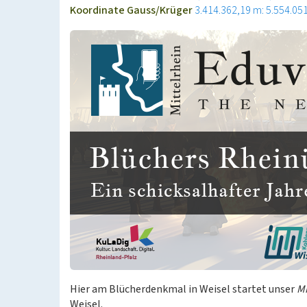
Koordinate Gauss/Krüger
3.414.362,19 m: 5.554.05
Hier am Blücherdenkmal in Weisel startet unser
Mi
Weisel.