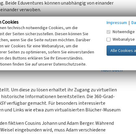
g. Beide Eduventures können unabhängig von einander
iteinander verwoben.
n Cookies
Impressum
|
Da
inen technisch notwendige Cookies, um die
ahr 1813/1814. Hier in Kaub fand nämlich zum
Notwendige 
it der Seiten sicherzustellen. Diesen können Sie
reußischen General-Feldmarschalls Gebhard von Blücher
Webanalyse
chen, wenn Sie die Seite nutzen möchten. Darüber
kommend, führte Blücher seine 50.000 Mann starke
n wir Cookies für eine Webanalyse, um die
auf der anderen Rheinseite wurden durch diesen Übergang
erer Seiten zu optimieren, sofern Sie einverstanden
lagen werden. Ein weiteres Eduventure kann in Weisel
ken des Buttons erklären Sie Ihr Einverständnis.
tionen finden Sie auf unserer Datenschutzseite.
nach oben
llt. Um diese zu lösen erhaltet ihr Zugang zu virtuellen
historische Informationen bereitstellen. Die 360-Grad-
SY verfügbar gemacht. Für besonders interessierte
en und Links wie etwa zum virtualisierten Blücher-Museum
eiden fiktiven Cousins Johann und Adam Berger. Während
 Weisel eingebunden wird, muss Adam verschiedene