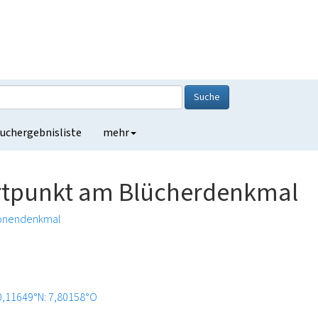
Suche
uchergebnisliste
mehr
artpunkt am Blücherdenkmal
onendenkmal
0,11649°N: 7,80158°O