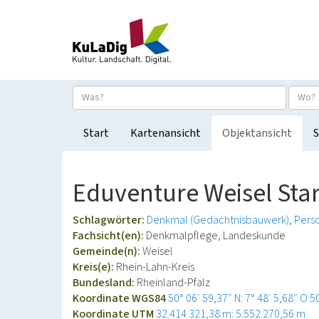
Start
Kartenansicht
Objektansicht
S
Eduventure Weisel St
Schlagwörter:
Denkmal (Gedächtnisbauwerk)
Pers
Fachsicht(en):
Denkmalpflege, Landeskunde
Gemeinde(n):
Weisel
Kreis(e):
Rhein-Lahn-Kreis
Bundesland:
Rheinland-Pfalz
Koordinate WGS84
50° 06′ 59,37″ N: 7° 48′ 5,68″ O
5
Koordinate UTM
32.414.321,38 m: 5.552.270,56 m