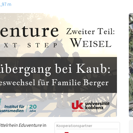
1,97 m
ttelrhein Eduventure
in
Kooperationspartner