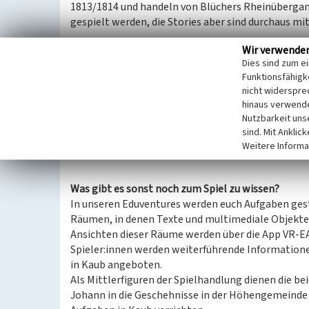
1813/1814 und handeln von Blüchers Rheinübergan
gespielt werden, die Stories aber sind durchaus m
Wir verwende
Worum geht es im Spiel?
Dies sind zum e
Dieses Eduventure in Kaub nimmt euch mit in das J
Funktionsfähigke
Jahreswechsel der berühmte Rheinübergang des P
nicht widerspre
statt. Direkt aus der Völkerschlacht von Leipzig 
hinaus verwende
Schlesische Armee über den Rhein. Die Franzosen 
Nutzbarkeit uns
überrumpelt und konnten empfindlich zurückgesch
sind. Mit Anklic
gespielt werden.
Weitere Informa
Was gibt es sonst noch zum Spiel zu wissen?
In unseren Eduventures werden euch Aufgaben geste
Räumen, in denen Texte und multimediale Objekte 
Ansichten dieser Räume werden über die App VR-EA
Spieler:innen werden weiterführende Information
in Kaub angeboten.
Als Mittlerfiguren der Spielhandlung dienen die b
Johann in die Geschehnisse in der Höhengemeinde